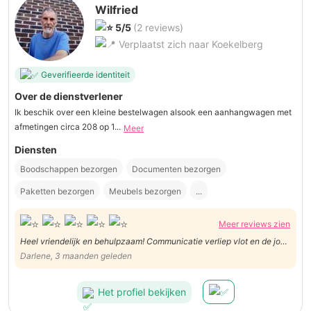
Wilfried
5/5
(2 reviews)
Verplaatst zich naar Koekelberg
Geverifieerde identiteit
Over de dienstverlener
Ik beschik over een kleine bestelwagen alsook een aanhangwagen met
afmetingen circa 208 op 1...
Meer
Diensten
Boodschappen bezorgen
Documenten bezorgen
Paketten bezorgen
Meubels bezorgen
...
Meer reviews zien
Heel vriendelijk en behulpzaam! Communicatie verliep vlot en de job
werd gedaan zoals het moest
Darlene, 3 maanden geleden
Het profiel bekijken