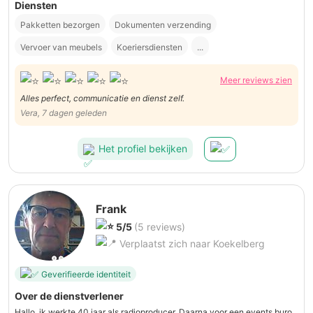
Diensten
Pakketten bezorgen
Dokumenten verzending
Vervoer van meubels
Koeriersdiensten
...
Meer reviews zien
Alles perfect, communicatie en dienst zelf.
Vera, 7 dagen geleden
Het profiel bekijken
Frank
5/5
(5 reviews)
Verplaatst zich naar Koekelberg
Geverifieerde identiteit
Over de dienstverlener
Hallo, ik werkte 40 jaar als radioproducer. Daarna voor een events buro.