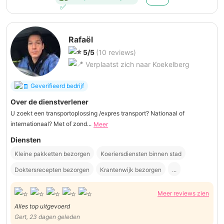
Rafaël
5/5
(10 reviews)
Verplaatst zich naar Koekelberg
Geverifieerd bedrijf
Over de dienstverlener
U zoekt een transportoplossing /expres transport? Nationaal of
internationaal? Met of zond...
Meer
Diensten
Kleine pakketten bezorgen
Koeriersdiensten binnen stad
Doktersrecepten bezorgen
Krantenwijk bezorgen
...
Meer reviews zien
Alles top uitgevoerd
Gert, 23 dagen geleden