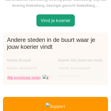
levering Koekelberg, bezorger gezocht Koekelberg,...
Vind je koerier
Andere steden in de buurt waar je
jouw koerier vindt
Koerier Brussel
Koerier Sint-joost-ten-node
Koerier Anderlecht
Koerier Schaarbeek
Koerier Sint-jans-molenbeek
Koerier Elsene
Alle provincies tonen
Koerier Ukkel
Koerier Sint-lambrechts-
woluwe
Koerier Vorst
Koerier Jette
Koerier Ganshoren
Koerier Sint-agatha-