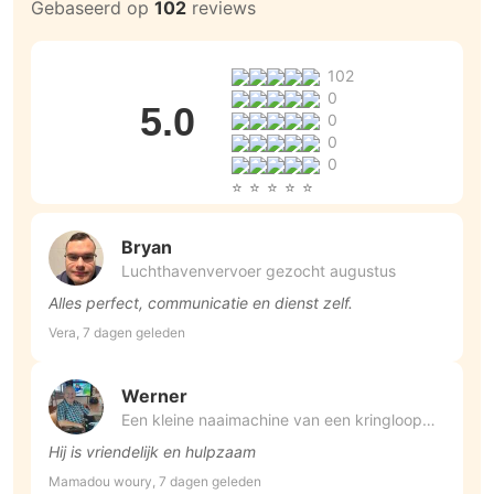
Gebaseerd op
102
reviews
102
0
5.0
0
0
0
Bryan
Luchthavenvervoer gezocht augustus
Alles perfect, communicatie en dienst zelf.
Vera, 7 dagen geleden
Werner
Een kleine naaimachine van een kringloop
naar huis
Hij is vriendelijk en hulpzaam
Mamadou woury, 7 dagen geleden