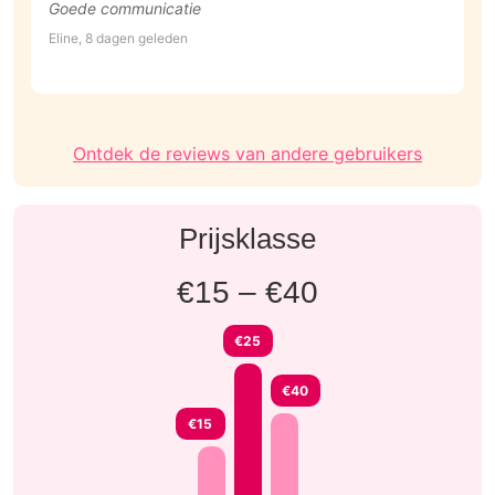
Goede communicatie
I
t
Eline, 8 dagen geleden
d
S
Ontdek de reviews van andere gebruikers
Prijsklasse
€15 – €40
€25
€40
€15