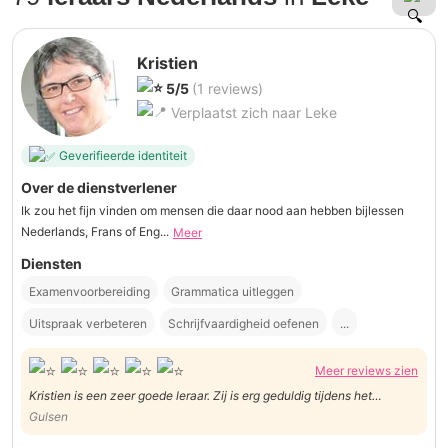
Kristien
5/5
(1 reviews)
Verplaatst zich naar Leke
Geverifieerde identiteit
Over de dienstverlener
Ik zou het fijn vinden om mensen die daar nood aan hebben bijlessen
Nederlands, Frans of Eng...
Meer
Diensten
Examenvoorbereiding
Grammatica uitleggen
Uitspraak verbeteren
Schrijfvaardigheid oefenen
...
Meer reviews zien
Kristien is een zeer goede leraar. Zij is erg geduldig tijdens het
lesgeven en blijft uitleggen totdat je het begrijpt. Ik zou Kristien
Gulsen
aanraden aan iedereen die Nederlands wil leren en verbeteren.