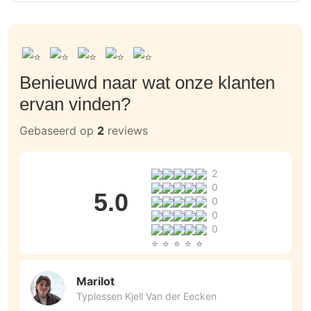
Benieuwd naar wat onze klanten
ervan vinden?
Gebaseerd op
2
reviews
2
0
5.0
0
0
0
Marilot
Typlessen Kjell Van der Eecken