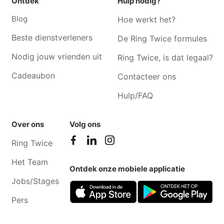
Ontdek
Hulp nodig?
Bijles nederlands
Bijles nederlands Roksem
Blog
Hoe werkt het?
Oudenburg
Beste dienstverleners
De Ring Twice formules
Bijles nederlands Aartrijke
Bijles nederlands Houthulst
Nodig jouw vrienden uit
Ring Twice, is dat legaal?
Bijles nederlands
Bijles nederlands Koksijde
Oostduinkerke
Cadeaubon
Contacteer ons
Bijles nederlands Torhout
Bijles nederlands Oeren
Hulp/FAQ
Over ons
Volg ons
Ring Twice
Het Team
Ontdek onze mobiele applicatie
Jobs/Stages
Pers