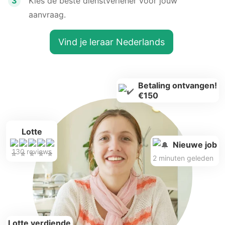
3
Kies de beste dienstverlener voor jouw
aanvraag.
Vind je leraar Nederlands
Betaling ontvangen!
€150
Lotte
Nieuwe job
130 reviews
2 minuten geleden
Lotte verdiende