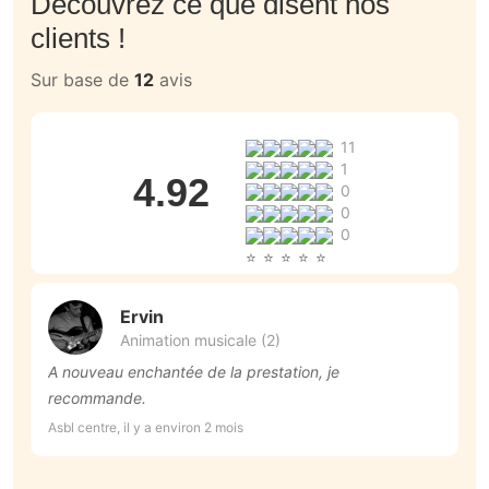
Découvrez ce que disent nos
clients !
Sur base de
12
avis
11
1
4.92
0
0
0
Ervin
Animation musicale (2)
A nouveau enchantée de la prestation, je
M
recommande.
m
D
Asbl centre, il y a environ 2 mois
Cé
i