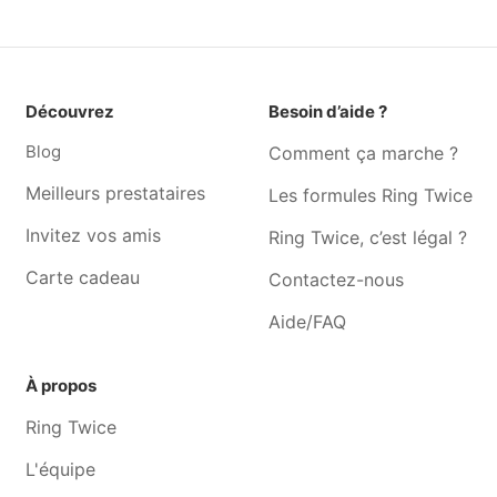
Musicien Koekelberg
Musicien Ohain
Musicien Laeken
Musicien Neder-over-
heembeek
Découvrez
Besoin d’aide ?
Musicien Berchem-sainte-
Musicien Ganshoren
agathe
Blog
Comment ça marche ?
Musicien Lasne
Musicien Wavre
Meilleurs prestataires
Les formules Ring Twice
Musicien Braine-l'alleud
Musicien Bierges
Invitez vos amis
Ring Twice, c’est légal ?
Musicien Limal
Musicien Ophain
Carte cadeau
Contactez-nous
Aide/FAQ
À propos
Ring Twice
L'équipe