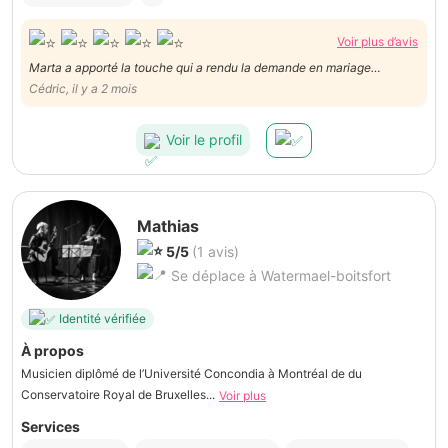
Voir plus d’avis
Marta a apporté la touche qui a rendu la demande en mariage
exceptionnelle. Super à l’écoute et flexible. Douce et présente
Cédric, il y a 2 mois
discrètement. Sans oublier le plus important : son talent !
Voir le profil
Mathias
5/5
(1 avis)
Se déplace à Watermael-boitsfort
Identité vérifiée
À propos
Musicien diplômé de l’Université Concondia à Montréal de du
Conservatoire Royal de Bruxelles...
Voir plus
Services