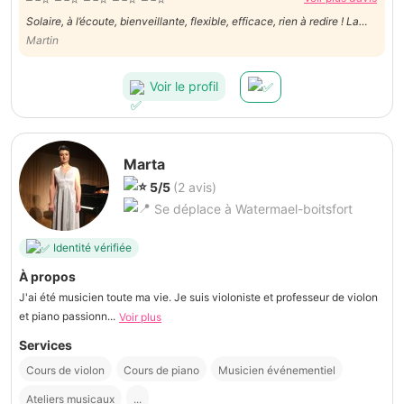
Solaire, à l’écoute, bienveillante, flexible, efficace, rien à redire ! La
personne à avoir à ses côtés pour mener à bien vos projets ! 👍🏻👍🏻
Martin
Voir le profil
Marta
5/5
(2 avis)
Se déplace à Watermael-boitsfort
Identité vérifiée
À propos
J'ai été musicien toute ma vie. Je suis violoniste et professeur de violon
et piano passionn...
Voir plus
Services
Cours de violon
Cours de piano
Musicien événementiel
Ateliers musicaux
...