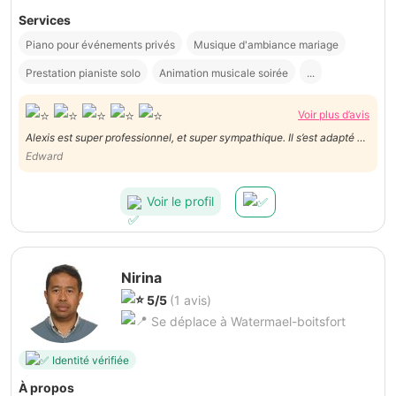
Services
Piano pour événements privés
Musique d'ambiance mariage
Prestation pianiste solo
Animation musicale soirée
...
Voir plus d’avis
Alexis est super professionnel, et super sympathique. Il s’est adapté en
quelques jours et a su jouer les 3 morceaux que nous lui avions
Edward
demandé. On le recommande les yeux fermés.
Voir le profil
Nirina
5/5
(1 avis)
Se déplace à Watermael-boitsfort
Identité vérifiée
À propos