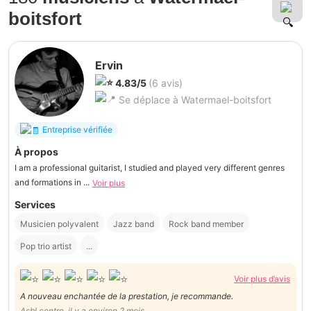
boitsfort
Ervin
4.83/5
(6 avis)
Se déplace à Watermael-boitsfort
Entreprise vérifiée
À propos
I am a professional guitarist, I studied and played very different genres
and formations in ...
Voir plus
Services
Musicien polyvalent
Jazz band
Rock band member
Pop trio artist
...
Voir plus d’avis
A nouveau enchantée de la prestation, je recommande.
Asbl centre, il y a environ 2 mois