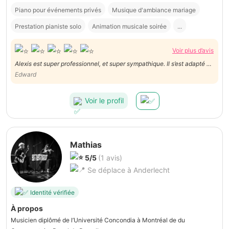
Piano pour événements privés
Musique d'ambiance mariage
Prestation pianiste solo
Animation musicale soirée
...
Voir plus d’avis
Alexis est super professionnel, et super sympathique. Il s’est adapté en
quelques jours et a su jouer les 3 morceaux que nous lui avions
Edward
demandé. On le recommande les yeux fermés.
Voir le profil
Mathias
5/5
(1 avis)
Se déplace à Anderlecht
Identité vérifiée
À propos
Musicien diplômé de l’Université Concondia à Montréal de du