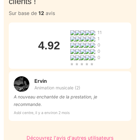
clients !
Sur base de
12
avis
11
1
4.92
0
0
0
Ervin
Animation musicale (2)
A nouveau enchantée de la prestation, je
M
recommande.
m
D
Asbl centre, il y a environ 2 mois
Cé
i
Découvrez l'avis d'autres utilisateurs