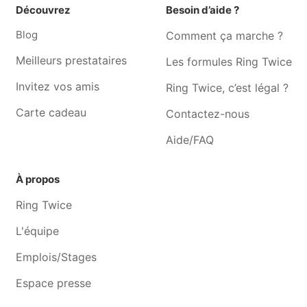
boitsfort
Découvrez
Besoin d’aide ?
Musicien La Hulpe
Musicien Braine-le-château
Blog
Comment ça marche ?
Musicien Tubize
Musicien Braine-l'alleud
Meilleurs prestataires
Les formules Ring Twice
Musicien Ophain
Musicien Genval
Invitez vos amis
Ring Twice, c’est légal ?
Musicien Ohain
Musicien Lasne
Carte cadeau
Contactez-nous
Musicien Rixensart
Musicien Ittre
Aide/FAQ
À propos
Ring Twice
L'équipe
Emplois/Stages
Espace presse