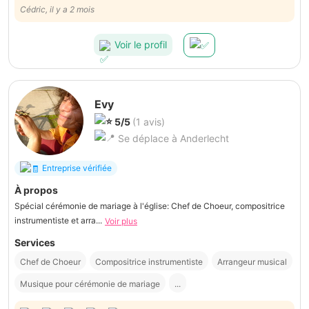
exceptionnelle. Super à l’écoute et flexible. Douce et présente
Cédric, il y a 2 mois
discrètement. Sans oublier le plus important : son talent !
Voir le profil
Evy
5/5
(1 avis)
Se déplace à Anderlecht
Entreprise vérifiée
À propos
Spécial cérémonie de mariage à l'église: Chef de Choeur, compositrice
instrumentiste et arra...
Voir plus
Services
Chef de Choeur
Compositrice instrumentiste
Arrangeur musical
Musique pour cérémonie de mariage
...