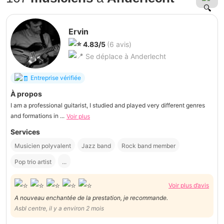
Ervin
4.83/5
(6 avis)
Se déplace à Anderlecht
Entreprise vérifiée
À propos
I am a professional guitarist, I studied and played very different genres
and formations in ...
Voir plus
Services
Musicien polyvalent
Jazz band
Rock band member
Pop trio artist
...
Voir plus d’avis
A nouveau enchantée de la prestation, je recommande.
Asbl centre, il y a environ 2 mois