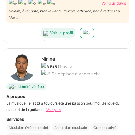
Voir plus d’avis
Solaire, à l’écoute, bienveillante, flexible, efficace, rien à redire ! La
personne à avoir à ses côtés pour mener à bien vos projets ! 👍🏻👍🏻
Martin
Voir le profil
Nirina
5/5
(1 avis)
Se déplace à Anderlecht
Identité vérifiée
À propos
La musique (le jazz) a toujours été une passion pour moi. Je joue du
piano et de la guitare ...
Voir plus
Services
Musicien événementiel
Animation musicale
Concert privé