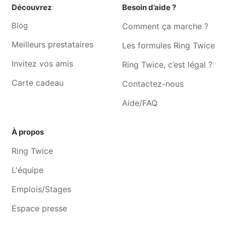
boitsfort
Découvrez
Besoin d’aide ?
Musicien Waterloo
Musicien Genval
Blog
Comment ça marche ?
Musicien Braine-l'alleud
Musicien Braine-le-château
Meilleurs prestataires
Les formules Ring Twice
Musicien Ohain
Musicien Rixensart
Invitez vos amis
Ring Twice, c’est légal ?
Musicien Tubize
Musicien Ophain
Carte cadeau
Contactez-nous
Musicien Lasne
Musicien Wavre
Aide/FAQ
À propos
Ring Twice
L'équipe
Emplois/Stages
Espace presse