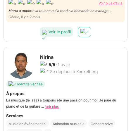
Voir plus d’avis
Marta a apporté la touche qui a rendu la demande en mariage
exceptionnelle. Super à l’écoute et flexible. Douce et présente
Cédric, il y a 2 mois
discrètement. Sans oublier le plus important : son talent !
Voir le profil
Nirina
5/5
(1 avis)
Se déplace à Koekelberg
Identité vérifiée
À propos
La musique (le jazz) a toujours été une passion pour moi. Je joue du
piano et de la guitare ...
Voir plus
Services
Musicien événementiel
Animation musicale
Concert privé