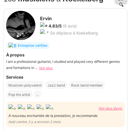
Ervin
4.83/5
(6 avis)
Se déplace à Koekelberg
Entreprise vérifiée
À propos
I am a professional guitarist, I studied and played very different genres
and formations in ...
Voir plus
Services
Musicien polyvalent
Jazz band
Rock band member
Pop trio artist
...
Voir plus d’avis
A nouveau enchantée de la prestation, je recommande.
Asbl centre, il y a environ 2 mois