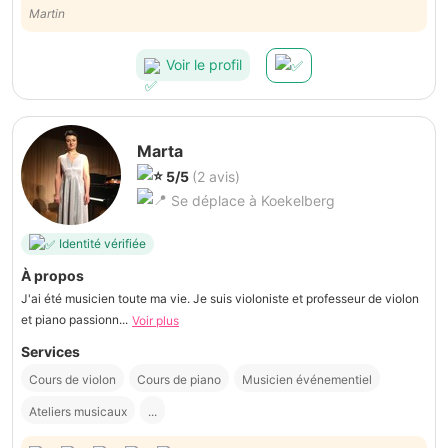
personne à avoir à ses côtés pour mener à bien vos projets ! 👍🏻👍🏻
Martin
Voir le profil
Marta
5/5
(2 avis)
Se déplace à Koekelberg
Identité vérifiée
À propos
J'ai été musicien toute ma vie. Je suis violoniste et professeur de violon
et piano passionn...
Voir plus
Services
Cours de violon
Cours de piano
Musicien événementiel
Ateliers musicaux
...