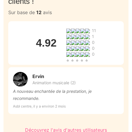
clients !
Sur base de
12
avis
11
1
4.92
0
0
0
Ervin
Animation musicale (2)
A nouveau enchantée de la prestation, je
M
recommande.
m
D
Asbl centre, il y a environ 2 mois
Cé
i
Découvrez l'avis d'autres utilisateurs