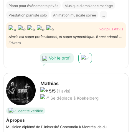
Piano pour événements privés
Musique d'ambiance mariage
Prestation pianiste solo
Animation musicale soirée
...
Voir plus d’avis
Alexis est super professionnel, et super sympathique. Il s’est adapté en
quelques jours et a su jouer les 3 morceaux que nous lui avions
Edward
demandé. On le recommande les yeux fermés.
Voir le profil
Mathias
5/5
(1 avis)
Se déplace à Koekelberg
Identité vérifiée
À propos
Musicien diplômé de l’Université Concondia à Montréal de du