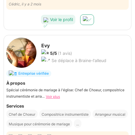
exceptionnelle. Super à l’écoute et flexible. Douce et présente
Cédric, il y a 2 mois
discrètement. Sans oublier le plus important : son talent !
Voir le profil
Evy
5/5
(1 avis)
Se déplace à Braine-l'alleud
Entreprise vérifiée
À propos
Spécial cérémonie de mariage à l'église: Chef de Choeur, compositrice
instrumentiste et arra...
Voir plus
Services
Chef de Choeur
Compositrice instrumentiste
Arrangeur musical
Musique pour cérémonie de mariage
...