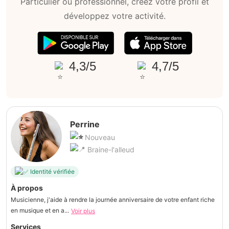
Particulier ou professionnel, créez votre profil et
développez votre activité.
4,3/5
4,7/5
Perrine
Nouveau
Braine-l'alleud
Identité vérifiée
À propos
Musicienne, j'aide à rendre la journée anniversaire de votre enfant riche
en musique et en a...
Voir plus
Services