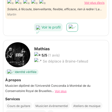
Voir plus d’avis
Solaire, à l’écoute, bienveillante, flexible, efficace, rien à redire ! La
personne à avoir à ses côtés pour mener à bien vos projets ! 👍🏻👍🏻
Martin
Voir le profil
Mathias
5/5
(1 avis)
Se déplace à Braine-l'alleud
Identité vérifiée
À propos
Musicien diplômé de l’Université Concondia à Montréal de du
Conservatoire Royal de Bruxelles...
Voir plus
Services
Cours de guitare
Musicien événementiel
Ateliers de musique