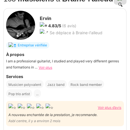
Ervin
4.83/5
(6 avis)
Se déplace à Braine-l'alleud
Entreprise vérifiée
À propos
I am a professional guitarist, I studied and played very different genres
and formations in ...
Voir plus
Services
Musicien polyvalent
Jazz band
Rock band member
Pop trio artist
...
Voir plus d’avis
A nouveau enchantée de la prestation, je recommande.
Asbl centre, il y a environ 2 mois