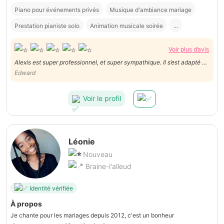
Piano pour événements privés
Musique d'ambiance mariage
Prestation pianiste solo
Animation musicale soirée
...
Voir plus d’avis
Alexis est super professionnel, et super sympathique. Il s’est adapté en
quelques jours et a su jouer les 3 morceaux que nous lui avions
Edward
demandé. On le recommande les yeux fermés.
Voir le profil
Léonie
Nouveau
Braine-l'alleud
Identité vérifiée
À propos
Je chante pour les mariages depuis 2012, c'est un bonheur