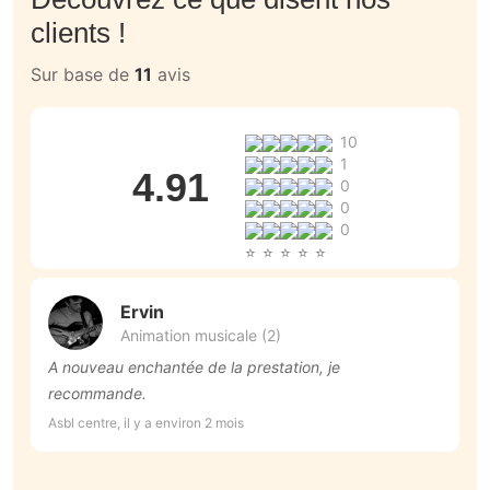
clients !
Sur base de
11
avis
10
1
4.91
0
0
0
Ervin
Animation musicale (2)
A nouveau enchantée de la prestation, je
M
recommande.
m
D
Asbl centre, il y a environ 2 mois
Cé
i