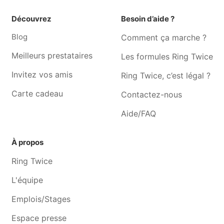
Musicien Auderghem
Musicien Court-saint-
etienne
Découvrez
Besoin d’aide ?
Musicien Ixelles
Musicien Rebecq-rognon
Blog
Comment ça marche ?
Musicien Seneffe
Musicien Rèves
Meilleurs prestataires
Les formules Ring Twice
Invitez vos amis
Ring Twice, c’est légal ?
Carte cadeau
Contactez-nous
Aide/FAQ
À propos
Ring Twice
L'équipe
Emplois/Stages
Espace presse