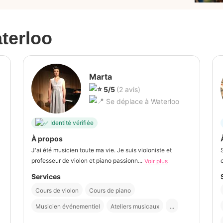
terloo
Marta
5/5
(2 avis)
Se déplace à Waterloo
Identité vérifiée
À propos
J'ai été musicien toute ma vie. Je suis violoniste et
professeur de violon et piano passionn...
Voir plus
Services
Cours de violon
Cours de piano
Musicien événementiel
Ateliers musicaux
...