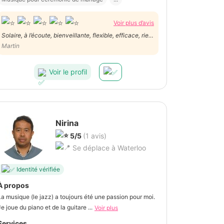
Voir plus d’avis
Solaire, à l’écoute, bienveillante, flexible, efficace, rien
à redire ! La personne à avoir à ses côtés pour mener à
Martin
bien vos projets ! 👍🏻👍🏻
Voir le profil
Nirina
5/5
(1 avis)
Se déplace à Waterloo
Identité vérifiée
À propos
La musique (le jazz) a toujours été une passion pour moi.
Je joue du piano et de la guitare ...
Voir plus
Services