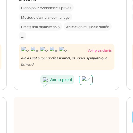
Piano pour événements privés
Musique d'ambiance mariage
Prestation pianiste solo
Animation musicale soirée
...
Voir plus d’avis
Alexis est super professionnel, et super sympathique. Il
s’est adapté en quelques jours et a su jouer les 3
Edward
morceaux que nous lui avions demandé. On le
recommande les yeux fermés.
Voir le profil