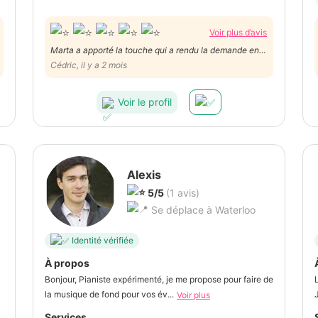
Voir plus d’avis
Marta a apporté la touche qui a rendu la demande en
mariage exceptionnelle. Super à l’écoute et flexible.
Cédric, il y a 2 mois
Douce et présente discrètement. Sans oublier le plus
important : son talent !
Voir le profil
Alexis
5/5
(1 avis)
Se déplace à Waterloo
Identité vérifiée
À propos
Bonjour, Pianiste expérimenté, je me propose pour faire de
la musique de fond pour vos év...
Voir plus
Services