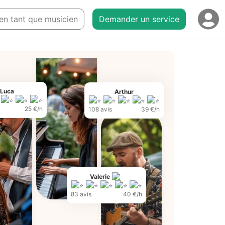
 en tant que musicien
Demander un service
Luca
Arthur
25 €/h
108 avis
39 €/h
Valerie
83 avis
40 €/h