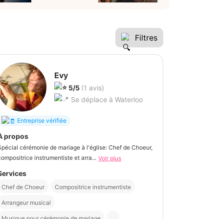
Filtres
Evy
5/5
(1 avis)
Se déplace à Waterloo
Entreprise vérifiée
À propos
Spécial cérémonie de mariage à l'église: Chef de Choeur,
compositrice instrumentiste et arra...
Voir plus
Services
Chef de Choeur
Compositrice instrumentiste
Arrangeur musical
Musique pour cérémonie de mariage
...