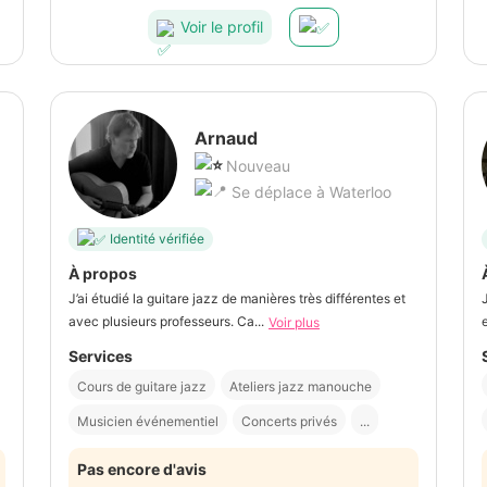
Voir le profil
Arnaud
Nouveau
Se déplace à Waterloo
Identité vérifiée
À propos
J’ai étudié la guitare jazz de manières très différentes et
avec plusieurs professeurs. Ca...
Voir plus
Services
Cours de guitare jazz
Ateliers jazz manouche
Musicien événementiel
Concerts privés
...
Pas encore d'avis