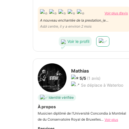
Voir plus d’avis
A nouveau enchantée de la prestation, je
recommande.
Asbl centre, il y a environ 2 mois
Voir le profil
Mathias
5/5
(1 avis)
Se déplace à Waterloo
Identité vérifiée
À propos
Musicien diplômé de l’Université Concondia à Montréal
de du Conservatoire Royal de Bruxelles...
Voir plus
Services