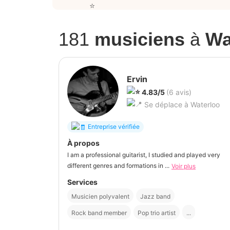
181
musiciens
à
Wa
Ervin
4.83/5
(6 avis)
Se déplace à Waterloo
Entreprise vérifiée
À propos
I am a professional guitarist, I studied and played very
different genres and formations in ...
Voir plus
Services
Musicien polyvalent
Jazz band
Rock band member
Pop trio artist
...