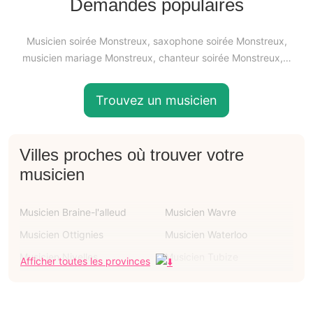
Demandes populaires
Musicien soirée Monstreux, saxophone soirée Monstreux,
musicien mariage Monstreux, chanteur soirée Monstreux,…
Trouvez un musicien
Villes proches où trouver votre
musicien
Musicien Braine-l'alleud
Musicien Wavre
Musicien Ottignies
Musicien Waterloo
Musicien Nivelles
Musicien Tubize
Afficher toutes les provinces
Musicien Rixensart
Musicien Genappe
Musicien Lasne
Musicien Grez-doiceau