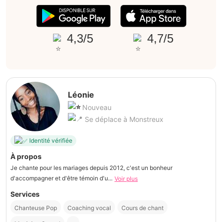
4,3/5
4,7/5
Léonie
Nouveau
Se déplace à Monstreux
Identité vérifiée
À propos
Je chante pour les mariages depuis 2012, c'est un bonheur
d'accompagner et d'être témoin d'u...
Voir plus
Services
Chanteuse Pop
Coaching vocal
Cours de chant