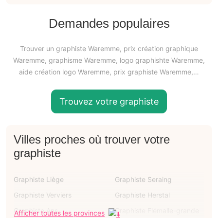
Demandes populaires
Trouver un graphiste Waremme, prix création graphique
Waremme, graphisme Waremme, logo graphishte Waremme,
aide création logo Waremme, prix graphiste Waremme,…
Trouvez votre graphiste
Villes proches où trouver votre
graphiste
Graphiste Liège
Graphiste Seraing
Graphiste Verviers
Graphiste Herstal
Graphiste Ans
Graphiste Flémalle-grande
Afficher toutes les provinces