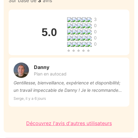
Sur base de
3
avis
3
0
5.0
0
0
0
Danny
Plan en autocad
Gentillesse, bienveillance, expérience et disponibilité;
U
un travail impeccable de Danny ! Je le recommande
a
vivement !
M
Serge, il y a 6 jours
La
q
Découvrez l'avis d'autres utilisateurs