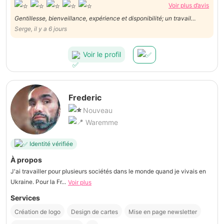
Voir plus d’avis
Gentillesse, bienveillance, expérience et disponibilité; un travail
impeccable de Danny ! Je le recommande vivement !
Serge, il y a 6 jours
Voir le profil
Frederic
Nouveau
Waremme
Identité vérifiée
À propos
J'ai travailler pour plusieurs sociétés dans le monde quand je vivais en
Ukraine. Pour la Fr...
Voir plus
Services
Création de logo
Design de cartes
Mise en page newsletter