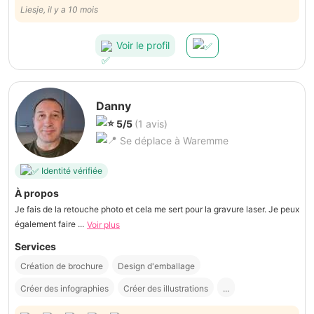
sterk, alleen was de gevraagde flyer niet echt ons ding maar dat kan
Liesje, il y a 10 mois
ook liggen aan onze gebrekkige communicatie waardoor onze vraag
voor hem niet duidelijk. Desalniettemin een aanrader
Voir le profil
Danny
5/5
(1 avis)
Se déplace à Waremme
Identité vérifiée
À propos
Je fais de la retouche photo et cela me sert pour la gravure laser. Je peux
également faire ...
Voir plus
Services
Création de brochure
Design d'emballage
Créer des infographies
Créer des illustrations
...