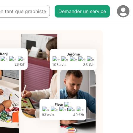
 en tant que graphiste
Demander un service
Kenji
Jérôme
28 €/h
108 avis
33 €/h
Fleur
83 avis
49 €/h