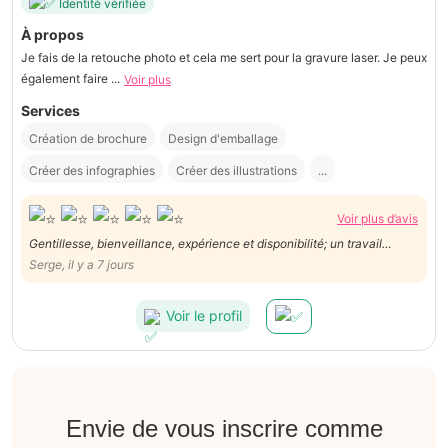
Identité vérifiée
À propos
Je fais de la retouche photo et cela me sert pour la gravure laser. Je peux
également faire ...
Voir plus
Services
Création de brochure
Design d'emballage
Créer des infographies
Créer des illustrations
...
Voir plus d’avis
Gentillesse, bienveillance, expérience et disponibilité; un travail
impeccable de Danny ! Je le recommande vivement !
Serge, il y a 7 jours
Voir le profil
Envie de vous inscrire comme