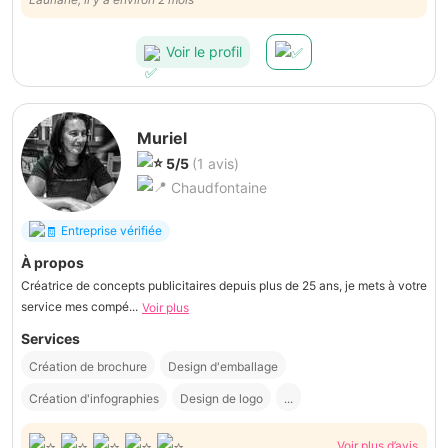
Le résultat est exactement ce que j’espérais.
Voir le profil
Muriel
5/5
(1 avis)
Chaudfontaine
Entreprise vérifiée
À propos
Créatrice de concepts publicitaires depuis plus de 25 ans, je mets à votre
service mes compé...
Voir plus
Services
Création de brochure
Design d'emballage
Création d'infographies
Design de logo
...
Voir plus d’avis