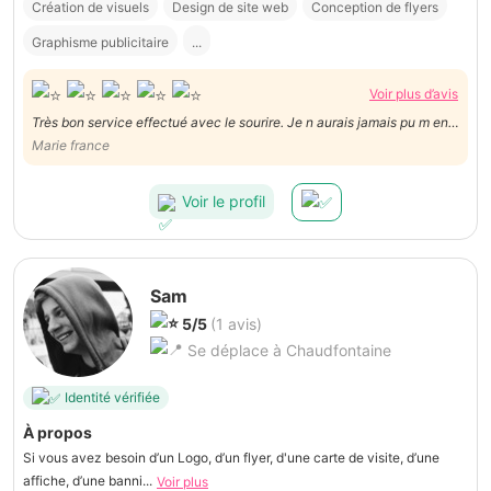
Création de visuels
Design de site web
Conception de flyers
Graphisme publicitaire
...
Voir plus d’avis
Très bon service effectué avec le sourire. Je n aurais jamais pu m en
sortir sans lui.
Marie france
Voir le profil
Sam
5/5
(1 avis)
Se déplace à Chaudfontaine
Identité vérifiée
À propos
Si vous avez besoin d’un Logo, d’un flyer, d'une carte de visite, d’une
affiche, d’une banni...
Voir plus