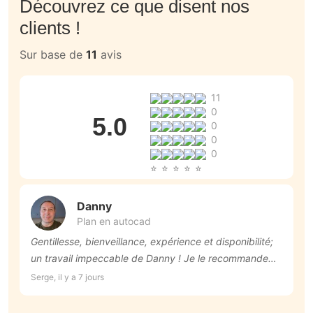
Découvrez ce que disent nos
clients !
Sur base de
11
avis
11
0
5.0
0
0
0
Danny
Plan en autocad
Gentillesse, bienveillance, expérience et disponibilité;
U
un travail impeccable de Danny ! Je le recommande
a
vivement !
M
Serge, il y a 7 jours
La
q