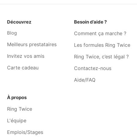
Graphiste Sprimont
Graphiste Soumagne
Graphiste Jemeppe-sur-
Graphiste Barchon
meuse
Découvrez
Besoin d’aide ?
Graphiste Blégny
Graphiste Alleur
Blog
Comment ça marche ?
Graphiste Herve
Graphiste Aywaille
Meilleurs prestataires
Les formules Ring Twice
Invitez vos amis
Ring Twice, c’est légal ?
Carte cadeau
Contactez-nous
Aide/FAQ
À propos
Ring Twice
L'équipe
Emplois/Stages