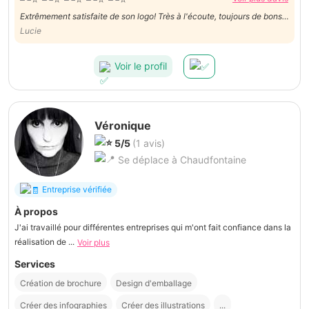
Extrêmement satisfaite de son logo! Très à l'écoute, toujours de bons
conseils
Lucie
Voir le profil
Véronique
5/5
(1 avis)
Se déplace à Chaudfontaine
Entreprise vérifiée
À propos
J'ai travaillé pour différentes entreprises qui m'ont fait confiance dans la
réalisation de ...
Voir plus
Services
Création de brochure
Design d'emballage
Créer des infographies
Créer des illustrations
...