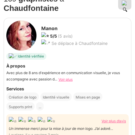
Chaudfontaine
Manon
5/5
(5 avis)
Se déplace à Chaudfontaine
Identité vérifiée
À propos
Avec plus de 8 ans d'expérience en communication visuelle, je vous
accompagne avec passion d...
Voir plus
Services
Création de logo
Identité visuelle
Mises en page
Supports print
...
Voir plus d’avis
Un immense merci pour la mise à jour de mon logo. J’ai adoré
l’accompagnement, l’écoute et la créativité dont Manon a fait preuve.
Lauriane, il y a environ 2 mois