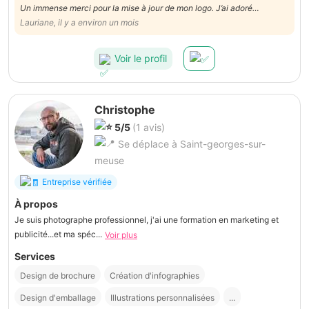
Un immense merci pour la mise à jour de mon logo. J’ai adoré
l’accompagnement, l’écoute et la créativité dont Manon a fait preuve.
Lauriane, il y a environ un mois
Le résultat est exactement ce que j’espérais.
Voir le profil
Christophe
5/5
(1 avis)
Se déplace à Saint-georges-sur-
meuse
Entreprise vérifiée
À propos
Je suis photographe professionnel, j'ai une formation en marketing et
publicité...et ma spéc...
Voir plus
Services
Design de brochure
Création d'infographies
Design d'emballage
Illustrations personnalisées
...