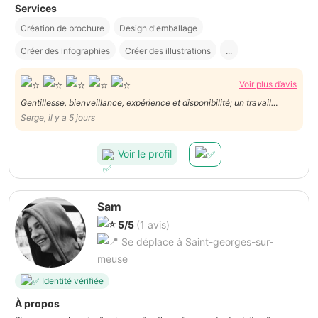
Services
Création de brochure
Design d'emballage
Créer des infographies
Créer des illustrations
...
Voir plus d’avis
Gentillesse, bienveillance, expérience et disponibilité; un travail
impeccable de Danny ! Je le recommande vivement !
Serge, il y a 5 jours
Voir le profil
Sam
5/5
(1 avis)
Se déplace à Saint-georges-sur-
meuse
Identité vérifiée
À propos