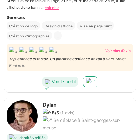
Si vous avez besoin d’un Logo, d’un flyer, d'une carte de visite, d’une
affiche, d’une banni...
Voir plus
Services
Création de logo
Design d'affiche
Mise en page print
Création d'infographies
...
Voir plus d’avis
Top, efficace et rapide. Un plaisir de confier ce travail à Sam. Merci
Benjamin
Voir le profil
Dylan
5/5
(1 avis)
Se déplace à Saint-georges-sur-
meuse
Identité vérifiée