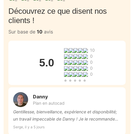
Découvrez ce que disent nos
clients !
Sur base de
10
avis
10
0
5.0
0
0
0
Danny
Plan en autocad
Gentillesse, bienveillance, expérience et disponibilité;
U
un travail impeccable de Danny ! Je le recommande
a
vivement !
M
Serge, il y a 5 jours
La
q