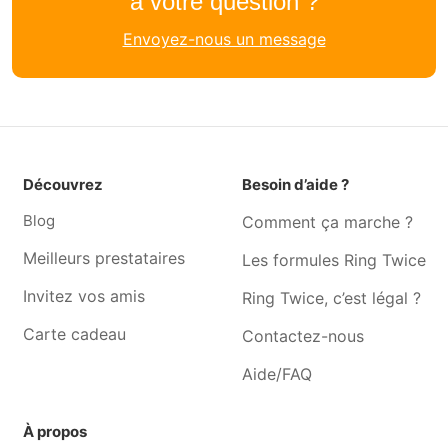
à votre question ?
Graphiste Jemeppe-sur-
Graphiste Remicourt
Envoyez-nous un message
meuse
Graphiste Faimes
Graphiste Hognoul
Graphiste Waremme
Graphiste Wanze
Graphiste Boncelles
Graphiste Crisnée
Graphiste Awans
Graphiste Alleur
Découvrez
Besoin d’aide ?
Graphiste Oreye
Graphiste Esneux
Blog
Comment ça marche ?
Graphiste Tilff
Graphiste Marchin
Meilleurs prestataires
Les formules Ring Twice
Invitez vos amis
Ring Twice, c’est légal ?
Carte cadeau
Contactez-nous
Aide/FAQ
À propos