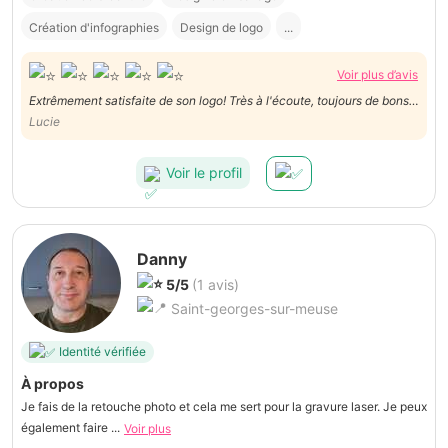
Création d'infographies
Design de logo
...
Voir plus d’avis
Extrêmement satisfaite de son logo! Très à l'écoute, toujours de bons
conseils
Lucie
Voir le profil
Danny
5/5
(1 avis)
Saint-georges-sur-meuse
Identité vérifiée
À propos
Je fais de la retouche photo et cela me sert pour la gravure laser. Je peux
également faire ...
Voir plus