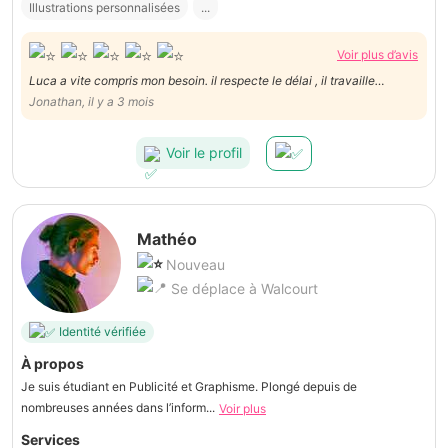
Illustrations personnalisées
...
Voir plus d’avis
Luca a vite compris mon besoin. il respecte le délai , il travaille
excessivement bien. Il est structuré et archi-pro .Bref, je recommande
Jonathan, il y a 3 mois
vivement Luca qui en plus de tout est extrêmement sympathique.
Voir le profil
Mathéo
Nouveau
Se déplace à Walcourt
Identité vérifiée
À propos
Je suis étudiant en Publicité et Graphisme. Plongé depuis de
nombreuses années dans l’inform...
Voir plus
Services