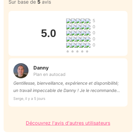
Sur base de
5
avis
5
0
5.0
0
0
0
Danny
Plan en autocad
Gentillesse, bienveillance, expérience et disponibilité;
U
un travail impeccable de Danny ! Je le recommande
a
vivement !
M
Serge, il y a 5 jours
La
q
Découvrez l'avis d'autres utilisateurs