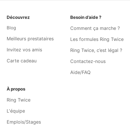
Graphiste Marchienne-au-
Graphiste Montignies-sur-
pont
sambre
Découvrez
Besoin d’aide ?
Graphiste Lobbes
Graphiste Leernes
Blog
Comment ça marche ?
Graphiste Goutroux
Graphiste Monceau-sur-
sambre
Meilleurs prestataires
Les formules Ring Twice
Graphiste Fontaine-l'evêque
Graphiste Merbes-le-
Invitez vos amis
Ring Twice, c’est légal ?
château
Carte cadeau
Contactez-nous
Aide/FAQ
À propos
Ring Twice
L'équipe
Emplois/Stages