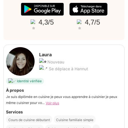
4,3/5
4,7/5
Laura
Nouveau
Se déplace à Hannut
Identité vérifiée
À propos
Je suis diplômée en cuisine je peux vous apprendre à cuisinier je peux
même cuisiner pour vo...
Voir plus
Services
Cours de cuisine débutant
Cuisine familiale simple