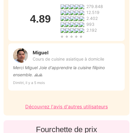
279.848
12.519
4.89
2.402
993
2.192
Miguel
Cours de cuisine asiatique à domicile
Merci Miguel Joie d'apprendre la cuisine filipino
to
ensemble. 🙏🙏
Be
Dimitri, il y a 5 mois
Découvrez l'avis d'autres utilisateurs
Fourchette de prix