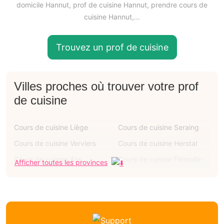
domicile Hannut, prof de cuisine Hannut, prendre cours de
cuisine Hannut,…
Trouvez un prof de cuisine
Villes proches où trouver votre prof
de cuisine
Cours de cuisine Liège
Cours de cuisine Seraing
Cours de cuisine Verviers
Cours de cuisine Herstal
Cours de cuisine Ans
Cours de cuisine Flémalle-
Afficher toutes les provinces
grande
Cours de cuisine Oupeye
Cours de cuisine Grâce-
hollogne
Cours de cuisine Huy
Cours de cuisine