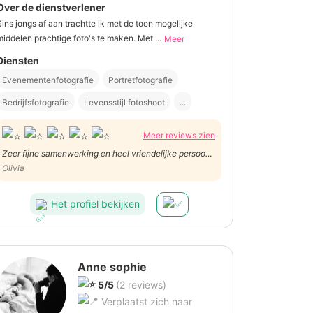
Over de dienstverlener
Sins jongs af aan trachtte ik met de toen mogelijke
middelen prachtige foto's te maken. Met ...
Meer
Diensten
Evenementenfotografie
Portretfotografie
Bedrijfsfotografie
Levensstijl fotoshoot
...
Meer reviews zien
Zeer fijne samenwerking en heel vriendelijke persoon
en een mooi resultaat
Olivia
Het profiel bekijken
Anne sophie
5/5
(2 reviews)
Verplaatst zich naar