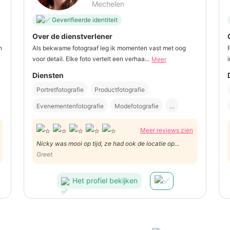
Mechelen
Geverifieerde identiteit
Over de dienstverlener
n
Als bekwame fotograaf leg ik momenten vast met oog
voor detail. Elke foto vertelt een verhaa...
i
Meer
Diensten
Portretfotografie
Productfotografie
Evenementenfotografie
Modefotografie
...
Meer reviews zien
Nicky was mooi op tijd, ze had ook de locatie op
voorhand al eens verkend en wist dus al meteen welke
Greet
plaats ideaal was voor wat foto's te nemen. Ze was
vlot en spontaan in de omgang en hield ook rekening
Het profiel bekijken
met de bomma die wat minder goed te been is. Top!