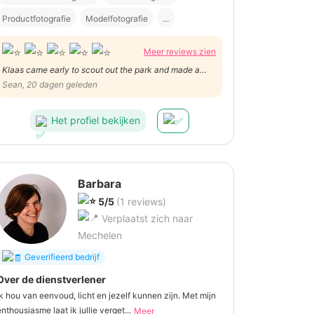
Productfotografie
Modelfotografie
...
Meer reviews zien
Klaas came early to scout out the park and made a
plan. We followed his plan but he caught great candid
Sean, 20 dagen geleden
moments and was eager for our ideas. He has a great
sense of light and angles. We are already looking
Het profiel bekijken
forward to working with him again in August!
Barbara
5/5
(1 reviews)
Verplaatst zich naar
Mechelen
Geverifieerd bedrijf
Over de dienstverlener
Ik hou van eenvoud, licht en jezelf kunnen zijn. Met mijn
enthousiasme laat ik jullie verget...
Meer