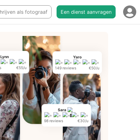
hrijven als fotograaf
Een dienst aanvragen
Lynn
Yaro
s
€55/u
149 reviews
€50/u
Sara
98 reviews
€30/u