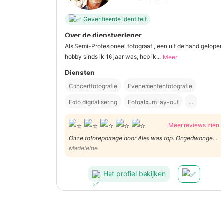
Geverifieerde identiteit
Over de dienstverlener
Als Semi-Profesioneel fotograaf , een uit de hand gelope
hobby sinds ik 16 jaar was, heb ik...
Meer
Diensten
Concertfotografie
Evenementenfotografie
Foto digitalisering
Fotoalbum lay-out
...
Meer reviews zien
Onze fotoreportage door Alex was top. Ongedwongen
foto's, mooi in beeld gebracht.
Madeleine
Het profiel bekijken