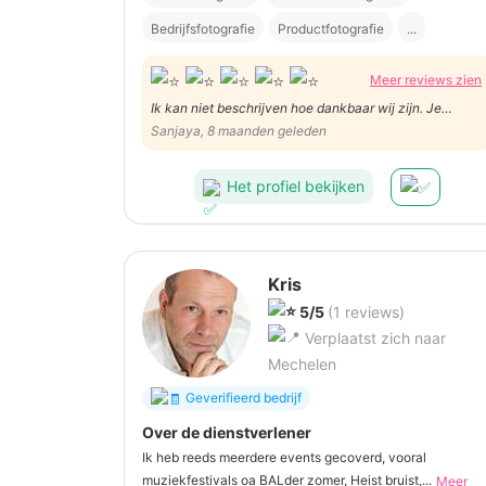
Bedrijfsfotografie
Productfotografie
...
Meer reviews zien
Ik kan niet beschrijven hoe dankbaar wij zijn. Je
mengelde perfect in ons familie. En dat we precies
Sanjaya, 8 maanden geleden
elkaar jaren kende.De spontane foto’s waren zoals
verwacht, subliem. Heel erg bedankt dat jij ons
Het profiel bekijken
fotograaf mocht zijn.
Kris
5/5
(1 reviews)
Verplaatst zich naar
Mechelen
Geverifieerd bedrijf
Over de dienstverlener
Ik heb reeds meerdere events gecoverd, vooral
muziekfestivals oa BALder zomer, Heist bruist,...
Meer