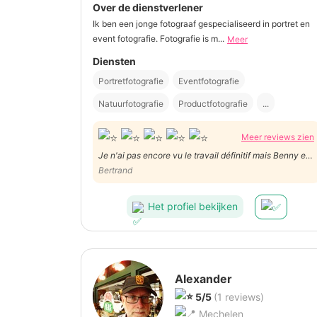
Over de dienstverlener
Ik ben een jonge fotograaf gespecialiseerd in portret en
event fotografie. Fotografie is m...
Meer
Diensten
Portretfotografie
Eventfotografie
Natuurfotografie
Productfotografie
...
Meer reviews zien
Je n'ai pas encore vu le travail définitif mais Benny est
une personne très fiable, très serviable et surtout très
Bertrand
ponctuel. Il comprend parfaitement la demande du
client. Vous pouvez lui faire confiance à 100%.
Het profiel bekijken
Alexander
5/5
(1 reviews)
Mechelen