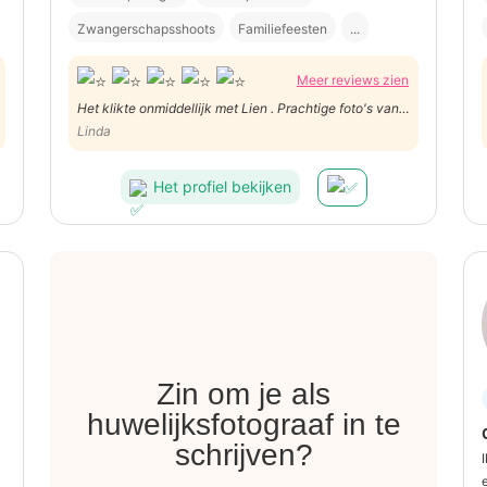
Zwangerschapsshoots
Familiefeesten
...
Meer reviews zien
Het klikte onmiddellijk met Lien . Prachtige foto's van
ons huwelijk. Nochtans niet gemakkelijk met 7
Linda
kinderen die niet stil kunnen zitten .Ik zal Lien zeker
nog vragen in de toekomst.
Het profiel bekijken
Zin om je als
huwelijksfotograaf in te
schrijven?