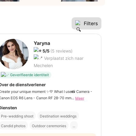
Filters
Yaryna
5/5
(5 reviews)
Verplaatst zich naar
Mechelen
Geverifieerde identiteit
Over de dienstverlener
Create your unique moment ✨💛 What I use📸 Camera -
Canon EOS R6 Lens - Canon RF 28-70 mm...
Meer
Diensten
Pre-wedding shoot
Destination weddings
Candid photos
Outdoor ceremonies
...