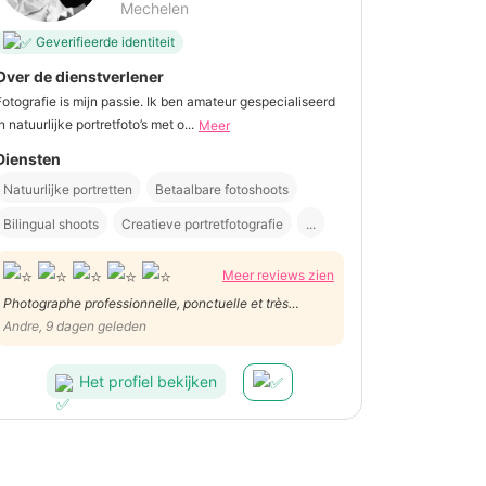
Mechelen
Geverifieerde identiteit
Over de dienstverlener
Fotografie is mijn passie. Ik ben amateur gespecialiseerd
n natuurlijke portretfoto’s met o...
Meer
Diensten
Natuurlijke portretten
Betaalbare fotoshoots
Bilingual shoots
Creatieve portretfotografie
...
Meer reviews zien
Photographe professionnelle, ponctuelle et très
agréable. Patiente et à l’écoute, elle a capturé notre
Andre, 9 dagen geleden
cérémonie avec naturel. Les photos sont magnifiques.
Nous la recommandons vivement !
Het profiel bekijken