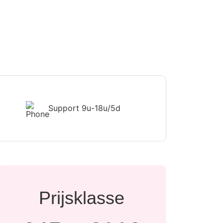
Support
9u-18u/5d
Prijsklasse