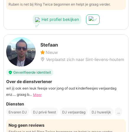
Ruben is net bij Ring Twice begonnen en helpt je graag verder.
Het profiel bekijken
Stefaan
Nieuw
Verplaatst zich naar Sint-lievens-houtem
Geverifieerde identiteit
Over de dienstverlener
wil jij ook een leuk feesje voor jong of oud kinderfeesjes verjaardag
enz.... graag b...
Meer
Diensten
Ervaren DJ
DJ privé feest
DJ verjaardag
DJ huwelijk
...
Nog geen reviews
Stefaan is net bij Ring Twice begonnen en helpt je graag verder.