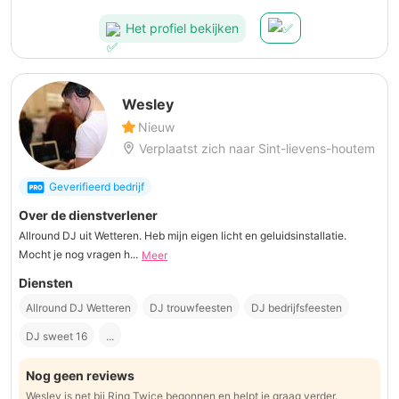
Het profiel bekijken
Wesley
Nieuw
Verplaatst zich naar Sint-lievens-houtem
Geverifieerd bedrijf
Over de dienstverlener
Allround DJ uit Wetteren. Heb mijn eigen licht en geluidsinstallatie.
Mocht je nog vragen h...
Meer
Diensten
Allround DJ Wetteren
DJ trouwfeesten
DJ bedrijfsfeesten
DJ sweet 16
...
Nog geen reviews
Wesley is net bij Ring Twice begonnen en helpt je graag verder.