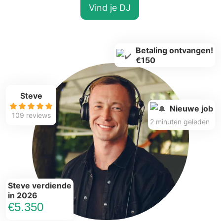
Vind je DJ
Betaling ontvangen!
€150
Steve
Nieuwe job
109 reviews
2 minuten geleden
Steve verdiende
in 2026
€5.350