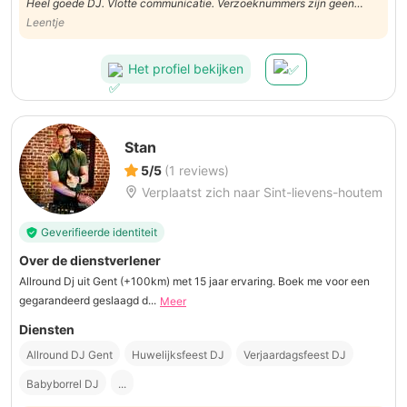
Heel goede DJ. Vlotte communicatie. Verzoeknummers zijn geen
probleem
Leentje
Het profiel bekijken
Stan
5/5
(1 reviews)
Verplaatst zich naar Sint-lievens-houtem
Geverifieerde identiteit
Over de dienstverlener
Allround Dj uit Gent (+100km) met 15 jaar ervaring. Boek me voor een
gegarandeerd geslaagd d...
Meer
Diensten
Allround DJ Gent
Huwelijksfeest DJ
Verjaardagsfeest DJ
Babyborrel DJ
...