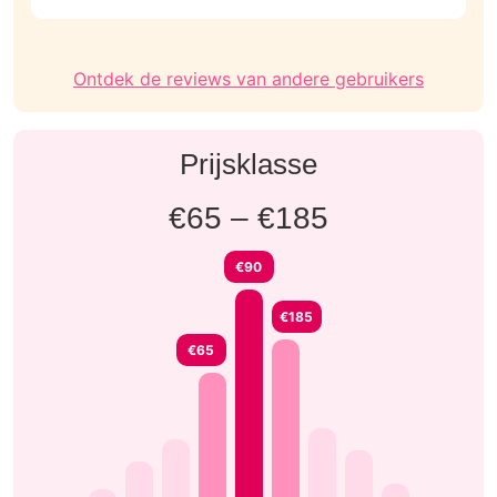
w
Ontdek de reviews van andere gebruikers
Prijsklasse
€65 – €185
€90
€185
€65