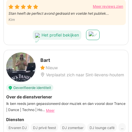
Meer reviews zien
Stan heeft de perfect avond gedraaid en voelde het publiek
uitstekend aan. Goede communicatie en nieuw materiaal
Kim
Het profiel bekijken
Bart
Nieuw
Verplaatst zich naar Sint-lievens-houtem
Geverifieerde identiteit
Over de dienstverlener
Ik ben reeds jaren gepassioneerd door muziek en dan vooral door Trance
| Dance | Techno | Ho...
Meer
Diensten
Ervaren DJ
DJ privé feest
DJ zomerbar
DJ lounge café
...