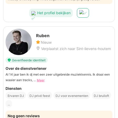
Het profiel bekijken
Ruben
Nieuw
Verplaatst zich naar Sint-lievens-houtem
Geverifieerde identiteit
Over de dienstverlener
Al 14 jaar ben ik dj met een zeer uitgebreide muziekkennis. Ik draai een
waaier aan tracks, ...
Meer
Diensten
Ervaren DJ
DJ privé feest
DJ voor evenementen
DJ bruiloft
...
Nog geen reviews