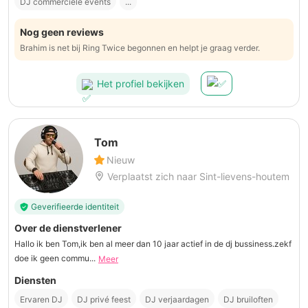
DJ commerciële events
...
Nog geen reviews
Brahim is net bij Ring Twice begonnen en helpt je graag verder.
Het profiel bekijken
Tom
Nieuw
Verplaatst zich naar Sint-lievens-houtem
Geverifieerde identiteit
Over de dienstverlener
Hallo ik ben Tom,ik ben al meer dan 10 jaar actief in de dj bussiness.zekf
doe ik geen commu...
Meer
Diensten
Ervaren DJ
DJ privé feest
DJ verjaardagen
DJ bruiloften