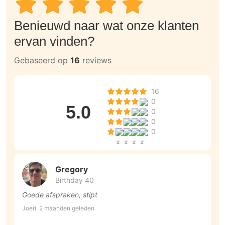
Benieuwd naar wat onze klanten
ervan vinden?
Gebaseerd op
16
reviews
16
0
5.0
0
0
0
Gregory
Birthday 40
Goede afspraken, stipt
G
g
Joeri, 2 maanden geleden
b
M