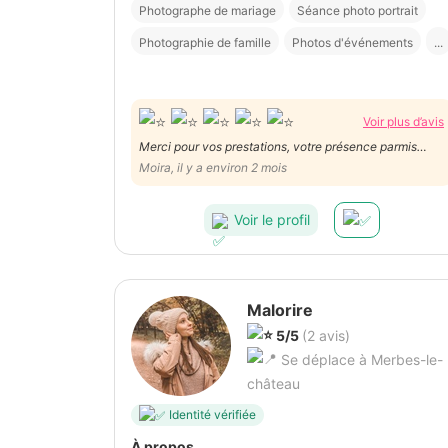
Photographe de mariage
Séance photo portrait
Photographie de famille
Photos d'événements
...
Voir plus d’avis
Merci pour vos prestations, votre présence parmis
nous, du maquillage au photos dans la communes de
Moira, il y a environ 2 mois
fosses. Dans votre investiment dans la préparation.
Les filles et la futurs mariée vous remercie de votre
Voir le profil
disponibilité et de votre bienveillance.
Malorire
5/5
(2 avis)
Se déplace à Merbes-le-
château
Identité vérifiée
À propos