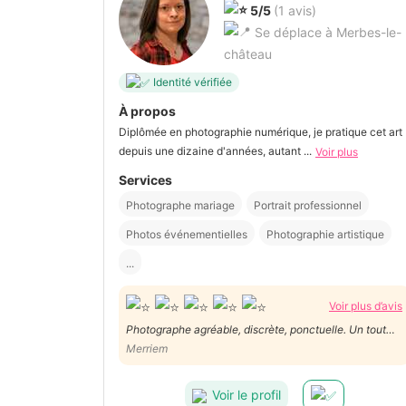
5/5
(1 avis)
Se déplace à Merbes-le-
château
Identité vérifiée
À propos
Diplômée en photographie numérique, je pratique cet art
depuis une dizaine d'années, autant ...
Voir plus
Services
Photographe mariage
Portrait professionnel
Photos événementielles
Photographie artistique
...
Voir plus d’avis
Photographe agréable, discrète, ponctuelle. Un tout
grand merci ☺️
Merriem
Voir le profil