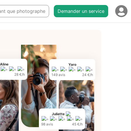
 tant que photographe
Demander un service
Aline
Yaro
28 €/h
149 avis
24 €/h
Juliette
98 avis
45 €/h