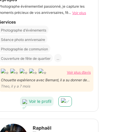
Photographe événementiel passionné, je capture les
moments précieux de vos anniversaires, fê...
Voir plus
Services
Photographe d'événements
Séance photo anniversaire
Photographie de communion
Couverture de fête de quartier
...
Voir plus d’avis
Chouette expérience avec Bernard, il a su donner des
conseils ect. Très gentil et professionnel ! Je
Theo, il y a 7 mois
recommande
Voir le profil
Raphaël