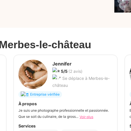
Merbes-le-château
Jennifer
5/5
(2 avis)
Se déplace à Merbes-le-
château
Entreprise vérifiée
À propos
Je suis une photographe professionnelle et passionnée.
Que se soit du culinaire, de la gross...
Voir plus
Services