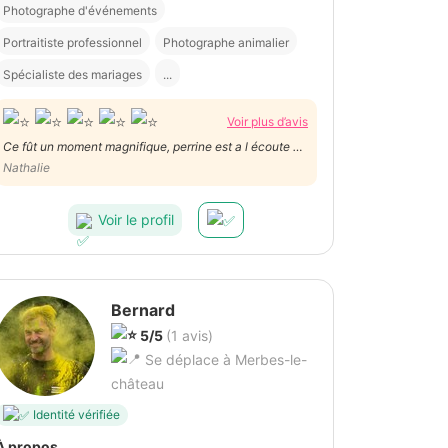
Photographe d'événements
Portraitiste professionnel
Photographe animalier
Spécialiste des mariages
...
Voir plus d’avis
Ce fût un moment magnifique, perrine est a l écoute de
nos demandes, elle a pris vraiment son temps pour qu
Nathalie
on puisse passer un super moment en famille, je la
recommande à 200 pour 100, merci pour ce bel après-
Voir le profil
midi
Bernard
5/5
(1 avis)
Se déplace à Merbes-le-
château
Identité vérifiée
À propos