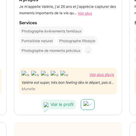
Je m'appelle Valérie, j'ai 26 ans et j'apprécie capturer des
moments importants de la vie qu...
Voir plus
Services
Photographe événements familiaux
Portraitiste naturel
Photographe lifestyle
Photographe de moments précieux
...
Voir plus d’avis
Valérie est super, très bon feeling dès le départ, pas de
gène ni de timidité, elle fait de très belles photos dont
Murielle
j'ai pu voir un aperçu, j'ai hâte de voir les autres ,
timide de nature, j'ai osé le maillot de bain!!! Le prix
Voir le profil
super correct.