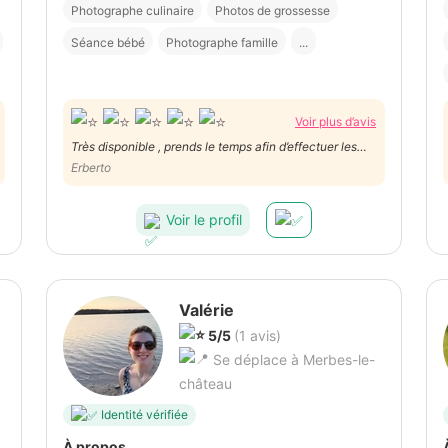
Photographe culinaire
Photos de grossesse
Séance bébé
Photographe famille
...
Voir plus d’avis
Très disponible , prends le temps afin d’effectuer les
meilleures poses. Ravi de la prestation. Merci!
Erberto
Voir le profil
Valérie
5/5
(1 avis)
Se déplace à Merbes-le-
château
Identité vérifiée
À propos