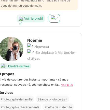
Florentin vient de rejoindre Ring Twice et a hâte de
vous donner un coup de main.
Voir le profil
Noémie
Nouveau
Se déplace à Merbes-le-
château
Identité vérifiée
À propos
Envie de capturer des instants importants - séance
grossesse, nouveau né, séance photo en fa...
Voir plus
Services
Photographe de famille
Séance photo portrait
Photographie d'événements
Photos de maternité