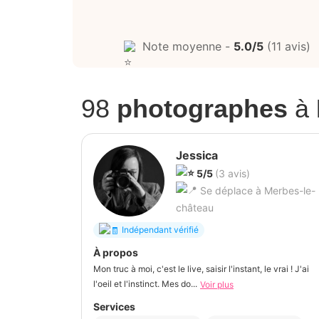
Note moyenne -
5.0/5
(11 avis)
98
photographes
à
Jessica
5/5
(3 avis)
Se déplace à Merbes-le-
château
Indépendant vérifié
À propos
Mon truc à moi, c'est le live, saisir l'instant, le vrai ! J'ai
l'oeil et l'instinct. Mes do...
Voir plus
Services