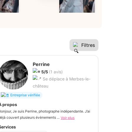
Filtres
Perrine
5/5
(1 avis)
Se déplace à Merbes-le-
château
Entreprise vérifiée
À propos
Bonjour, Je suis Perrine, photographe indépendante. J’ai
déjà couvert plusieurs évènements ...
Voir plus
Services