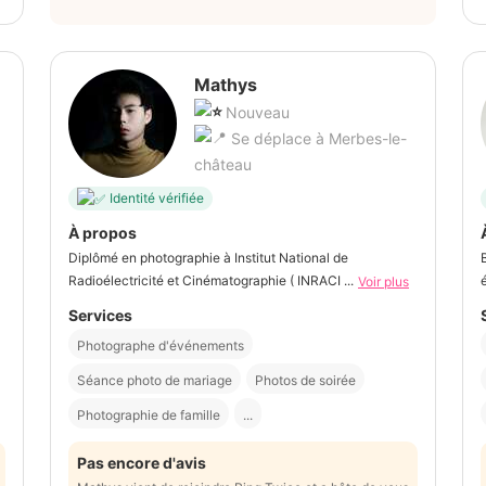
Mathys
Nouveau
Se déplace à Merbes-le-
château
Identité vérifiée
À propos
Diplômé en photographie à Institut National de
B
Radioélectricité et Cinématographie ( INRACI ...
Voir plus
Services
Photographe d'événements
Séance photo de mariage
Photos de soirée
Photographie de famille
...
Pas encore d'avis