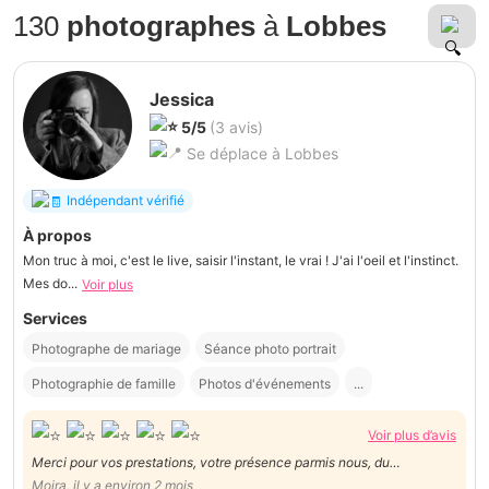
130
photographes
à
Lobbes
Jessica
5/5
(3 avis)
Se déplace à Lobbes
Indépendant vérifié
À propos
Mon truc à moi, c'est le live, saisir l'instant, le vrai ! J'ai l'oeil et l'instinct.
Mes do...
Voir plus
Services
Photographe de mariage
Séance photo portrait
Photographie de famille
Photos d'événements
...
Voir plus d’avis
Merci pour vos prestations, votre présence parmis nous, du
maquillage au photos dans la communes de fosses. Dans votre
Moira, il y a environ 2 mois