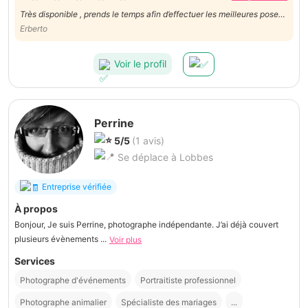
Très disponible , prends le temps afin d’effectuer les meilleures poses.
Ravi de la prestation. Merci!
Erberto
Voir le profil
Perrine
5/5
(1 avis)
Se déplace à Lobbes
Entreprise vérifiée
À propos
Bonjour, Je suis Perrine, photographe indépendante. J’ai déjà couvert
plusieurs évènements ...
Voir plus
Services
Photographe d'événements
Portraitiste professionnel
Photographe animalier
Spécialiste des mariages
...