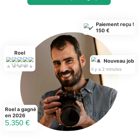
Paiement reçu !
150 €
Roel
Nouveau job
134 avis
Il y a 2 minutes
Roel a gagné
en 2026
5.350 €