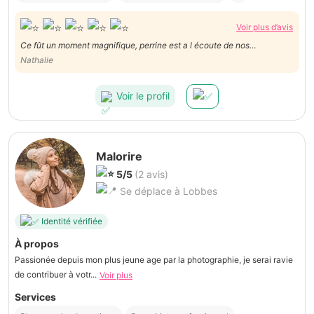
Voir plus d’avis
Ce fût un moment magnifique, perrine est a l écoute de nos
demandes, elle a pris vraiment son temps pour qu on puisse passer un
Nathalie
super moment en famille, je la recommande à 200 pour 100, merci
pour ce bel après-midi
Voir le profil
Malorire
5/5
(2 avis)
Se déplace à Lobbes
Identité vérifiée
À propos
Passionée depuis mon plus jeune age par la photographie, je serai ravie
de contribuer à votr...
Voir plus
Services