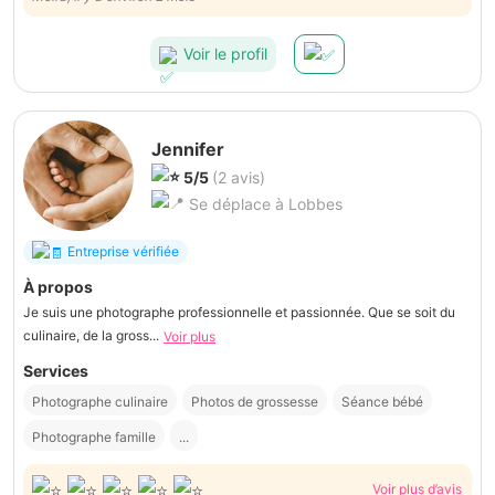
investiment dans la préparation. Les filles et la futurs mariée vous
remercie de votre disponibilité et de votre bienveillance.
Voir le profil
Jennifer
5/5
(2 avis)
Se déplace à Lobbes
Entreprise vérifiée
À propos
Je suis une photographe professionnelle et passionnée. Que se soit du
culinaire, de la gross...
Voir plus
Services
Photographe culinaire
Photos de grossesse
Séance bébé
Photographe famille
...
Voir plus d’avis