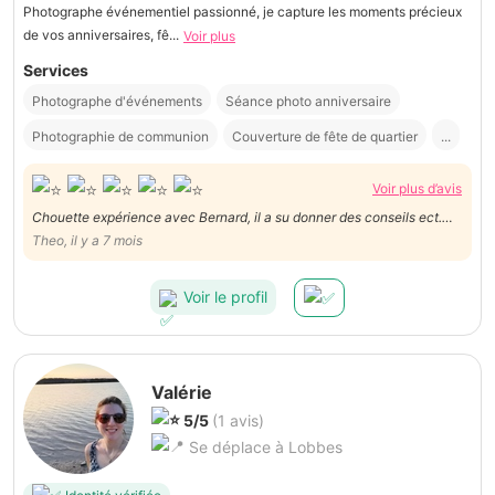
Photographe événementiel passionné, je capture les moments précieux
de vos anniversaires, fê...
Voir plus
Services
Photographe d'événements
Séance photo anniversaire
Photographie de communion
Couverture de fête de quartier
...
Voir plus d’avis
Chouette expérience avec Bernard, il a su donner des conseils ect.
Très gentil et professionnel ! Je recommande
Theo, il y a 7 mois
Voir le profil
Valérie
5/5
(1 avis)
Se déplace à Lobbes