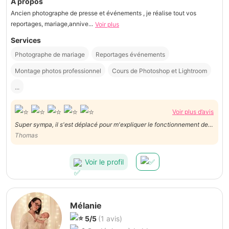
À propos
Ancien photographe de presse et événements , je réalise tout vos
reportages, mariage,annive...
Voir plus
Services
Photographe de mariage
Reportages événements
Montage photos professionnel
Cours de Photoshop et Lightroom
...
Voir plus d’avis
Super sympa, il s'est déplacé pour m'expliquer le fonctionnement de
mon appareil. A l'écoute et disponible. Très bon service, à
Thomas
recommander vivement.
Voir le profil
Mélanie
5/5
(1 avis)