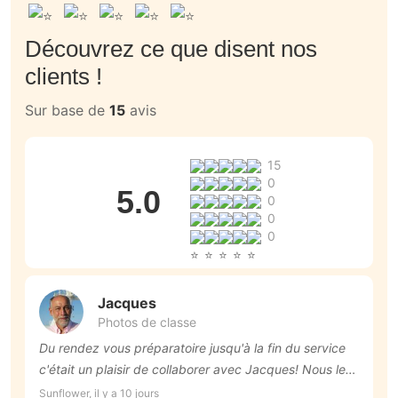
Découvrez ce que disent nos
clients !
Sur base de
15
avis
15
0
5.0
0
0
0
Jacques
Photos de classe
Du rendez vous préparatoire jusqu'à la fin du service
P
c'était un plaisir de collaborer avec Jacques! Nous le
a
recommandons vivement.
c
Sunflower, il y a 10 jours
An