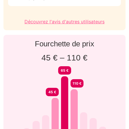
N
Découvrez l'avis d'autres utilisateurs
Fourchette de prix
45 € – 110 €
65 €
110 €
45 €