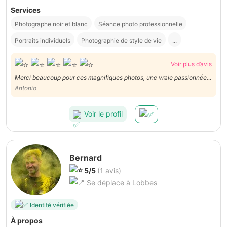
Services
Photographe noir et blanc
Séance photo professionnelle
Portraits individuels
Photographie de style de vie
...
Voir plus d’avis
Merci beaucoup pour ces magnifiques photos, une vraie passionnée
qui sait capturer les émotions et sublimer chaque instant comme une
Antonio
professionnelle, et un excellent rapport qualité/prix. Je recommande
sans hésitation.
Voir le profil
Bernard
5/5
(1 avis)
Se déplace à Lobbes
Identité vérifiée
À propos