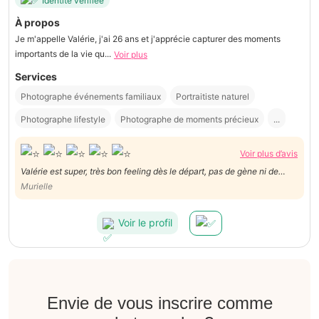
Identité vérifiée
À propos
Je m'appelle Valérie, j'ai 26 ans et j'apprécie capturer des moments
importants de la vie qu...
Voir plus
Services
Photographe événements familiaux
Portraitiste naturel
Photographe lifestyle
Photographe de moments précieux
...
Voir plus d’avis
Valérie est super, très bon feeling dès le départ, pas de gène ni de
timidité, elle fait de très belles photos dont j'ai pu voir un aperçu, j'ai
Murielle
hâte de voir les autres , timide de nature, j'ai osé le maillot de bain!!! Le
prix super correct.
Voir le profil
Envie de vous inscrire comme