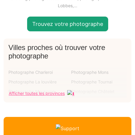
Lobbes,…
Trouvez votre photographe
Villes proches où trouver votre
photographe
Photographe Charleroi
Photographe Mons
Photographe La louvière
Photographe Tournai
Photographe Mouscron
Photographe Châtelet
Afficher toutes les provinces
Photographe Binche
Photographe Courcelles
Photographe Ath
Photographe Soignies
Photographe Biercée
Photographe Merbes-le-
château