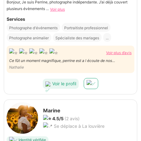
Bonjour, Je suis Perrine, photographe indépendante. J’ai déjà couvert
plusieurs évènements ...
Voir plus
Services
Photographe d'événements
Portraitiste professionnel
Photographe animalier
Spécialiste des mariages
...
Voir plus d’avis
Ce fût un moment magnifique, perrine est a l écoute de nos
demandes, elle a pris vraiment son temps pour qu on puisse passer un
Nathalie
super moment en famille, je la recommande à 200 pour 100, merci
pour ce bel après-midi
Voir le profil
Marine
4.5/5
(2 avis)
Se déplace à La louvière
Identité vérifiée