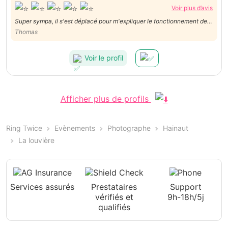
Voir plus d’avis
Super sympa, il s'est déplacé pour m'expliquer le fonctionnement de
mon appareil. A l'écoute et disponible. Très bon service, à
Thomas
recommander vivement.
Voir le profil
Afficher plus de profils
Ring Twice
Evènements
Photographe
Hainaut
La louvière
Services assurés
Prestataires
Support
vérifiés et
9h-18h/5j
qualifiés