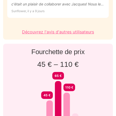
c'était un plaisir de collaborer avec Jacques! Nous le
a
recommandons vivement.
c
Sunflower, il y a 9 jours
An
N
Découvrez l'avis d'autres utilisateurs
Fourchette de prix
45 € – 110 €
65 €
110 €
45 €