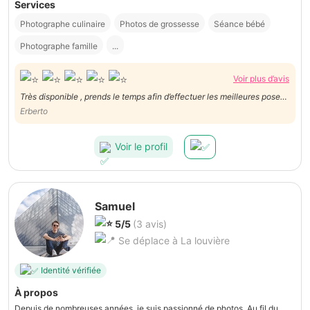
Services
Photographe culinaire
Photos de grossesse
Séance bébé
Photographe famille
...
Voir plus d’avis
Très disponible , prends le temps afin d’effectuer les meilleures poses.
Ravi de la prestation. Merci!
Erberto
Voir le profil
Samuel
5/5
(3 avis)
Se déplace à La louvière
Identité vérifiée
À propos
Depuis de nombreuses années, je suis passionné de photos. Au fil du