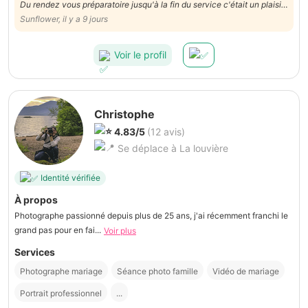
Du rendez vous préparatoire jusqu'à la fin du service c'était un plaisir
de collaborer avec Jacques! Nous le recommandons vivement.
Sunflower, il y a 9 jours
Voir le profil
Christophe
4.83/5
(12 avis)
Se déplace à La louvière
Identité vérifiée
À propos
Photographe passionné depuis plus de 25 ans, j'ai récemment franchi le
grand pas pour en fai...
Voir plus
Services
Photographe mariage
Séance photo famille
Vidéo de mariage
Portrait professionnel
...