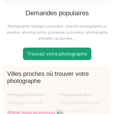
Demandes populaires
Photographe mariage La louvière, cherche photographe La
louvière, shooting photo grossesse La louvière, photographe
animalier La louvière,…
Trouvez votre photographe
Villes proches où trouver votre
photographe
Photographe Charleroi
Photographe Mons
Photographe Tournai
Photographe Mouscron
Photographe Châtelet
Photographe Binche
Afficher toutes les provinces