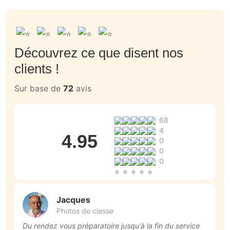
Découvrez ce que disent nos
clients !
Sur base de
72
avis
68
4
4.95
0
0
0
Jacques
Photos de classe
Du rendez vous préparatoire jusqu'à la fin du service
P