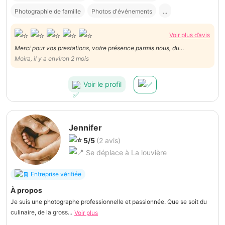
Photographie de famille
Photos d'événements
...
Voir plus d’avis
Merci pour vos prestations, votre présence parmis nous, du
maquillage au photos dans la communes de fosses. Dans votre
Moira, il y a environ 2 mois
investiment dans la préparation. Les filles et la futurs mariée vous
remercie de votre disponibilité et de votre bienveillance.
Voir le profil
Jennifer
5/5
(2 avis)
Se déplace à La louvière
Entreprise vérifiée
À propos
Je suis une photographe professionnelle et passionnée. Que se soit du
culinaire, de la gross...
Voir plus