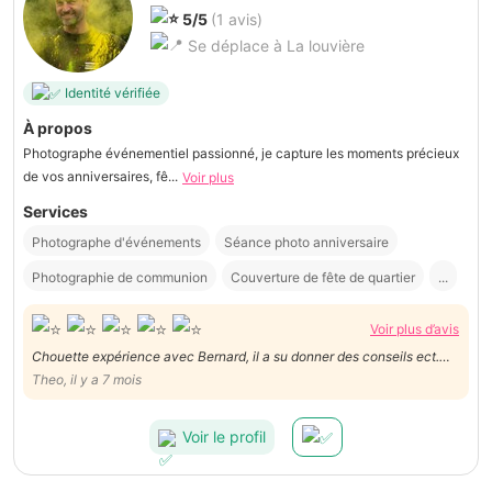
5/5
(1 avis)
Se déplace à La louvière
Identité vérifiée
À propos
Photographe événementiel passionné, je capture les moments précieux
de vos anniversaires, fê...
Voir plus
Services
Photographe d'événements
Séance photo anniversaire
Photographie de communion
Couverture de fête de quartier
...
Voir plus d’avis
Chouette expérience avec Bernard, il a su donner des conseils ect.
Très gentil et professionnel ! Je recommande
Theo, il y a 7 mois
Voir le profil