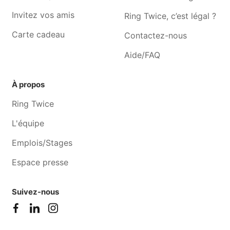
l'evêque
Invitez vos amis
Ring Twice, c’est légal ?
Photographe Braine-le-
Photographe Lobbes
comte
Carte cadeau
Contactez-nous
Photographe Leernes
Photographe Monstreux
Aide/FAQ
À propos
Ring Twice
L'équipe
Emplois/Stages
Espace presse
Suivez-nous