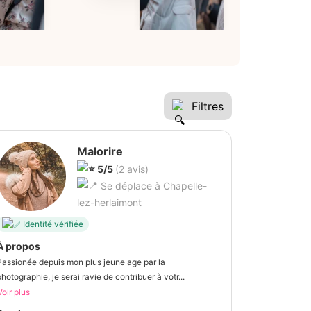
Filtres
Malorire
5/5
(2 avis)
Se déplace à Chapelle-
lez-herlaimont
Identité vérifiée
À propos
Passionée depuis mon plus jeune age par la
photographie, je serai ravie de contribuer à votr...
Voir plus