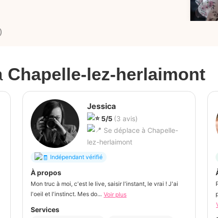
)
à
Chapelle-lez-herlaimont
Jessica
5/5
(3 avis)
Se déplace à Chapelle-
lez-herlaimont
Indépendant vérifié
À propos
Mon truc à moi, c'est le live, saisir l'instant, le vrai ! J'ai
l'oeil et l'instinct. Mes do...
Voir plus
Services