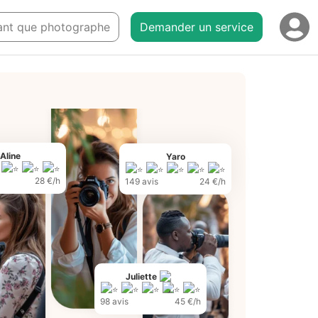
 tant que photographe
Demander un service
Aline
Yaro
28 €/h
149 avis
24 €/h
Juliette
98 avis
45 €/h