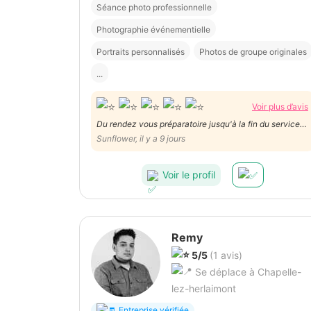
Séance photo professionnelle
Photographie événementielle
Portraits personnalisés
Photos de groupe originales
...
Voir plus d’avis
Du rendez vous préparatoire jusqu'à la fin du service
c'était un plaisir de collaborer avec Jacques! Nous le
Sunflower, il y a 9 jours
recommandons vivement.
Voir le profil
Remy
5/5
(1 avis)
Se déplace à Chapelle-
lez-herlaimont
Entreprise vérifiée