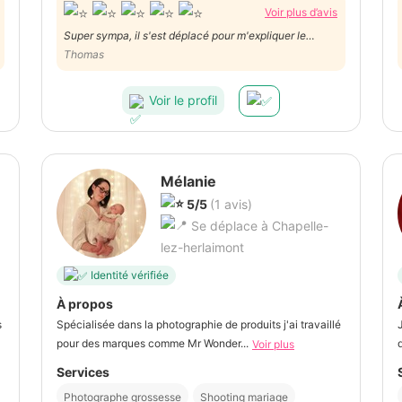
Voir plus d’avis
Super sympa, il s'est déplacé pour m'expliquer le
fonctionnement de mon appareil. A l'écoute et
Thomas
disponible. Très bon service, à recommander vivement.
Voir le profil
Mélanie
5/5
(1 avis)
Se déplace à Chapelle-
lez-herlaimont
Identité vérifiée
À propos
s
Spécialisée dans la photographie de produits j'ai travaillé
pour des marques comme Mr Wonder...
Voir plus
Services
Photographe grossesse
Shooting mariage