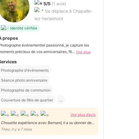
5/5
(1 avis)
Se déplace à Chapelle-
lez-herlaimont
Identité vérifiée
À propos
Photographe événementiel passionné, je capture les
moments précieux de vos anniversaires, fê...
Voir plus
Services
Photographe d'événements
Séance photo anniversaire
Photographie de communion
Couverture de fête de quartier
...
Voir plus d’avis
Chouette expérience avec Bernard, il a su donner des
conseils ect. Très gentil et professionnel ! Je
Theo, il y a 7 mois
recommande