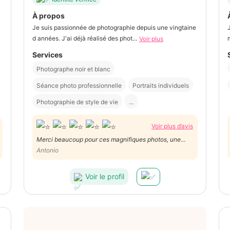
À propos
Je suis passionnée de photographie depuis une vingtaine
d années. J'ai déjà réalisé des phot...
Voir plus
Services
Photographe noir et blanc
Séance photo professionnelle
Portraits individuels
Photographie de style de vie
...
Voir plus d’avis
Merci beaucoup pour ces magnifiques photos, une
vraie passionnée qui sait capturer les émotions et
Antonio
sublimer chaque instant comme une professionnelle, et
un excellent rapport qualité/prix. Je recommande sans
Voir le profil
hésitation.