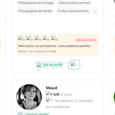
Photographe de mariage
Séance photo portrait
Photographie de famille
Photos d'événements
...
Voir plus d’avis
Merci pour vos prestations, votre présence parmis
nous, du maquillage au photos dans la communes de
Moira, il y a environ 2 mois
fosses. Dans votre investiment dans la préparation.
Les filles et la futurs mariée vous remercie de votre
Voir le profil
disponibilité et de votre bienveillance.
Maud
5/5
(2 avis)
Se déplace à Chapelle-
lez-herlaimont
Identité vérifiée