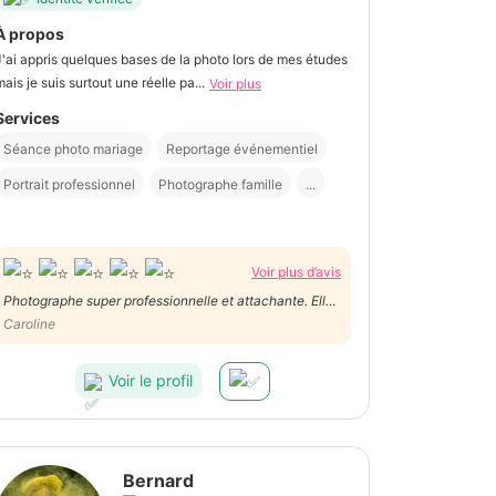
À propos
J'ai appris quelques bases de la photo lors de mes études
mais je suis surtout une réelle pa...
Voir plus
Services
Séance photo mariage
Reportage événementiel
Portrait professionnel
Photographe famille
...
Voir plus d’avis
Photographe super professionnelle et attachante. Elle
pense jusqu’au petit détail. Nous n’hésiterons pas à
Caroline
faire de nouveau appel à ses services!
Voir le profil
Bernard