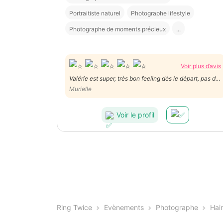
Portraitiste naturel
Photographe lifestyle
Photographe de moments précieux
...
Voir plus d’avis
Valérie est super, très bon feeling dès le départ, pas de
gène ni de timidité, elle fait de très belles photos dont
Murielle
j'ai pu voir un aperçu, j'ai hâte de voir les autres ,
timide de nature, j'ai osé le maillot de bain!!! Le prix
Voir le profil
super correct.
Ring Twice
Evènements
Photographe
Hai