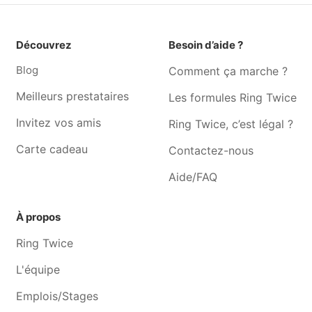
Photographe Wépion
Photographe Ransart
Photographe Mellet
Photographe Profondeville
Découvrez
Besoin d’aide ?
Photographe Gilly
Photographe Villers-la-ville
Blog
Comment ça marche ?
Meilleurs prestataires
Les formules Ring Twice
Invitez vos amis
Ring Twice, c’est légal ?
Carte cadeau
Contactez-nous
Aide/FAQ
À propos
Ring Twice
L'équipe
Emplois/Stages