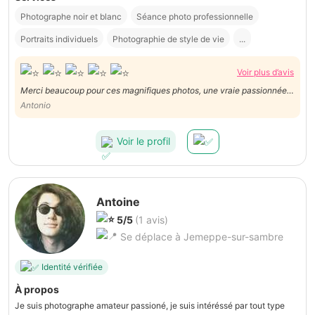
Photographe noir et blanc
Séance photo professionnelle
Portraits individuels
Photographie de style de vie
...
Voir plus d’avis
Merci beaucoup pour ces magnifiques photos, une vraie passionnée
qui sait capturer les émotions et sublimer chaque instant comme une
Antonio
professionnelle, et un excellent rapport qualité/prix. Je recommande
sans hésitation.
Voir le profil
Antoine
5/5
(1 avis)
Se déplace à Jemeppe-sur-sambre
Identité vérifiée
À propos
Je suis photographe amateur passioné, je suis intéréssé par tout type