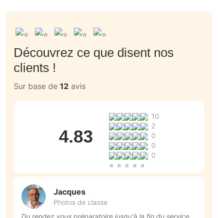
Découvrez ce que disent nos
clients !
Sur base de
12
avis
10
2
4.83
0
0
0
Jacques
Photos de classe
Du rendez vous préparatoire jusqu'à la fin du service
P