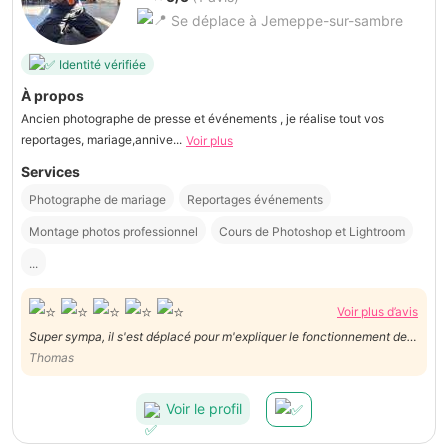
Se déplace à Jemeppe-sur-sambre
Identité vérifiée
À propos
Ancien photographe de presse et événements , je réalise tout vos
reportages, mariage,annive...
Voir plus
Services
Photographe de mariage
Reportages événements
Montage photos professionnel
Cours de Photoshop et Lightroom
...
Voir plus d’avis
Super sympa, il s'est déplacé pour m'expliquer le fonctionnement de
mon appareil. A l'écoute et disponible. Très bon service, à
Thomas
recommander vivement.
Voir le profil