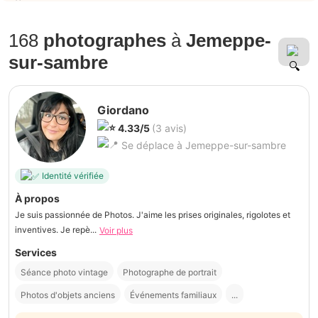
168
photographes
à
Jemeppe-
sur-sambre
Giordano
4.33/5
(3 avis)
Se déplace à Jemeppe-sur-sambre
Identité vérifiée
À propos
Je suis passionnée de Photos. J'aime les prises originales, rigolotes et
inventives. Je repè...
Voir plus
Services
Séance photo vintage
Photographe de portrait
Photos d'objets anciens
Événements familiaux
...