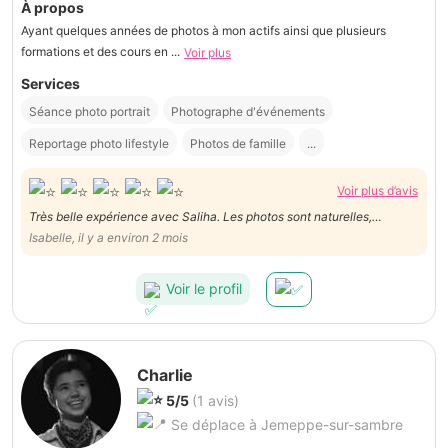
À propos
Ayant quelques années de photos à mon actifs ainsi que plusieurs
formations et des cours en ...
Voir plus
Services
Séance photo portrait
Photographe d'événements
Reportage photo lifestyle
Photos de famille
...
Voir plus d’avis
Très belle expérience avec Saliha. Les photos sont naturelles,
lumineuses et capturent parfaitement l’ambiance du défilé. Travail
Isabelle, il y a environ 2 mois
professionnel et très beau résultat 😊
Voir le profil
Charlie
5/5
(1 avis)
Se déplace à Jemeppe-sur-sambre