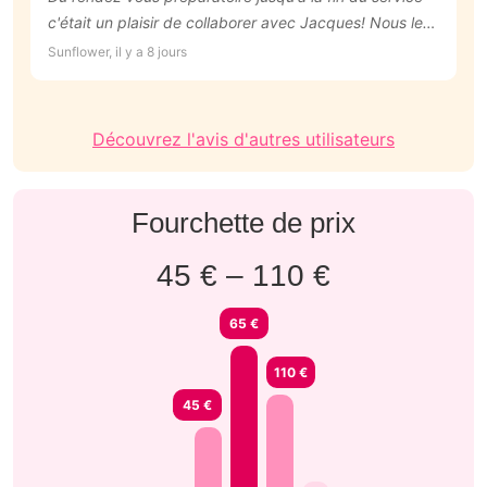
c'était un plaisir de collaborer avec Jacques! Nous le
a
recommandons vivement.
c
Sunflower, il y a 8 jours
An
N
Découvrez l'avis d'autres utilisateurs
Fourchette de prix
45 € – 110 €
65 €
110 €
45 €