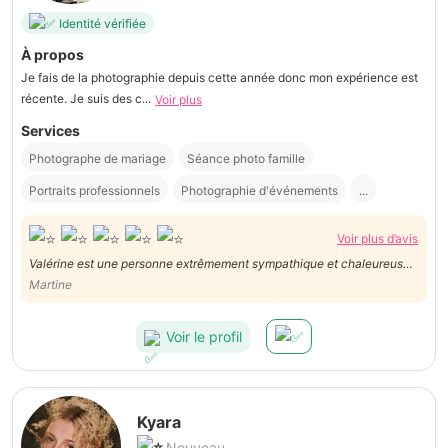
Identité vérifiée
À propos
Je fais de la photographie depuis cette année donc mon expérience est
récente. Je suis des c...
Voir plus
Services
Photographe de mariage
Séance photo famille
Portraits professionnels
Photographie d'événements
...
Voir plus d’avis
Valérine est une personne extrêmement sympathique et chaleureuse.
Elle est ponctuelle, patiente, met à l'aise, passionnée par son hobby.
Martine
Nous la recommandons vivement.
Voir le profil
Kyara
Nouveau