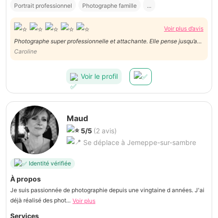
Portrait professionnel
Photographe famille
...
Voir plus d’avis
Photographe super professionnelle et attachante. Elle pense jusqu’au
petit détail. Nous n’hésiterons pas à faire de nouveau appel à ses
Caroline
services!
Voir le profil
Maud
5/5
(2 avis)
Se déplace à Jemeppe-sur-sambre
Identité vérifiée
À propos
Je suis passionnée de photographie depuis une vingtaine d années. J'ai
déjà réalisé des phot...
Voir plus
Services