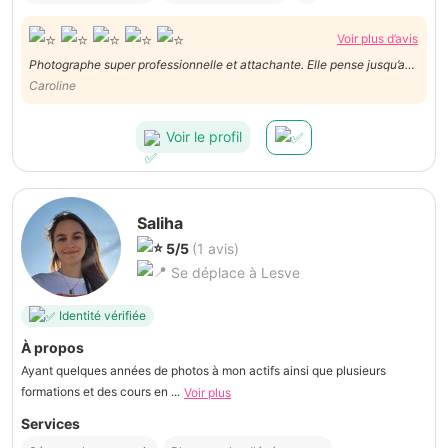
Voir plus d’avis
Photographe super professionnelle et attachante. Elle pense jusqu’au
petit détail. Nous n’hésiterons pas à faire de nouveau appel à ses
Caroline
services!
Voir le profil
Saliha
5/5
(1 avis)
Se déplace à Lesve
Identité vérifiée
À propos
Ayant quelques années de photos à mon actifs ainsi que plusieurs
formations et des cours en ...
Voir plus
Services