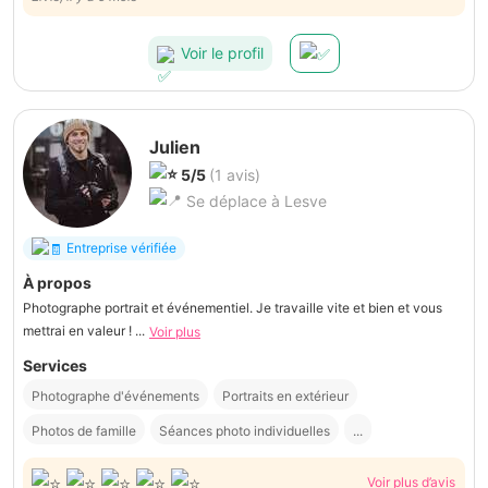
Voir le profil
Julien
5/5
(1 avis)
Se déplace à Lesve
Entreprise vérifiée
À propos
Photographe portrait et événementiel. Je travaille vite et bien et vous
mettrai en valeur ! ...
Voir plus
Services
Photographe d'événements
Portraits en extérieur
Photos de famille
Séances photo individuelles
...
Voir plus d’avis