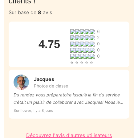
clients !
Sur base de
8
avis
6
2
4.75
0
0
0
Jacques
Photos de classe
Du rendez vous préparatoire jusqu'à la fin du service
P
c'était un plaisir de collaborer avec Jacques! Nous le
a
recommandons vivement.
c
Sunflower, il y a 8 jours
An
N
Découvrez l'avis d'autres utilisateurs