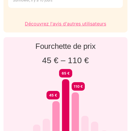
Sunflower, il y a 10 jours
An
N
Découvrez l'avis d'autres utilisateurs
Fourchette de prix
45 € – 110 €
65 €
110 €
45 €