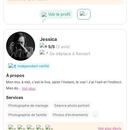
Voir le profil
Jessica
5/5
(3 avis)
Se déplace à Ransart
Indépendant vérifié
À propos
Mon truc à moi, c'est le live, saisir l'instant, le vrai ! J'ai l'oeil et l'instinct.
Mes do...
Voir plus
Services
Photographe de mariage
Séance photo portrait
Photographie de famille
Photos d'événements
...
Voir plus d’avis