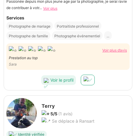
Passionée depuis mon plus jeune age par la photographie, je serai ravie
de contribuer à votr...
Voir plus
Services
Photographe de mariage
Portraitiste professionnel
Photographe de famille
Photographe événementiel
...
Voir plus d’avis
Prestation au top
Sara
Voir le profil
Terry
5/5
(1 avis)
Se déplace à Ransart
Identité vérifiée