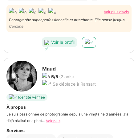
Voir plus d’avis
Photographe super professionnelle et attachante. Elle pense jusqu’au
petit détail. Nous n’hésiterons pas à faire de nouveau appel à ses
Caroline
services!
Voir le profil
Maud
5/5
(2 avis)
Se déplace à Ransart
Identité vérifiée
À propos
Je suis passionnée de photographie depuis une vingtaine d années. J'ai
déjà réalisé des phot...
Voir plus
Services