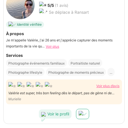
5/5
(1 avis)
Se déplace à Ransart
Identité vérifiée
À propos
Je m'appelle Valérie, j'ai 26 ans et j'apprécie capturer des moments
importants de la vie qu...
Voir plus
Services
Photographe événements familiaux
Portraitiste naturel
Photographe lifestyle
Photographe de moments précieux
...
Voir plus d’avis
Valérie est super, très bon feeling dès le départ, pas de gène ni de
timidité, elle fait de très belles photos dont j'ai pu voir un aperçu, j'ai
Murielle
hâte de voir les autres , timide de nature, j'ai osé le maillot de bain!!! Le
prix super correct.
Voir le profil