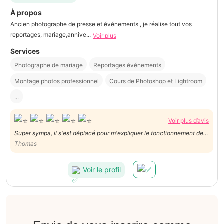
À propos
Ancien photographe de presse et événements , je réalise tout vos
reportages, mariage,annive...
Voir plus
Services
Photographe de mariage
Reportages événements
Montage photos professionnel
Cours de Photoshop et Lightroom
...
Voir plus d’avis
Super sympa, il s'est déplacé pour m'expliquer le fonctionnement de
mon appareil. A l'écoute et disponible. Très bon service, à
Thomas
recommander vivement.
Voir le profil