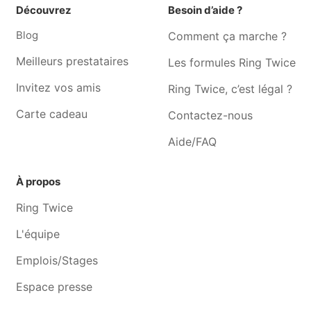
Photographe Monceau-sur-
Photographe Pont-à-celles
Découvrez
Besoin d’aide ?
sambre
Blog
Comment ça marche ?
Photographe Souvret
Photographe Rèves
Meilleurs prestataires
Les formules Ring Twice
Photographe Mont-sur-
Photographe Loverval
marchienne
Invitez vos amis
Ring Twice, c’est légal ?
Carte cadeau
Contactez-nous
Aide/FAQ
À propos
Ring Twice
L'équipe
Emplois/Stages
Espace presse