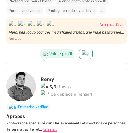
Photographe noir et blanc
Séance photo professionnelle
Portraits individuels
Photographie de style de vie
...
Voir plus d’avis
Merci beaucoup pour ces magnifiques photos, une vraie passionnée
qui sait capturer les émotions et sublimer chaque instant comme une
Antonio
professionnelle, et un excellent rapport qualité/prix. Je recommande
sans hésitation.
Voir le profil
Remy
5/5
(1 avis)
Se déplace à Ransart
Entreprise vérifiée
À propos
Photographe spécialisé dans les événements et shootings de personnes.
Je serai aussi fier et...
Voir plus