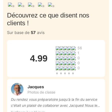
Découvrez ce que disent nos
clients !
Sur base de
57
avis
56
1
4.99
0
0
0
Jacques
Photos de classe
Du rendez vous préparatoire jusqu'à la fin du service
P
c'était un plaisir de collaborer avec Jacques! Nous le
a
recommandons vivement.
c