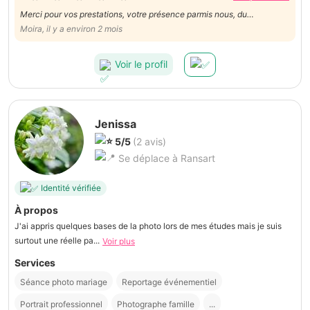
Merci pour vos prestations, votre présence parmis nous, du
maquillage au photos dans la communes de fosses. Dans votre
Moira, il y a environ 2 mois
investiment dans la préparation. Les filles et la futurs mariée vous
remercie de votre disponibilité et de votre bienveillance.
Voir le profil
Jenissa
5/5
(2 avis)
Se déplace à Ransart
Identité vérifiée
À propos
J'ai appris quelques bases de la photo lors de mes études mais je suis
surtout une réelle pa...
Voir plus
Services
Séance photo mariage
Reportage événementiel
Portrait professionnel
Photographe famille
...