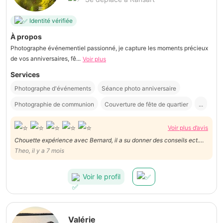
Identité vérifiée
À propos
Photographe événementiel passionné, je capture les moments précieux
de vos anniversaires, fê...
Voir plus
Services
Photographe d'événements
Séance photo anniversaire
Photographie de communion
Couverture de fête de quartier
...
Voir plus d’avis
Chouette expérience avec Bernard, il a su donner des conseils ect.
Très gentil et professionnel ! Je recommande
Theo, il y a 7 mois
Voir le profil
Valérie