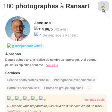
180
photographes
à
Ransart
Jacques
4.98/5
(42 avis)
Se déplace à Ransart
Indépendant vérifié
À propos
Depuis quinze ans, je réalise de nombreux reportages. J'ai obtenu
plusieurs diplômes pour me...
Voir plus
Services
Séance photo professionnelle
Photographie événementielle
Portraits personnalisés
Photos de groupe originales
...
Voir plus d’avis
Du rendez vous préparatoire jusqu'à la fin du service c'était un plaisir
de collaborer avec Jacques! Nous le recommandons vivement.
Sunflower, il y a 10 jours