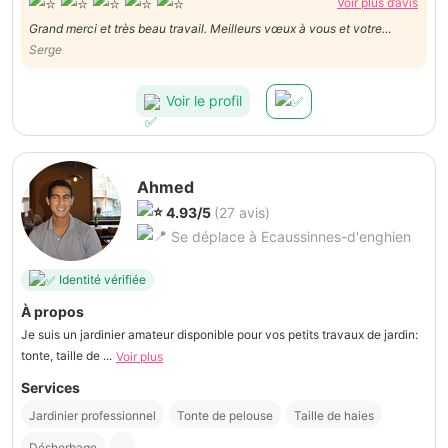
Voir plus d’avis
Grand merci et très beau travail. Meilleurs vœux à vous et votre
famille.
Serge
Voir le profil
Ahmed
4.93/5
(27 avis)
Se déplace à Ecaussinnes-d'enghien
Identité vérifiée
À propos
Je suis un jardinier amateur disponible pour vos petits travaux de jardin:
tonte, taille de ...
Voir plus
Services
Jardinier professionnel
Tonte de pelouse
Taille de haies
Désherbage
...