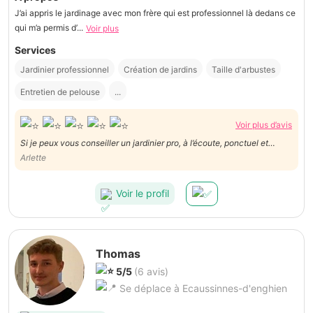
J’ai appris le jardinage avec mon frère qui est professionnel là dedans ce
qui m’a permis d’...
Voir plus
Services
Jardinier professionnel
Création de jardins
Taille d'arbustes
Entretien de pelouse
...
Voir plus d’avis
Si je peux vous conseiller un jardinier pro, à l’écoute, ponctuel et
soucieux du travail bien fait.. N’hésitez pas, contactez Robin !
Arlette
Voir le profil
Thomas
5/5
(6 avis)
Se déplace à Ecaussinnes-d'enghien