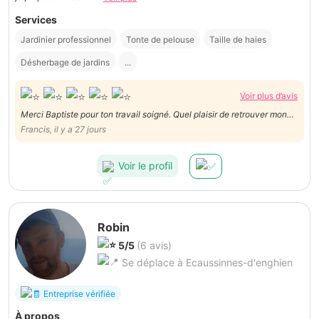
Services
Jardinier professionnel
Tonte de pelouse
Taille de haies
Désherbage de jardins
...
Voir plus d’avis
Merci Baptiste pour ton travail soigné. Quel plaisir de retrouver mon
jardin propre. Merci aussi pour ta ponctualité
Francis, il y a 27 jours
Voir le profil
Robin
5/5
(6 avis)
Se déplace à Ecaussinnes-d'enghien
Entreprise vérifiée
À propos