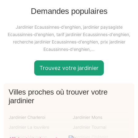
Demandes populaires
Jardinier Ecaussinnes-d'enghien, jardinier paysagiste
Ecaussinnes-d'enghien, tarif jardinier Ecaussinnes-d'enghien,
recherche jardinier Ecaussinnes-d'enghien, prix jardinier
Ecaussinnes-d'enghien,...
Trouvez votre jardinier
Villes proches où trouver votre
jardinier
Jardinier Charleroi
Jardinier Mons
Jardinier La louvière
Jardinier Tournai
Jardinier Mouscron
Jardinier Châtelet