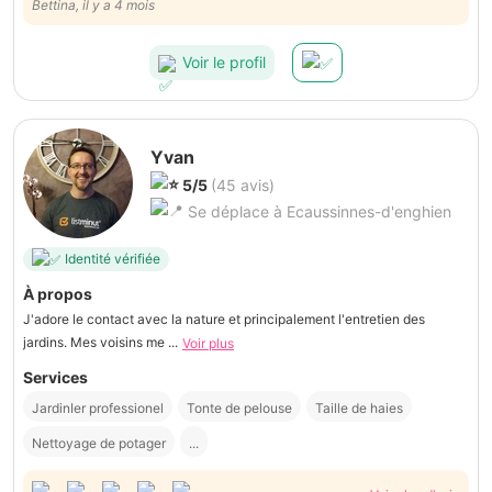
très rapidement ; je recommande ses services
Bettina, il y a 4 mois
Voir le profil
Yvan
5/5
(45 avis)
Se déplace à Ecaussinnes-d'enghien
Identité vérifiée
À propos
J'adore le contact avec la nature et principalement l'entretien des
jardins. Mes voisins me ...
Voir plus
Services
JardinIer professionel
Tonte de pelouse
Taille de haies
Nettoyage de potager
...