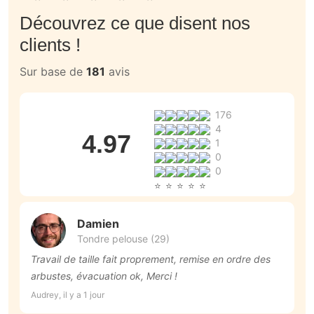
Découvrez ce que disent nos
clients !
Sur base de
181
avis
176
4
4.97
1
0
0
Damien
Tondre pelouse (29)
Travail de taille fait proprement, remise en ordre des
T
arbustes, évacuation ok, Merci !
Ra
Audrey, il y a 1 jour