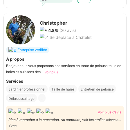
Christopher
4.8/5
(20 avis)
Se déplace à Châtelet
Entreprise vérifiée
À propos
Bonjour nous vous proposons nos services en tonte de pelouse taille de
haies et buissons des...
Voir plus
Services
Jardinier professionnel
Taille de haies
Entretien de pelouse
Débroussaillage
...
Voir plus d’avis
Rien à reprocher à la prestation. Au contraire, voir les étoiles mises ci-
dessus.
Yves