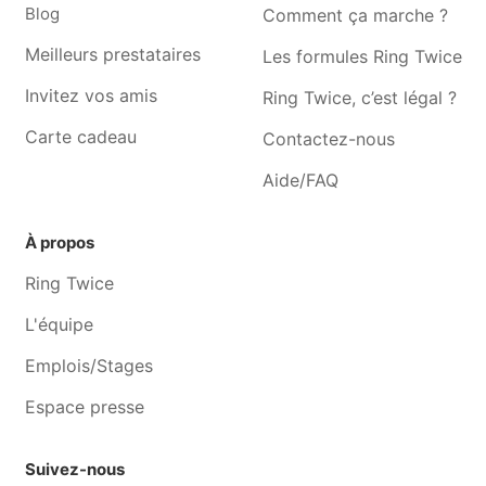
Blog
Comment ça marche ?
Jardinier Fleurus
Jardinier Gosselies
Meilleurs prestataires
Les formules Ring Twice
Jardinier Monceau-sur-
Jardinier Roux
sambre
Invitez vos amis
Ring Twice, c’est légal ?
Carte cadeau
Contactez-nous
Aide/FAQ
À propos
Ring Twice
L'équipe
Emplois/Stages
Espace presse
Suivez-nous