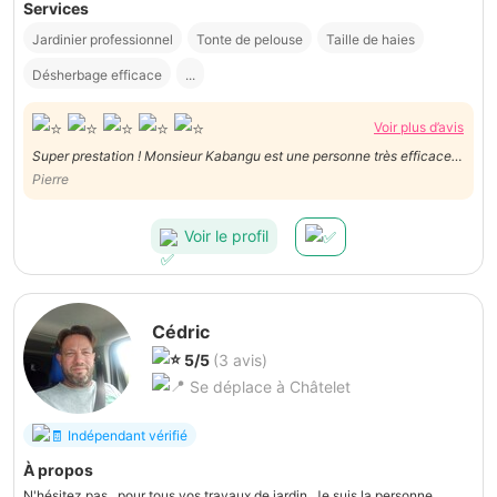
Services
Jardinier professionnel
Tonte de pelouse
Taille de haies
Désherbage efficace
...
Voir plus d’avis
Super prestation ! Monsieur Kabangu est une personne très efficace !
Je referai appel à lui sans hésiter en cas de besoin !
Pierre
Voir le profil
Cédric
5/5
(3 avis)
Se déplace à Châtelet
Indépendant vérifié
À propos
N'hésitez pas , pour tous vos travaux de jardin. Je suis la personne