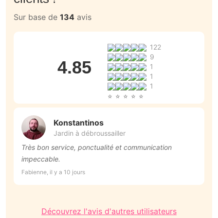
Sur base de
134
avis
122
9
4.85
1
1
1
Konstantinos
Jardin à débroussailler
Très bon service, ponctualité et communication
e
impeccable.
souhaits: 
d
Fabienne, il y a 10 jours
Fr
Découvrez l'avis d'autres utilisateurs