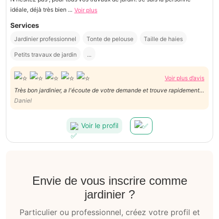
idéale, déjà très bien ...
Voir plus
Services
Jardinier professionnel
Tonte de pelouse
Taille de haies
Petits travaux de jardin
...
Voir plus d’avis
Très bon jardinier, a l'écoute de votre demande et trouve rapidement
des solutions! Je vous le recommande, vous ne serez pas déçu!
Daniel
Voir le profil
Envie de vous inscrire comme
jardinier ?
Particulier ou professionnel, créez votre profil et