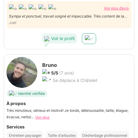
Voir plus d’avis
Sympa et ponctuel, travail soigné et impeccable. Très content de la
prestation.
Joël
Voir le profil
Bruno
5/5
(7 avis)
Se déplace à Châtelet
Identité vérifiée
À propos
Très minutieux, sérieux et motivé! Je tonds, débroussaille, taille, élague,
évacue, nettoi...
Voir plus
Services
Entretien paysager
Taille d'arbustes
Désherbage professionnel