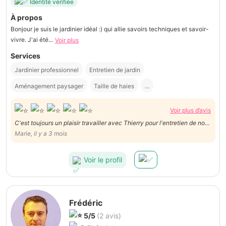
Identité vérifiée
À propos
Bonjour je suis le jardinier idéal :) qui allie savoirs techniques et savoir-
vivre. J'ai été...
Voir plus
Services
Jardinier professionnel
Entretien de jardin
Aménagement paysager
Taille de haies
...
Voir plus d’avis
C'est toujours un plaisir travailler avec Thierry pour l'entretien de nos
espaces vertes, son travail est soigné et de très bonne qualité!
Marie, il y a 3 mois
Voir le profil
Frédéric
5/5
(2 avis)