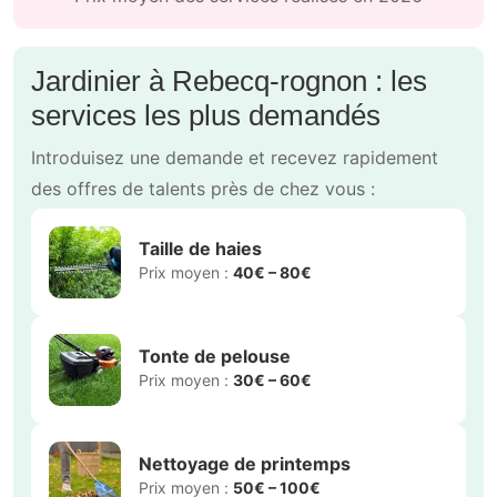
Votre première demande en 2
minutes
Publiez votre demande
1
Expliquez comment nos prestataires peuvent
vous aider.
Comparez leurs offres
2
Recevez des offres de prestataires de confiance
et consultez leur profil.
Sélectionnez votre prestataire
3
Choisissez le bon prestataire pour votre
demande.
Trouvez votre jardinier