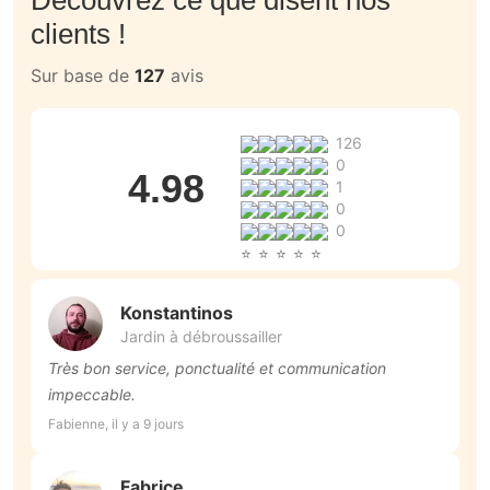
clients !
Sur base de
127
avis
126
0
4.98
1
0
0
Konstantinos
Jardin à débroussailler
Très bon service, ponctualité et communication
e
impeccable.
souhaits: 
d
Fabienne, il y a 9 jours
Fr