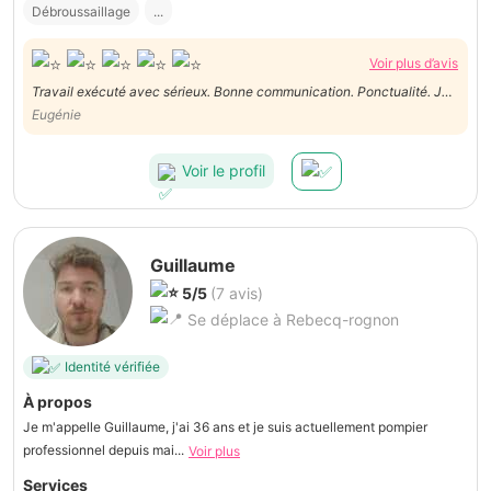
Débroussaillage
...
Voir plus d’avis
Travail exécuté avec sérieux. Bonne communication. Ponctualité. Je
le recommande
Eugénie
Voir le profil
Guillaume
5/5
(7 avis)
Se déplace à Rebecq-rognon
Identité vérifiée
À propos
Je m'appelle Guillaume, j'ai 36 ans et je suis actuellement pompier
professionnel depuis mai...
Voir plus
Services