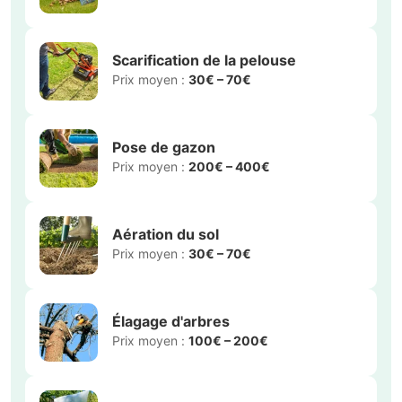
Paiement reçu !
150 €
Olivier
Nouveau job
149 avis
Il y a 2 minutes
Olivier a gagné
en 2026
5.350 €
Particulier ou professionnel, gagnez
de l’argent grâce à vos compétences