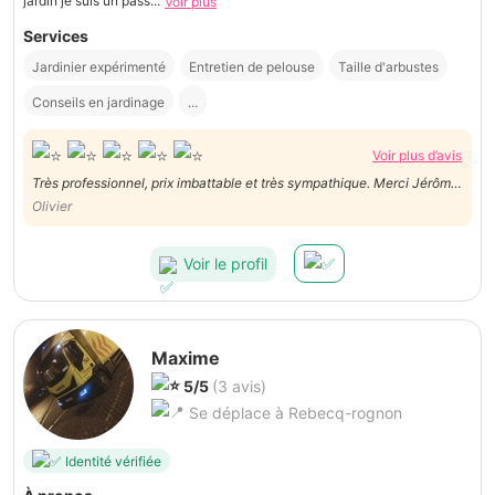
jardin je suis un pass...
Voir plus
Services
Jardinier expérimenté
Entretien de pelouse
Taille d'arbustes
Conseils en jardinage
...
Voir plus d’avis
Très professionnel, prix imbattable et très sympathique. Merci Jérôme
👍
Olivier
Voir le profil
Maxime
5/5
(3 avis)
Se déplace à Rebecq-rognon
Identité vérifiée