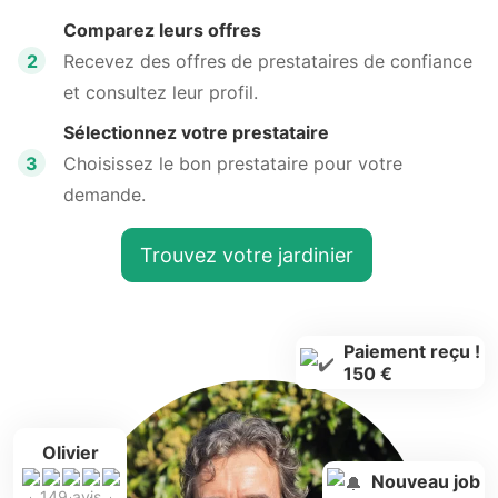
Jardinier Rebecq-rognon :
questions fréquentes
Quel est le tarif d'un jardinier à Rebecq-
rognon ?
Le tarif d'un
jardinier à Rebecq-rognon
varie
selon les services proposés et l'expérience du
professionnel. En général, les prix oscillent
entre 30€ et 60€ de l'heure. Les interventions
spécifiques, comme la taille d'arbres ou
l'aménagement paysager, peuvent coûter
davantage. Pour un devis précis, il est