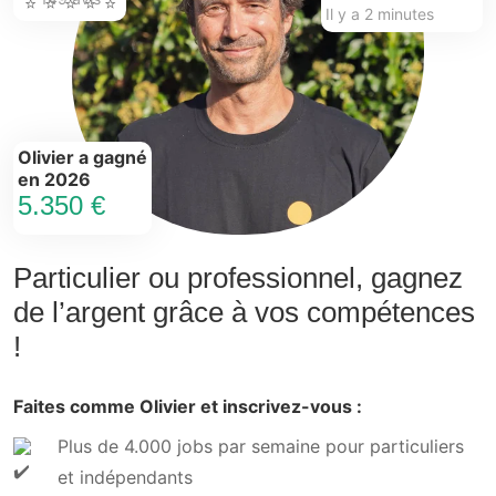
recommandé de contacter un
jardinier local
qui pourra s'adapter à vos besoins.
Comment réserver un jardinier à Rebecq-
rognon ?
Réserver un
jardinier à Rebecq-rognon
est
facile. Vous pouvez parcourir les profils des
professionnels sur notre plateforme,
comparer leurs avis et leurs services. Une fois
que vous avez trouvé celui qui vous convient,
il vous suffit de lui envoyer une demande de
prestation. Vous pouvez également demander
un devis personnalisé pour mieux évaluer les
coûts liés à votre projet.