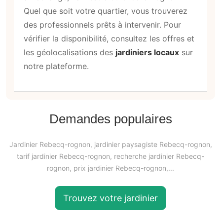
Aide/FAQ
À propos
Ring Twice
L'équipe
Emplois/Stages
Espace presse
Suivez-nous
Découvrez notre application mobile