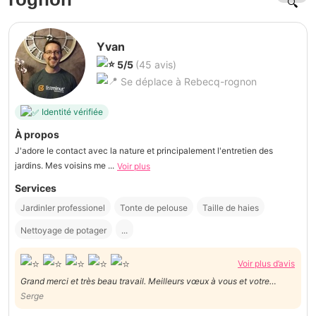
Yvan
5/5
(45 avis)
Se déplace à Rebecq-rognon
Identité vérifiée
À propos
J'adore le contact avec la nature et principalement l'entretien des
jardins. Mes voisins me ...
Voir plus
Services
JardinIer professionel
Tonte de pelouse
Taille de haies
Nettoyage de potager
...
Voir plus d’avis
Grand merci et très beau travail. Meilleurs vœux à vous et votre
famille.
Serge