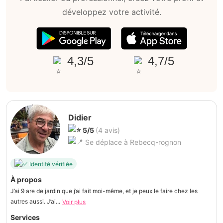
développez votre activité.
4,3/5
4,7/5
Didier
5/5
(4 avis)
Se déplace à Rebecq-rognon
Identité vérifiée
À propos
J’ai 9 are de jardin que j’ai fait moi-même, et je peux le faire chez les
autres aussi. J’ai...
Voir plus
Services