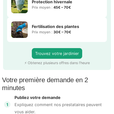
!
Faites comme Olivier et inscrivez-vous :
Plus de 4.000 jobs par semaine pour particuliers
et indépendants
Travaillez selon votre horaire et choisissez
librement votre rémunération
Recevez le paiement de vos prestations sous 48
heures
S’inscrire en tant que jardinier
Ring Twice, première plateforme agréée
par le gouvernement