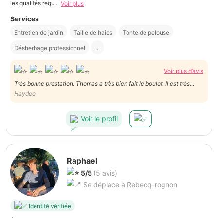
les qualités requ...
Voir plus
Services
Entretien de jardin
Taille de haies
Tonte de pelouse
Désherbage professionnel
...
Voir plus d’avis
Très bonne prestation. Thomas a très bien fait le boulot. Il est très
rapide, aimable et ponctuel. Je le recommande vivement!
Haydee
Voir le profil
Raphael
5/5
(5 avis)
Se déplace à Rebecq-rognon
Identité vérifiée