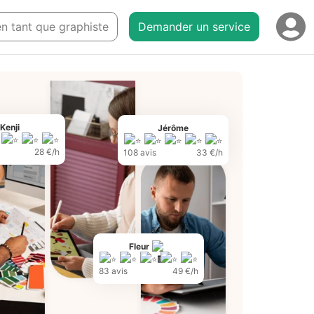
 en tant que graphiste
Demander un service
Kenji
Jérôme
28 €/h
108 avis
33 €/h
Fleur
83 avis
49 €/h