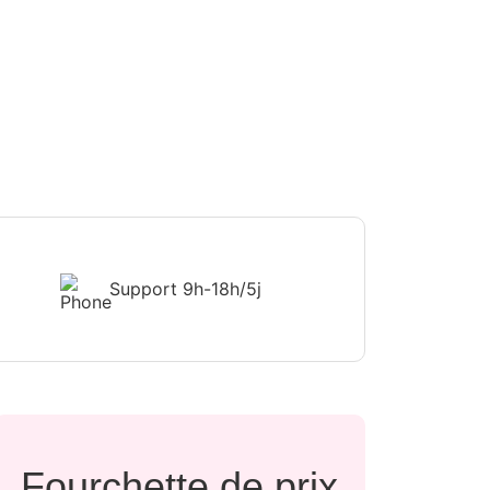
Support
9h-18h/5j
Fourchette de prix