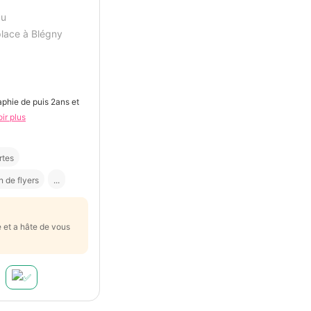
au
lace à Blégny
raphie de puis 2ans et
oir plus
rtes
 de flyers
...
e et a hâte de vous