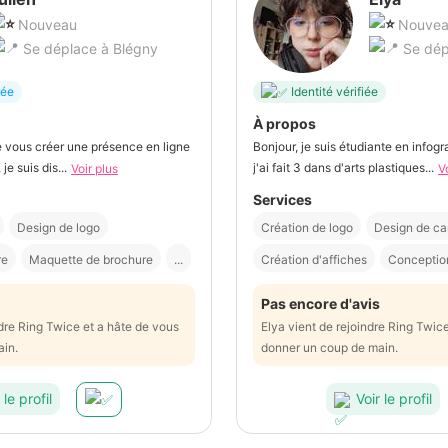
Nouveau
Nouve
Se déplace à Blégny
Se dép
iée
Identité vérifiée
À propos
 vous créer une présence en ligne
Bonjour, je suis étudiante en infog
je suis dis...
j'ai fait 3 dans d'arts plastiques...
Voir plus
V
Services
Design de logo
Création de logo
Design de ca
re
Maquette de brochure
...
Création d'affiches
Conception
Pas encore d'avis
ndre Ring Twice et a hâte de vous
Elya vient de rejoindre Ring Twic
ain.
donner un coup de main.
 le profil
Voir le profil