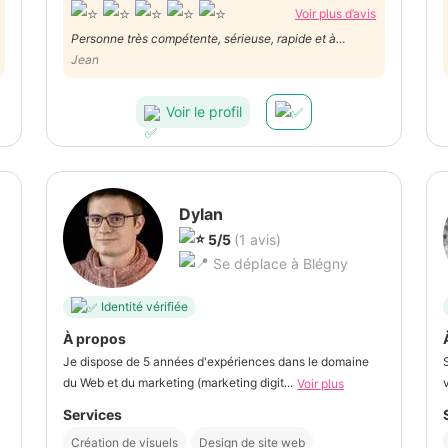
Voir plus d’avis
Personne très compétente, sérieuse, rapide et à
l'écoute du client.
Jean
Voir le profil
Dylan
5/5
(1 avis)
Se déplace à Blégny
Identité vérifiée
À propos
Je dispose de 5 années d'expériences dans le domaine
du Web et du marketing (marketing digit...
Voir plus
Services
Création de visuels
Design de site web