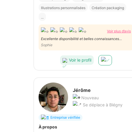
Illustrations personnalisées
Création packaging
...
Voir plus d’avis
Excellente disponibilité et belles connaissances
techniques, merci!
Sophie
Voir le profil
Jérôme
Nouveau
Se déplace à Blégny
Entreprise vérifiée
À propos