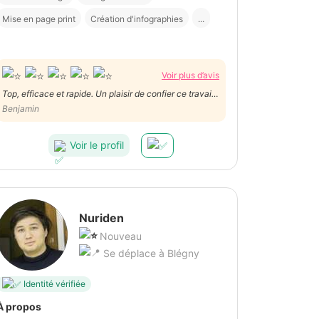
Mise en page print
Création d'infographies
...
Voir plus d’avis
Top, efficace et rapide. Un plaisir de confier ce travail
à Sam. Merci
Benjamin
Voir le profil
Nuriden
Nouveau
Se déplace à Blégny
Identité vérifiée
À propos