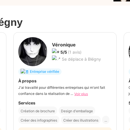
égny
Véronique
5/5
(1 avis)
Se déplace à Blégny
Entreprise vérifiée
À propos
J'ai travaillé pour différentes entreprises qui m'ont fait
confiance dans la réalisation de ...
Voir plus
Services
Création de brochure
Design d'emballage
Créer des infographies
Créer des illustrations
...