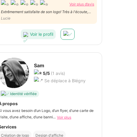
Voir plus d’avis
Extrêmement satisfaite de son logo! Très à l'écoute,
toujours de bons conseils
Lucie
Voir le profil
Sam
5/5
(1 avis)
Se déplace à Blégny
Identité vérifiée
À propos
Si vous avez besoin d’un Logo, d’un flyer, d'une carte de
visite, d’une affiche, d’une banni...
Voir plus
Services
Création de logo
Design d'affiche