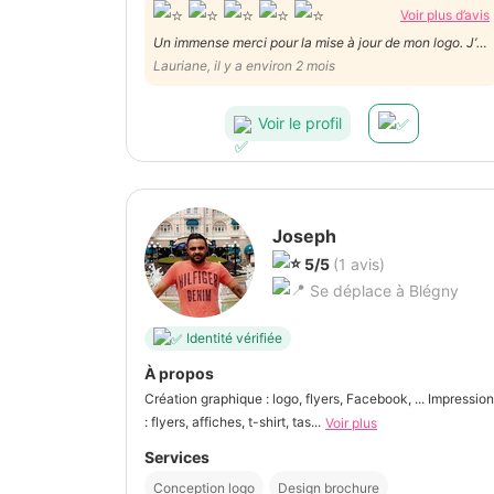
Voir plus d’avis
Un immense merci pour la mise à jour de mon logo. J’ai
adoré l’accompagnement, l’écoute et la créativité dont
Lauriane, il y a environ 2 mois
Manon a fait preuve. Le résultat est exactement ce
que j’espérais.
Voir le profil
Joseph
5/5
(1 avis)
Se déplace à Blégny
Identité vérifiée
À propos
Création graphique : logo, flyers, Facebook, ... Impression
: flyers, affiches, t-shirt, tas...
Voir plus
Services
Conception logo
Design brochure