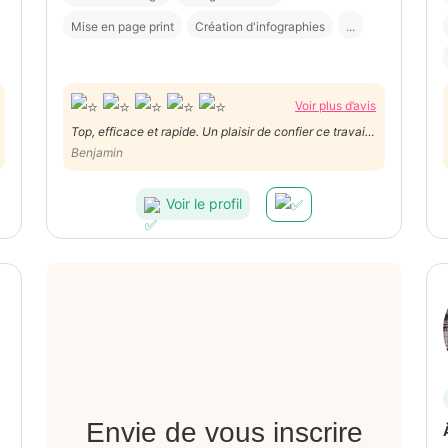
Mise en page print
Création d'infographies
...
Voir plus d’avis
Top, efficace et rapide. Un plaisir de confier ce travail
à Sam. Merci
Benjamin
Voir le profil
Envie de vous inscrire