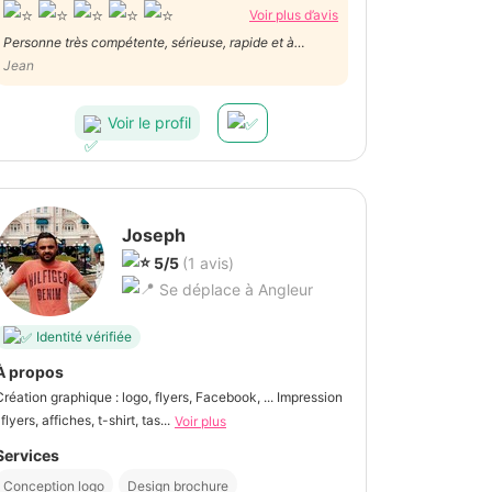
Voir plus d’avis
Personne très compétente, sérieuse, rapide et à
l'écoute du client.
Jean
Voir le profil
Joseph
5/5
(1 avis)
Se déplace à Angleur
Identité vérifiée
À propos
Création graphique : logo, flyers, Facebook, ... Impression
 flyers, affiches, t-shirt, tas...
Voir plus
Services
Conception logo
Design brochure