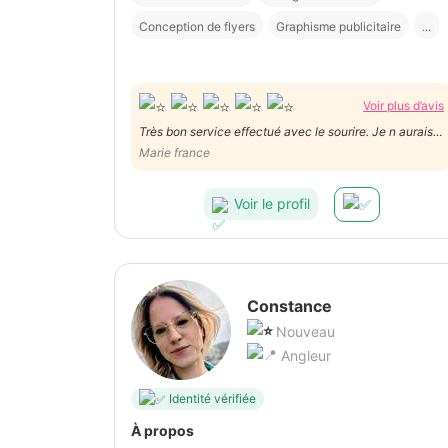
Conception de flyers
Graphisme publicitaire
...
Voir plus d’avis
Très bon service effectué avec le sourire. Je n aurais
jamais pu m en sortir sans lui.
Marie france
Voir le profil
Constance
Nouveau
Angleur
Identité vérifiée
À propos