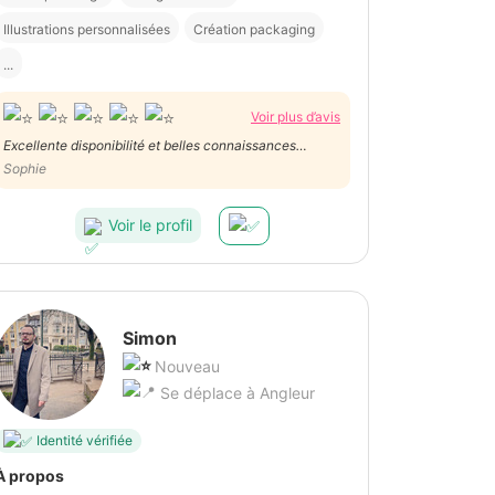
Illustrations personnalisées
Création packaging
...
Voir plus d’avis
Excellente disponibilité et belles connaissances
techniques, merci!
Sophie
Voir le profil
Simon
Nouveau
Se déplace à Angleur
Identité vérifiée
À propos