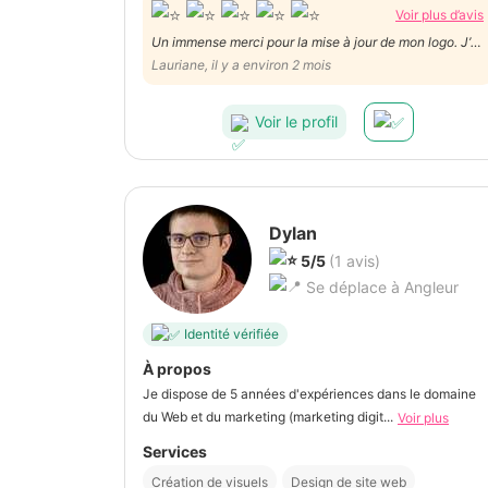
Voir plus d’avis
Un immense merci pour la mise à jour de mon logo. J’ai
adoré l’accompagnement, l’écoute et la créativité dont
Lauriane, il y a environ 2 mois
Manon a fait preuve. Le résultat est exactement ce
que j’espérais.
Voir le profil
Dylan
5/5
(1 avis)
Se déplace à Angleur
Identité vérifiée
À propos
Je dispose de 5 années d'expériences dans le domaine
du Web et du marketing (marketing digit...
Voir plus
Services
Création de visuels
Design de site web