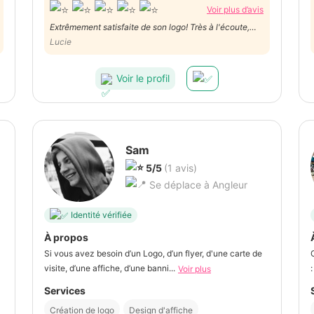
Voir plus d’avis
Extrêmement satisfaite de son logo! Très à l'écoute,
toujours de bons conseils
Lucie
Voir le profil
Sam
5/5
(1 avis)
Se déplace à Angleur
Identité vérifiée
À propos
Si vous avez besoin d’un Logo, d’un flyer, d'une carte de
visite, d’une affiche, d’une banni...
:
Voir plus
Services
Création de logo
Design d'affiche