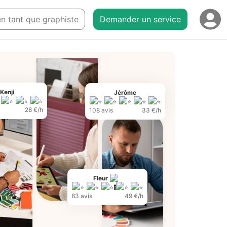
 en tant que graphiste
Demander un service
Kenji
Jérôme
28 €/h
108 avis
33 €/h
Fleur
83 avis
49 €/h