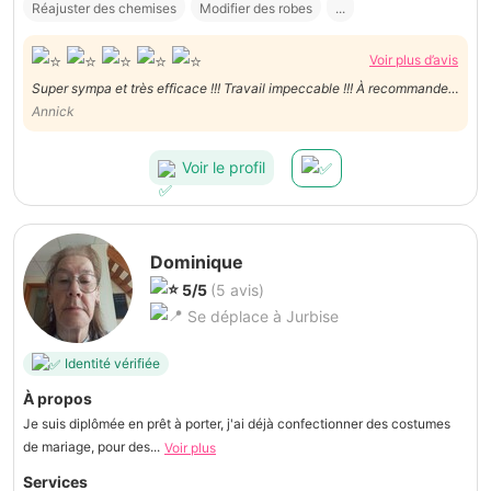
Réajuster des chemises
Modifier des robes
...
Voir plus d’avis
Super sympa et très efficace !!! Travail impeccable !!! À recommander
vivement !!! ☺️
Annick
Voir le profil
Dominique
5/5
(5 avis)
Se déplace à Jurbise
Identité vérifiée
À propos
Je suis diplômée en prêt à porter, j'ai déjà confectionner des costumes
de mariage, pour des...
Voir plus
Services