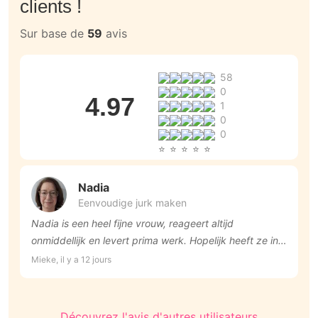
clients !
Sur base de
59
avis
58
0
4.97
1
0
0
Nadia
Eenvoudige jurk maken
Nadia is een heel fijne vrouw, reageert altijd
T
onmiddellijk en levert prima werk. Hopelijk heeft ze in
Jo
de toekomst nog tijd om voor mij nog wat te werken!
Mieke, il y a 12 jours
Veel dank Nadia!
Découvrez l'avis d'autres utilisateurs