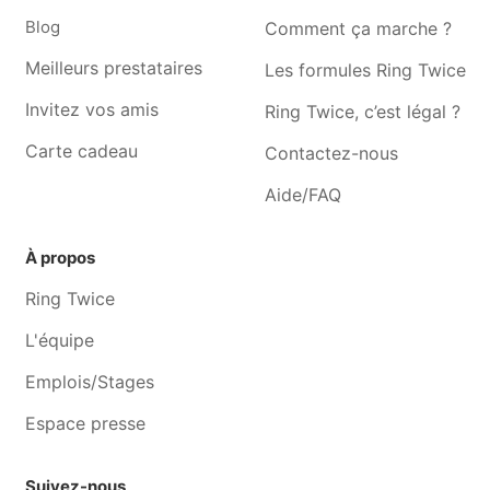
Couturière Frameries
Couturière Bernissart
Blog
Comment ça marche ?
Meilleurs prestataires
Les formules Ring Twice
Invitez vos amis
Ring Twice, c’est légal ?
Carte cadeau
Contactez-nous
Aide/FAQ
À propos
Ring Twice
L'équipe
Emplois/Stages
Espace presse
Suivez-nous