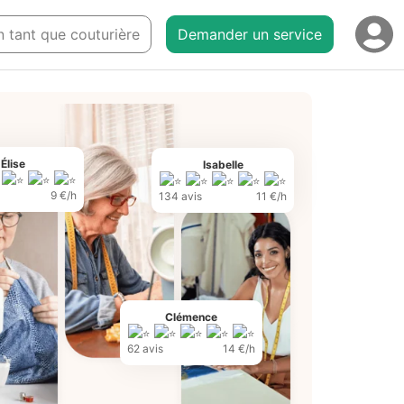
en tant que couturière
Demander un service
Élise
Isabelle
9 €/h
134 avis
11 €/h
Clémence
62 avis
14 €/h