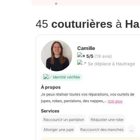
45
couturières
à
Ha
Camille
5/5
(19 avis)
Se déplace à Hautrage
Identité vérifiée
À propos
Je peux réaliser toutes vos réparations, vos ourlets de
jupes, robes, pantalons, des nappes,...
Voir plus
Services
Raccourcir un pantalon
Réajuster une robe
Allonger une jupe
Raccourcir des manches
...