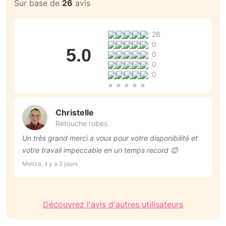
Sur base de
26
avis
26
0
5.0
0
0
0
Christelle
Retouche robes
Un très grand merci a vous pour votre disponibilité et
C
votre travail impeccable en un temps record 😊
p
s
Meliza, il y a 2 jours
Ni
T
Découvrez l'avis d'autres utilisateurs