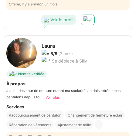
recommande vivement Noemie.
Orlane, il y a environ un mois
Voir le profil
Laura
5/5
(2 avis)
Se déplace à Silly
Identité vérifiée
À propos
J ai eu des cour de couture durant ma scolarité. Je dois rétrécir mes
pantalons depuis tou...
Voir plus
Services
Raccourcissement de pantalon
Changement de fermeture éclair
Réparation de vêtements
Ajustement de taille
...