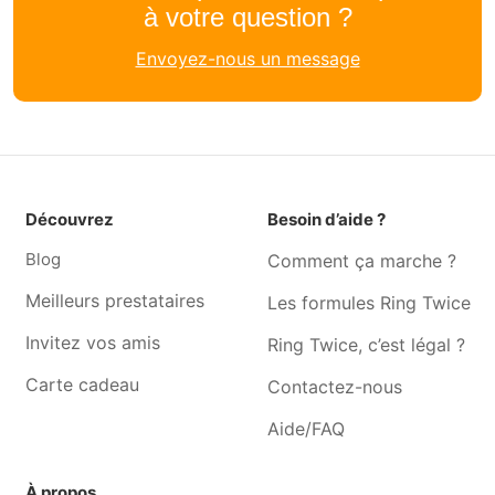
Couturière Ollignies
Couturière Petit-Enghien
à votre question ?
Couturière Rebecq-rognon
Couturière Braine-le-comte
Envoyez-nous un message
Couturière Lessines
Couturière Hennuyères
Couturière Jurbise
Couturière Ecaussinnes-
d'enghien
Couturière Tubize
Couturière Virginal-samme
Couturière Le roeulx
Couturière Nimy
Découvrez
Besoin d’aide ?
Couturière Baudour
Couturière Ghlin
Blog
Comment ça marche ?
Couturière Ittre
Couturière Saint-ghislain
Meilleurs prestataires
Les formules Ring Twice
Invitez vos amis
Ring Twice, c’est légal ?
Carte cadeau
Contactez-nous
Aide/FAQ
À propos