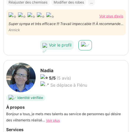
Réajuster des chemises
Modifier des robes
...
Voir plus d’avis
Super sympa et très efficace !!! Travail impeccable !!! À recommander
vivement !!! ☺️
Annick
Voir le profil
Nadia
5/5
(5 avis)
Se déplace à Flénu
Identité vérifiée
À propos
Bonjour a tous, je mets mes talents au service de personnes qui désire
des vêtements réalisé...
Voir plus
Services