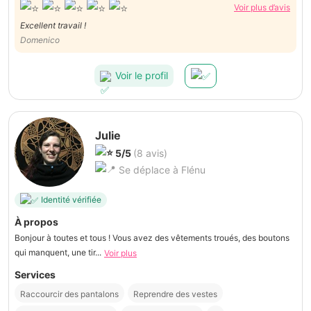
Voir plus d’avis
Excellent travail !
Domenico
Voir le profil
Julie
5/5
(8 avis)
Se déplace à Flénu
Identité vérifiée
À propos
Bonjour à toutes et tous ! Vous avez des vêtements troués, des boutons
qui manquent, une tir...
Voir plus
Services
Raccourcir des pantalons
Reprendre des vestes