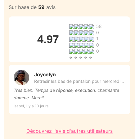
Sur base de
59
avis
58
0
4.97
1
0
0
Joycelyn
Retresir les bas de pantalon pour mercredi
29 Juillet.
Très bien. Temps de réponse, execution, charmante
N
damme. Merci!
r
Isabel, il y a 10 jours
Lo
Découvrez l'avis d'autres utilisateurs