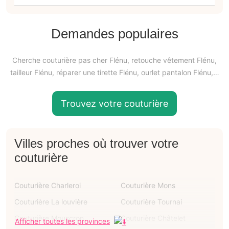
Demandes populaires
Cherche couturière pas cher Flénu, retouche vêtement Flénu,
tailleur Flénu, réparer une tirette Flénu, ourlet pantalon Flénu,…
Trouvez votre couturière
Villes proches où trouver votre
couturière
Couturière Charleroi
Couturière Mons
Couturière La louvière
Couturière Tournai
Couturière Mouscron
Couturière Châtelet
Afficher toutes les provinces