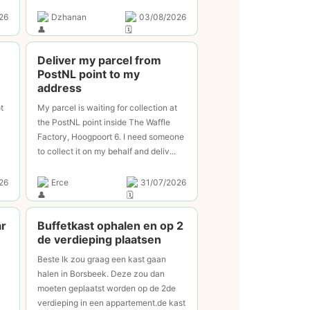
26
Dzhanan
03/08/2026
Deliver my parcel from
PostNL point to my
address
t
My parcel is waiting for collection at
the PostNL point inside The Waffle
Factory, Hoogpoort 6. I need someone
to collect it on my behalf and deliv...
26
Erce
31/07/2026
ar
Buffetkast ophalen en op 2
de verdieping plaatsen
Beste Ik zou graag een kast gaan
halen in Borsbeek. Deze zou dan
moeten geplaatst worden op de 2de
verdieping in een appartement.de kast