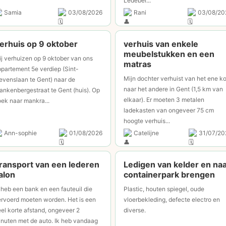
Ledeber...
Samia
03/08/2026
Rani
03/08/20
erhuis op 9 oktober
verhuis van enkele
meubelstukken en een
j verhuizen op 9 oktober van ons
matras
partement 5e verdiep (Sint-
Mijn dochter verhuist van het ene ko
evenslaan te Gent) naar de
naar het andere in Gent (1,5 km van
ankenbergestraat te Gent (huis). Op
elkaar). Er moeten 3 metalen
ek naar mankra...
ladekasten van ongeveer 75 cm
hoogte verhuis...
Ann-sophie
01/08/2026
Catelijne
31/07/20
ransport van een lederen
Ledigen van kelder en na
alon⁠
containerpark brengen
 heb een bank en een fauteuil die
Plastic, houten spiegel, oude
rvoerd moeten worden. Het is een
vloerbekleding, defecte electro en
el korte afstand, ongeveer 2
diverse.
nuten met de auto. Ik heb vandaag