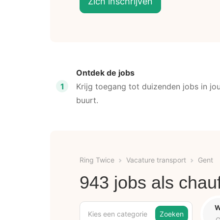
Zich inschrijven
Ontdek de jobs
1
Krijg toegang tot duizenden jobs in jo
buurt.
Ring Twice
Vacature transport
Gent
943 jobs als chau
W
Kies een categorie
Zoeken