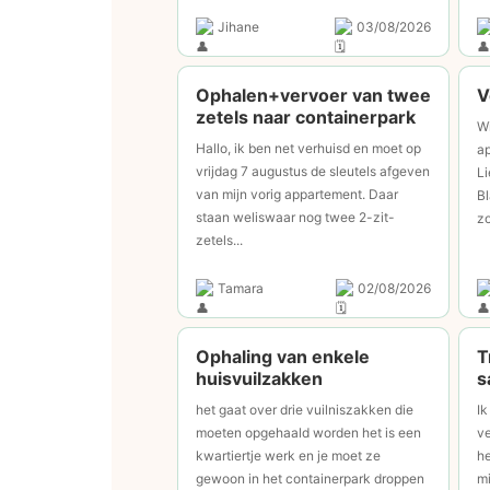
Jihane
03/08/2026
Ophalen+vervoer van twee
V
zetels naar containerpark
Wi
Hallo, ik ben net verhuisd en moet op
ap
vrijdag 7 augustus de sleutels afgeven
Li
van mijn vorig appartement. Daar
Bl
staan weliswaar nog twee 2-zit-
zo
zetels...
Tamara
02/08/2026
Ophaling van enkele
T
huisvuilzakken
s
het gaat over drie vuilniszakken die
Ik
moeten opgehaald worden het is een
ve
kwartiertje werk en je moet ze
he
gewoon in het containerpark droppen
mi