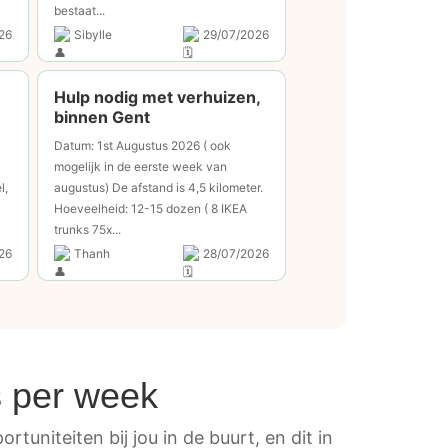
bestaat...
26
Sibylle
29/07/2026
Hulp nodig met verhuizen,
binnen Gent
Datum: 1st Augustus 2026 ( ook
mogelijk in de eerste week van
l,
augustus) De afstand is 4,5 kilometer.
Hoeveelheid: 12-15 dozen ( 8 IKEA
trunks 75x...
26
Thanh
28/07/2026
s per week
rtuniteiten bij jou in de buurt, en dit in