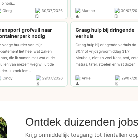
lp nodi...
Giorgi
30/07/2026
Martine
30/07/20
ransport grofvuil naar
Graag hulp bij dringende
ontainerpark nodig
verhuis
 vorige huurder van mijn
Graag hulp bij dringende verhuis do
partement liet heel wat zaken
30/7 of vrijdagvoormiddag 31/7
hter, die ik samen met wat oude
Meubels, niet zo veel Kast, bed, zete
ullen van mezelf, weg wil uit de
matras, tafel, stoelen en wat dozen
lder. Ik zoek iem...
Cindy
29/07/2026
Anke
29/07/20
Ontdek duizenden job
Krijg onmiddellijk toegang tot tientallen oppo