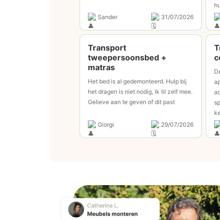
hu
Sander
31/07/2026
⁠Transport
T
tweepersoonsbed +
c
matras
De
Het bed is al gedemonteerd. Hulp bij
ap
het dragen is niet nodig, ik til zelf mee.
ac
Gelieve aan te geven of dit past
sp
ke
Giorgi
29/07/2026