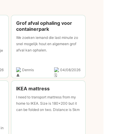
Grof afval ophaling voor
containerpark
We zoeken iemand die last minute zo
snel mogelijk hout en algemeen grof
afval kan ophalen.
je
26
Dennis
04/08/2026
IKEA mattress
I need to transport mattress from my
home to IKEA. Size is 180x200 but it
can be folded on two. Distance is 5km
 in