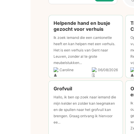
Helpende hand en busje
T
gezocht voor verhuis
C
Ik zoek iemand die een camionette
O
heeft en kan helpen met een verhuis.
vu
Het is een verhuis van Gent naar
me
Leuven, zonder al te grote
Re
meubelstukken...
vo
Caroline
06/08/2026
Grofvuil
O
e
Hallo, ik ben op zoek naar iemand die
Ik
mijn kelder en zolder kan leegmaken
ou
en de spullen naar het grofvuil kan
g
brengen. Graag ontvang ik hiervoor
w
ee...
Ze