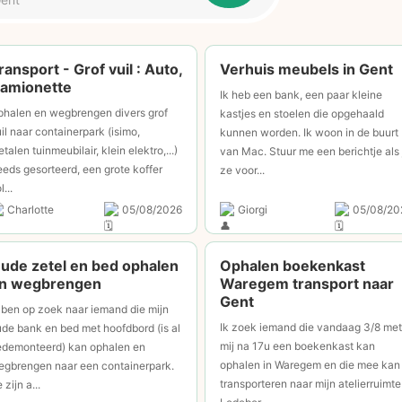
ransport - Grof vuil : Auto,
⁠Verhuis meubels in Gent
amionette
Ik heb een bank, een paar kleine
phalen en wegbrengen divers grof
kastjes en stoelen die opgehaald
il naar containerpark (isimo,
kunnen worden. Ik woon in de buurt
talen tuinmeubilair, klein elektro,...)
van Mac. Stuur me een berichtje als 
eds gesorteerd, een grote koffer
ze voor...
l...
Charlotte
05/08/2026
Giorgi
05/08/20
ude zetel en bed ophalen
Ophalen boekenkast
n wegbrengen
Waregem transport naar
Gent
 ben op zoek naar iemand die mijn
Ik zoek iemand die vandaag 3/8 met
de bank en bed met hoofdbord (is al
mij na 17u een boekenkast kan
edemonteerd) kan ophalen en
ophalen in Waregem en die mee kan
egbrengen naar een containerpark.
transporteren naar mijn atelierruimte
 zijn a...