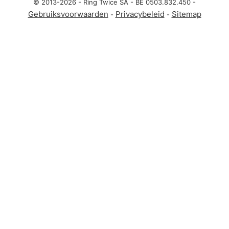
© 2013-2026 - Ring Twice SA - BE 0503.832.450 -
Gebruiksvoorwaarden
Privacybeleid
Sitemap
-
-