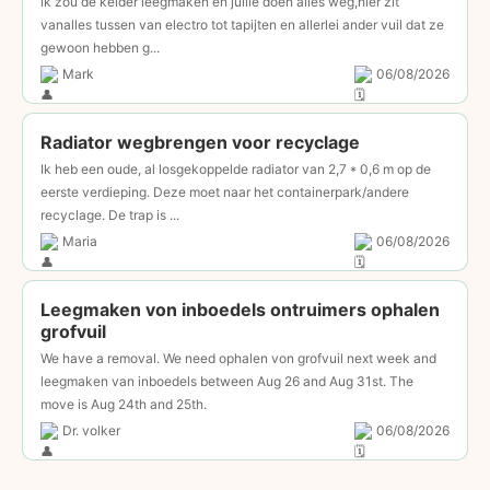
ik zou de kelder leegmaken en jullie doen alles weg,hier zit
vanalles tussen van electro tot tapijten en allerlei ander vuil dat ze
gewoon hebben g...
Mark
06/08/2026
Radiator wegbrengen voor recyclage
Ik heb een oude, al losgekoppelde radiator van 2,7 * 0,6 m op de
eerste verdieping. Deze moet naar het containerpark/andere
recyclage. De trap is ...
Maria
06/08/2026
Leegmaken von inboedels ontruimers ophalen
grofvuil
We have a removal. We need ophalen von grofvuil next week and
leegmaken van inboedels between Aug 26 and Aug 31st. The
move is Aug 24th and 25th.
Dr. volker
06/08/2026