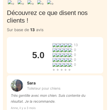
Découvrez ce que disent nos
clients !
Sur base de
13
avis
13
0
5.0
0
0
0
Sara
Toileteur pour chiens
Très gentille avec mon chien. Suis contente du
T
résultat. Je la recommande.
p
r
Anne, il y a 3 mois
An