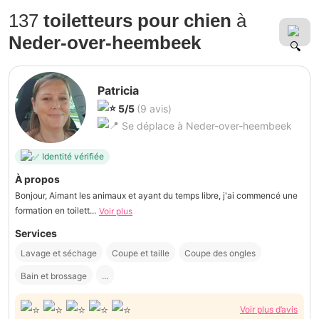
137
toiletteurs pour chien
à
Neder-over-heembeek
Patricia
5/5
(9 avis)
Se déplace à Neder-over-heembeek
Identité vérifiée
À propos
Bonjour, Aimant les animaux et ayant du temps libre, j'ai commencé une
formation en toilett...
Voir plus
Services
Lavage et séchage
Coupe et taille
Coupe des ongles
Bain et brossage
...
Voir plus d’avis