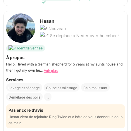
Hasan
Nouveau
Se déplace à Neder-over-heembeek
Identité vérifiée
À propos
Hello, I lived with a German shepherd for 5 years at my aunts house and
then I got my own hu...
Voir plus
Services
Lavage et séchage
Coupe et toilettage
Bain moussant
Démêlage des poils
...
Pas encore d'avis
Hasan vient de rejoindre Ring Twice et a hâte de vous donner un coup
de main.