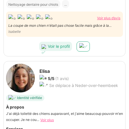
Nettoyage dentaire pour chiots
...
Voir plus d’avis
La coupe de mon chien n'était pas chose facile mais grâce à la
patience et la gentillesse de Daniel, Bouli a été bien toiletté. A
Isabelle
recommander.
Voir le profil
Elisa
5/5
(1 avis)
Se déplace à Neder-over-heembeek
Identité vérifiée
À propos
J'ai déjà toiletté des chiens auparavant, et j'aime beaucoup pouvoir m'en
occuper. Je ne cou...
Voir plus
Services