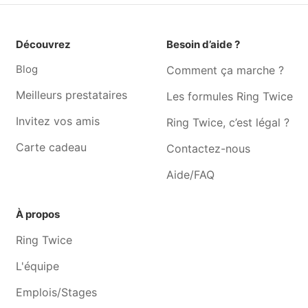
Woluwe-saint-pierre
Auderghem
Toilettage pour chien
Toilettage pour chien La
Découvrez
Besoin d’aide ?
Watermael-boitsfort
Hulpe
Blog
Comment ça marche ?
Toilettage pour chien
Toilettage pour chien
Genval
Waterloo
Meilleurs prestataires
Les formules Ring Twice
Toilettage pour chien
Toilettage pour chien Ohain
Invitez vos amis
Ring Twice, c’est légal ?
Rixensart
Carte cadeau
Contactez-nous
Toilettage pour chien
Toilettage pour chien Lasne
Braine-l'alleud
Aide/FAQ
Toilettage pour chien Wavre
Toilettage pour chien
Braine-le-château
À propos
Toilettage pour chien
Toilettage pour chien
Ring Twice
Bierges
Ophain
L'équipe
Emplois/Stages