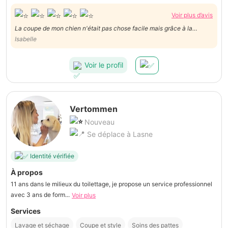
Voir plus d’avis
La coupe de mon chien n'était pas chose facile mais grâce à la
patience et la gentillesse de Daniel, Bouli a été bien toiletté. A
Isabelle
recommander.
Voir le profil
Vertommen
Nouveau
Se déplace à Lasne
Identité vérifiée
À propos
11 ans dans le milieux du toilettage, je propose un service professionnel
avec 3 ans de form...
Voir plus
Services
Lavage et séchage
Coupe et style
Soins des pattes