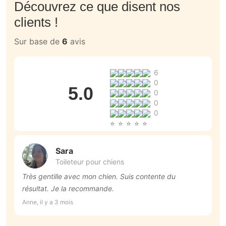
Découvrez ce que disent nos
clients !
Sur base de
6
avis
6
0
5.0
0
0
0
Sara
Toileteur pour chiens
Très gentille avec mon chien. Suis contente du
T
résultat. Je la recommande.
p
r
Anne, il y a 3 mois
An