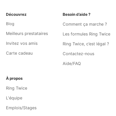
Bierges
saint-etienne
Toilettage pour chien
Toilettage pour chien
Découvrez
Besoin d’aide ?
Louvain-la-neuve
Braine-le-château
Blog
Comment ça marche ?
Toilettage pour chien
Toilettage pour chien Mont-
Watermael-boitsfort
saint-guibert
Meilleurs prestataires
Les formules Ring Twice
Toilettage pour chien Uccle
Toilettage pour chien
Invitez vos amis
Ring Twice, c’est légal ?
Auderghem
Carte cadeau
Contactez-nous
Toilettage pour chien
Toilettage pour chien Ittre
Villers-la-ville
Aide/FAQ
Toilettage pour chien
Toilettage pour chien Ixelles
Monstreux
À propos
Toilettage pour chien Rèves
Toilettage pour chien
Ring Twice
Woluwe-saint-pierre
L'équipe
Emplois/Stages