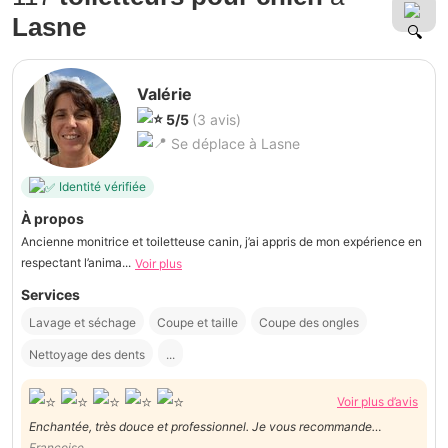
Lasne
Valérie
5/5
(3 avis)
Se déplace à Lasne
Identité vérifiée
À propos
Ancienne monitrice et toiletteuse canin, j’ai appris de mon expérience en
respectant l’anima...
Voir plus
Services
Lavage et séchage
Coupe et taille
Coupe des ongles
Nettoyage des dents
...
Voir plus d’avis
Enchantée, très douce et professionnel. Je vous recommande
recommande de tout coeur.
Françoise