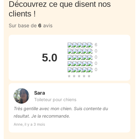
Découvrez ce que disent nos
clients !
Sur base de
6
avis
6
0
5.0
0
0
0
Sara
Toileteur pour chiens
Très gentille avec mon chien. Suis contente du
T
résultat. Je la recommande.
p
r
Anne, il y a 3 mois
An