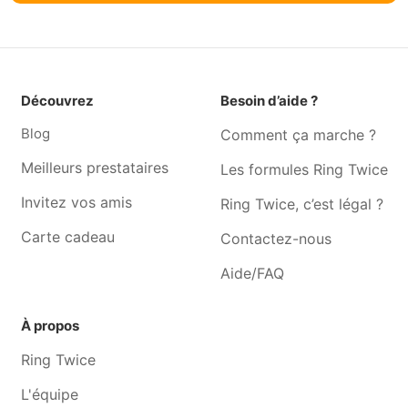
Céroux-mousty
Louvain-la-neuve
Toilettage pour chien
Toilettage pour chien Court-
Watermael-boitsfort
saint-etienne
Toilettage pour chien
Toilettage pour chien
Découvrez
Besoin d’aide ?
Auderghem
Bousval
Blog
Comment ça marche ?
Toilettage pour chien Mont-
Toilettage pour chien Uccle
saint-guibert
Meilleurs prestataires
Les formules Ring Twice
Toilettage pour chien
Toilettage pour chien
Invitez vos amis
Ring Twice, c’est légal ?
Ophain
Woluwe-saint-pierre
Carte cadeau
Contactez-nous
Toilettage pour chien Ixelles
Toilettage pour chien
Etterbeek
Aide/FAQ
Toilettage pour chien
Toilettage pour chien Forest
Woluwe-saint-lambert
À propos
Toilettage pour chien
Toilettage pour chien
Ring Twice
Bruxelles
Braine-le-château
L'équipe