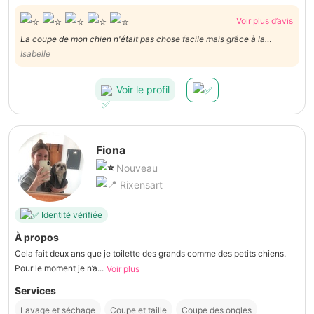
Voir plus d’avis
La coupe de mon chien n'était pas chose facile mais grâce à la
patience et la gentillesse de Daniel, Bouli a été bien toiletté. A
Isabelle
recommander.
Voir le profil
Fiona
Nouveau
Rixensart
Identité vérifiée
À propos
Cela fait deux ans que je toilette des grands comme des petits chiens.
Pour le moment je n’a...
Voir plus
Services
Lavage et séchage
Coupe et taille
Coupe des ongles