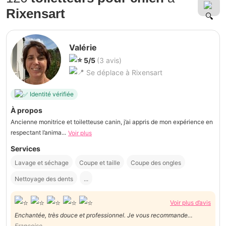
Rixensart
Valérie
5/5
(3 avis)
Se déplace à Rixensart
Identité vérifiée
À propos
Ancienne monitrice et toiletteuse canin, j’ai appris de mon expérience en
respectant l’anima...
Voir plus
Services
Lavage et séchage
Coupe et taille
Coupe des ongles
Nettoyage des dents
...
Voir plus d’avis
Enchantée, très douce et professionnel. Je vous recommande
recommande de tout coeur.
Françoise