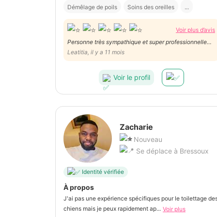
Démêlage de poils
Soins des oreilles
...
Voir plus d’avis
Personne très sympathique et super professionnelle
mon bébé est magnifique un grand merci
Leatitia, il y a 11 mois
Voir le profil
Zacharie
Nouveau
Se déplace à Bressoux
Identité vérifiée
À propos
J'ai pas une expérience spécifiques pour le toilettage de
chiens mais je peux rapidement ap...
Voir plus