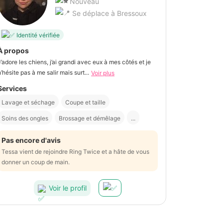
Nouveau
Se déplace à Bressoux
Identité vérifiée
À propos
J’adore les chiens, j’ai grandi avec eux à mes côtés et je
n’hésite pas à me salir mais surt...
Voir plus
Services
Lavage et séchage
Coupe et taille
Soins des ongles
Brossage et démêlage
...
Pas encore d'avis
Tessa vient de rejoindre Ring Twice et a hâte de vous
donner un coup de main.
Voir le profil