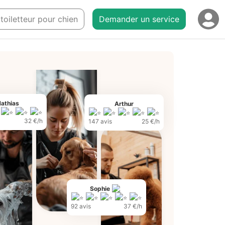
 toiletteur pour chien
Demander un service
athias
Arthur
32 €/h
147 avis
25 €/h
Sophie
92 avis
37 €/h