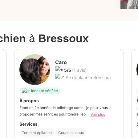
 chien
à
Bressoux
Caro
5/5
(1 avis)
Se déplace à Bressoux
Identité vérifiée
À propos
Étant en 2e année de toilettage canin , je peux vous
proposer mes services pour tondre , epi...
Voir plus
Services
Tonte et épilation
Coupe ciseaux