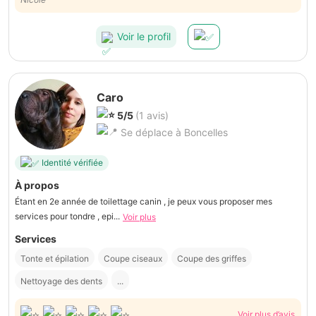
Voir le profil
Caro
5/5
(1 avis)
Se déplace à Boncelles
Identité vérifiée
À propos
Étant en 2e année de toilettage canin , je peux vous proposer mes
services pour tondre , epi...
Voir plus
Services
Tonte et épilation
Coupe ciseaux
Coupe des griffes
Nettoyage des dents
...
Voir plus d’avis