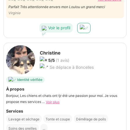
Parfait Très attentionnée envers mon Loulou un grand merci
Virginie
Voir le profil
Christine
5/5
(1 avis)
Se déplace à Boncelles
Identité vérifiée
À propos
Bonjour, Les chiens et chats ont tjr été une passion pour moi. Je vous
propose mes services ...
Voir plus
Services
Lavage et séchage
Tonte et coupe
Démêlage de poils
Soins des oreilles
...