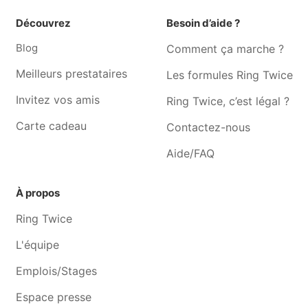
Beaufays
sous-chèvremont
Découvrez
Besoin d’aide ?
Toilettage pour chien
Toilettage pour chien
Blog
Comment ça marche ?
Grivegnee
Bressoux
Toilettage pour chien Engis
Toilettage pour chien
Meilleurs prestataires
Les formules Ring Twice
Jupille-sur-meuse
Invitez vos amis
Ring Twice, c’est légal ?
Toilettage pour chien
Toilettage pour chien
Carte cadeau
Contactez-nous
Nandrin
Beyne-heusay
Toilettage pour chien
Toilettage pour chien Fléron
Aide/FAQ
Sprimont
Toilettage pour chien Alleur
Toilettage pour chien
À propos
Hermalle-sous-huy
Ring Twice
Toilettage pour chien
Toilettage pour chien Saint-
Horion-hozémont
georges-sur-meuse
L'équipe
Emplois/Stages
Espace presse