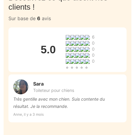
clients !
Sur base de
6
avis
6
0
5.0
0
0
0
Sara
Toileteur pour chiens
Très gentille avec mon chien. Suis contente du
T
résultat. Je la recommande.
p
r
Anne, il y a 3 mois
An