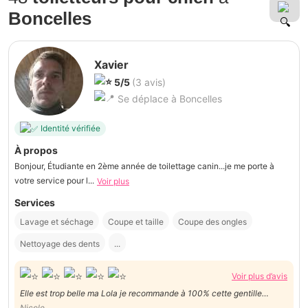
Boncelles
Xavier
5/5
(3 avis)
Se déplace à Boncelles
Identité vérifiée
À propos
Bonjour, Étudiante en 2ème année de toilettage canin...je me porte à
votre service pour l...
Voir plus
Services
Lavage et séchage
Coupe et taille
Coupe des ongles
Nettoyage des dents
...
Voir plus d’avis
Elle est trop belle ma Lola je recommande à 100% cette gentille
personne avec pleins de belles qualités Merci beaucoup !
Nicole