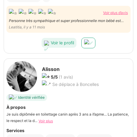
Voir plus d’avis
Personne très sympathique et super professionnelle mon bébé est
magnifique un grand merci
Leatitia, il y a 11 mois
Voir le profil
Alisson
5/5
(1 avis)
Se déplace à Boncelles
Identité vérifiée
À propos
Je suis diplômée en toilettage canin après 3 ans a ifapme... La patience,
le respect et la d...
Voir plus
Services