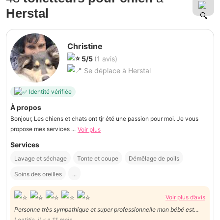
Herstal
Christine
5/5
(1 avis)
Se déplace à Herstal
Identité vérifiée
À propos
Bonjour, Les chiens et chats ont tjr été une passion pour moi. Je vous
propose mes services ...
Voir plus
Services
Lavage et séchage
Tonte et coupe
Démêlage de poils
Soins des oreilles
...
Voir plus d’avis
Personne très sympathique et super professionnelle mon bébé est
magnifique un grand merci
Leatitia, il y a 11 mois