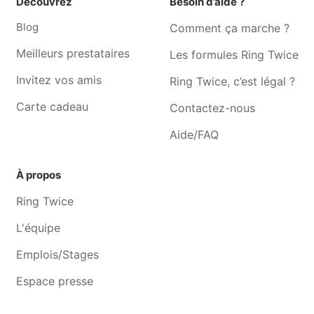
Découvrez
Besoin d’aide ?
Toilettage pour chien
Toilettage pour chien
Blog
Comment ça marche ?
Chênee
Angleur
Toilettage pour chien Fléron
Toilettage pour chien Vaux-
Meilleurs prestataires
Les formules Ring Twice
sous-chèvremont
Invitez vos amis
Ring Twice, c’est légal ?
Toilettage pour chien
Toilettage pour chien
Carte cadeau
Contactez-nous
Embourg
Soumagne
Toilettage pour chien
Toilettage pour chien
Aide/FAQ
Bassenge
Jemeppe-sur-meuse
Toilettage pour chien
Toilettage pour chien Awans
À propos
Hognoul
Ring Twice
Toilettage pour chien
Toilettage pour chien
Dalhem
Beaufays
L'équipe
Emplois/Stages
Espace presse