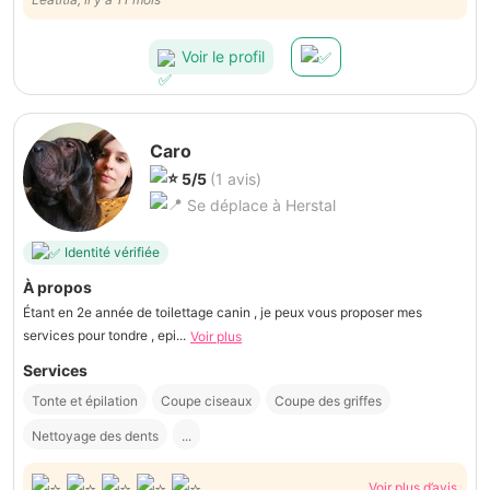
Voir le profil
Caro
5/5
(1 avis)
Se déplace à Herstal
Identité vérifiée
À propos
Étant en 2e année de toilettage canin , je peux vous proposer mes
services pour tondre , epi...
Voir plus
Services
Tonte et épilation
Coupe ciseaux
Coupe des griffes
Nettoyage des dents
...
Voir plus d’avis