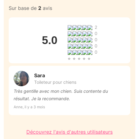
Sur base de
2
avis
2
0
5.0
0
0
0
Sara
Toileteur pour chiens
Très gentille avec mon chien. Suis contente du
T
résultat. Je la recommande.
p
r
Anne, il y a 3 mois
An
Découvrez l'avis d'autres utilisateurs