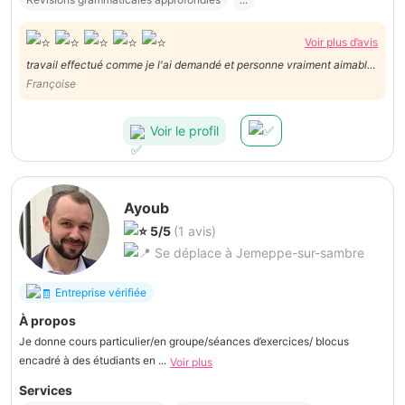
Voir plus d’avis
travail effectué comme je l'ai demandé et personne vraiment aimable .
A recommander
Françoise
Voir le profil
Ayoub
5/5
(1 avis)
Se déplace à Jemeppe-sur-sambre
Entreprise vérifiée
À propos
Je donne cours particulier/en groupe/séances d’exercices/ blocus
encadré à des étudiants en ...
Voir plus
Services