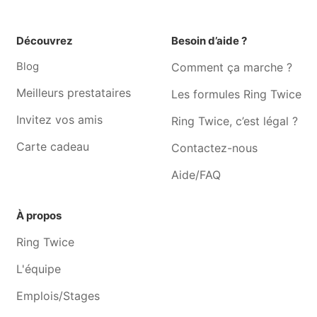
Professeur particulier
Professeur particulier Lesve
Belgrade
Découvrez
Besoin d’aide ?
Professeur particulier
Professeur particulier
Blog
Comment ça marche ?
Châtelineau
Châtelet
Meilleurs prestataires
Les formules Ring Twice
Professeur particulier Bois-
Professeur particulier
de-villers
Jambes
Invitez vos amis
Ring Twice, c’est légal ?
Professeur particulier
Professeur particulier
Carte cadeau
Contactez-nous
Wépion
Ransart
Aide/FAQ
Professeur particulier Mellet
Professeur particulier
Profondeville
À propos
Professeur particulier Gilly
Professeur particulier
Villers-la-ville
Ring Twice
L'équipe
Emplois/Stages