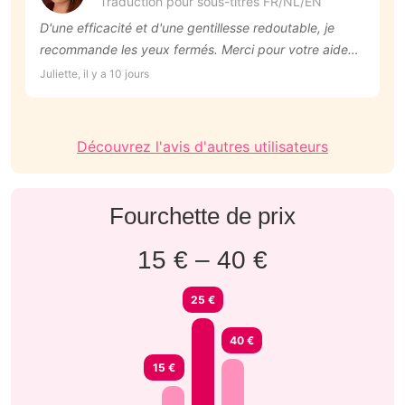
Traduction pour sous-titres FR/NL/EN
D'une efficacité et d'une gentillesse redoutable, je
P
recommande les yeux fermés. Merci pour votre aide
Is
précieuse 🙏
Juliette, il y a 10 jours
Découvrez l'avis d'autres utilisateurs
Fourchette de prix
15 € – 40 €
25 €
40 €
15 €