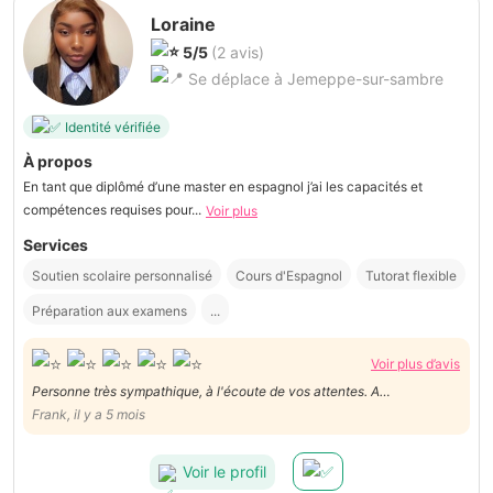
Loraine
5/5
(2 avis)
Se déplace à Jemeppe-sur-sambre
Identité vérifiée
À propos
En tant que diplômé d’une master en espagnol j’ai les capacités et
compétences requises pour...
Voir plus
Services
Soutien scolaire personnalisé
Cours d'Espagnol
Tutorat flexible
Préparation aux examens
...
Voir plus d’avis
Personne très sympathique, à l'écoute de vos attentes. A
recommander sans soucis.
Frank, il y a 5 mois
Voir le profil