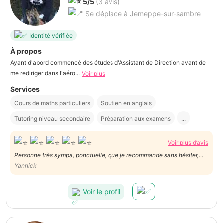
5/5
(3 avis)
Se déplace à Jemeppe-sur-sambre
Identité vérifiée
À propos
Ayant d'abord commencé des études d'Assistant de Direction avant de
me rediriger dans l'aéro...
Voir plus
Services
Cours de maths particuliers
Soutien en anglais
Tutoring niveau secondaire
Préparation aux examens
...
Voir plus d’avis
Personne très sympa, ponctuelle, que je recommande sans hésiter,
mon fils est très content des explications données.
Yannick
Voir le profil