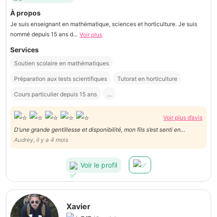
À propos
Je suis enseignant en mathématique, sciences et horticulture. Je suis
nommé depuis 15 ans d...
Voir plus
Services
Soutien scolaire en mathématiques
Préparation aux tests scientifiques
Tutorat en horticulture
Cours particulier depuis 15 ans
...
Voir plus d’avis
D’une grande gentillesse et disponibilité, mon fils s’est senti en
confiance et a bien mieux compris sa matière.mille mercis.
Audrey, il y a 4 mois
Voir le profil
Xavier