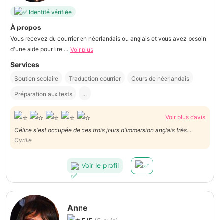
Identité vérifiée
À propos
Vous recevez du courrier en néerlandais ou anglais et vous avez besoin
d'une aide pour lire ...
Voir plus
Services
Soutien scolaire
Traduction courrier
Cours de néerlandais
Préparation aux tests
...
Voir plus d’avis
Céline s'est occupée de ces trois jours d'immersion anglais très
consciencieusement et les enfants l'ont beaucoup apprécié. Elle a été
Cyrille
à l'écoute, flexible et au final cette expérience s'est averée tout à fait
positive. Un grand merci !!
Voir le profil
Anne