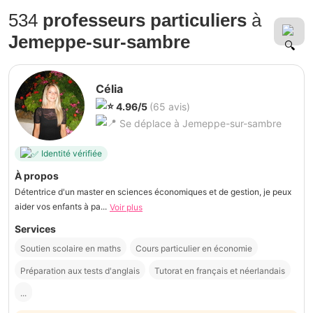
534
professeurs particuliers
à
Jemeppe-sur-sambre
Célia
4.96/5
(65 avis)
Se déplace à Jemeppe-sur-sambre
Identité vérifiée
À propos
Détentrice d'un master en sciences économiques et de gestion, je peux
aider vos enfants à pa...
Voir plus
Services
Soutien scolaire en maths
Cours particulier en économie
Préparation aux tests d'anglais
Tutorat en français et néerlandais
...