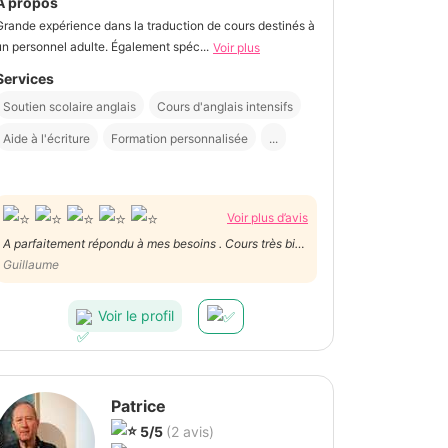
À propos
Grande expérience dans la traduction de cours destinés à
un personnel adulte. Également spéc...
Voir plus
Services
Soutien scolaire anglais
Cours d'anglais intensifs
Aide à l'écriture
Formation personnalisée
...
Voir plus d’avis
A parfaitement répondu à mes besoins . Cours très bien
préparés et adaptés à mes souhaits. Personne très
Guillaume
sympathique et agréable .
Voir le profil
Patrice
5/5
(2 avis)