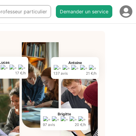
professeur particulier
Demander un service
Lucas
Antoine
17 €/h
137 avis
21 €/h
Brigitte
97 avis
20 €/h