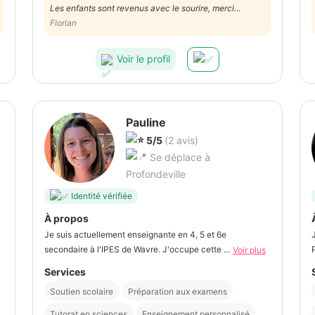
Les enfants sont revenus avec le sourire, merci
Florence :)
Florian
Voir le profil
Pauline
5/5
(2 avis)
Se déplace à
Profondeville
Identité vérifiée
À propos
Je suis actuellement enseignante en 4, 5 et 6e
secondaire à l'IPES de Wavre. J'occupe cette ...
Voir plus
Services
Soutien scolaire
Préparation aux examens
Tutorat en sciences
Enseignement personnalisé