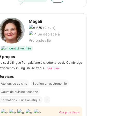
Magali
5/5
(2 avis)
Se déplace à
Profondeville
Identité vérifiée
À propos
Je susi bilingue français/anglais, détentrice du Cambridge
Proficiency in English. Je tradui...
Voir plus
Services
Ateliers de cuisine
Soutien en gastronomie
Cours de cuisine italienne
Formation cuisine asiatique
...
Voir plus d’avis