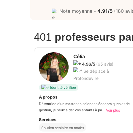
Note moyenne -
4.91/5
(180 avi
401
professeurs par
Célia
4.96/5
(65 avis)
Se déplace à
Profondeville
Identité vérifiée
À propos
Détentrice d'un master en sciences économiques et de
gestion, je peux aider vos enfants à pa...
Voir plus
Services
Soutien scolaire en maths