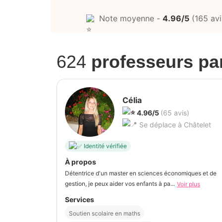
Note moyenne -
4.96/5
(165 avi
624
professeurs par
Célia
4.96/5
(65 avis)
Se déplace à Châtelet
Identité vérifiée
À propos
Détentrice d'un master en sciences économiques et de
gestion, je peux aider vos enfants à pa...
Voir plus
Services
Soutien scolaire en maths