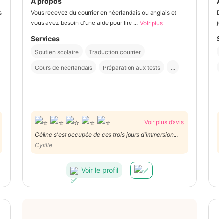
À propos
s
Vous recevez du courrier en néerlandais ou anglais et
vous avez besoin d'une aide pour lire ...
Voir plus
Services
Soutien scolaire
Traduction courrier
Cours de néerlandais
Préparation aux tests
...
Voir plus d’avis
Céline s'est occupée de ces trois jours d'immersion
anglais très consciencieusement et les enfants l'ont
Cyrille
beaucoup apprécié. Elle a été à l'écoute, flexible et au
final cette expérience s'est averée tout à fait positive.
Voir le profil
Un grand merci !!