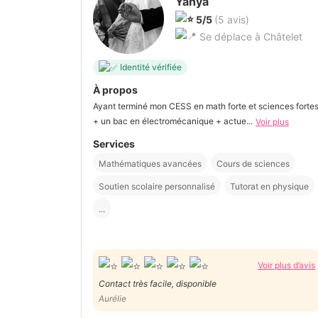
Yahya
5/5
(5 avis)
Se déplace à Châtelet
Identité vérifiée
À propos
Ayant terminé mon CESS en math forte et sciences forte
+ un bac en électromécanique + actue...
Voir plus
Services
Mathématiques avancées
Cours de sciences
Soutien scolaire personnalisé
Tutorat en physique
...
Voir plus d’avis
Contact très facile, disponible
Aurélie