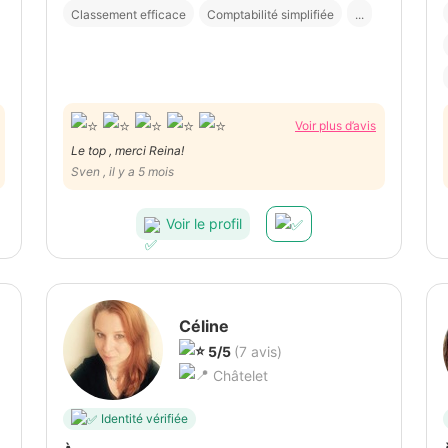
Classement efficace
Comptabilité simplifiée
...
Voir plus d’avis
Le top , merci Reina!
Sven , il y a 5 mois
Voir le profil
Céline
5/5
(7 avis)
Châtelet
Identité vérifiée