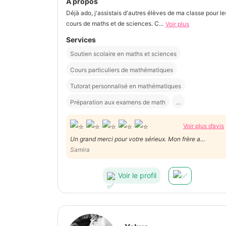
À propos
Déjà ado, j'assistais d'autres élèves de ma classe pour le
cours de maths et de sciences. C...
Voir plus
Services
Soutien scolaire en maths et sciences
Cours particuliers de mathématiques
Tutorat personnalisé en mathématiques
Préparation aux examens de math
...
Voir plus d’avis
Un grand merci pour votre sérieux. Mon frère a
vraiment aimé votre prestation et votre personnalité. A
Samira
recommandé absolument ...
Voir le profil