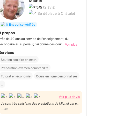
Michel
5/5
(2 avis)
Se déplace à Châtelet
Entreprise vérifiée
À propos
Près de 40 ans au service de l'enseignement, du
secondaire au supérieur, j'ai donné des cour...
Voir plus
Services
Soutien scolaire en math
Préparation examen comptabilité
Tutorat en économie
Cours en ligne personnalisés
...
Voir plus d’avis
Je suis très satisfaite des prestations de Michel car en
plus d’être ponctuel, il s’est intéressé et s’est impliqué
Julie
dans la réussite de mon fils. Mon fils et moi même