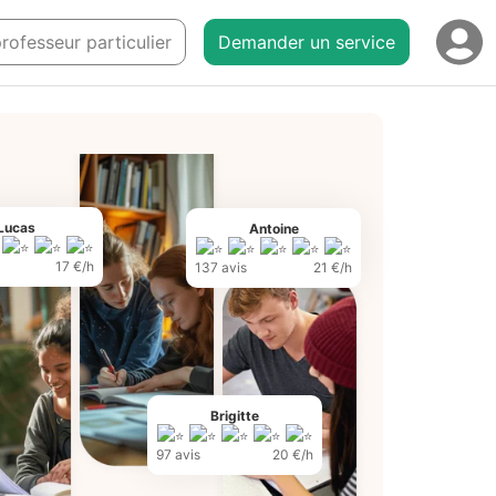
professeur particulier
Demander un service
Lucas
Antoine
17 €/h
137 avis
21 €/h
Brigitte
97 avis
20 €/h