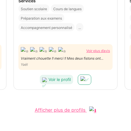
Services
Soutien scolaire
Cours de langues
Préparation aux examens
Accompagnement personnalisé
...
Voir plus d’avis
Vraiment chouette !! merci !! Mes deux fistons ont
beaucoup apprécié ...
Yaël
Voir le profil
Afficher plus de profils