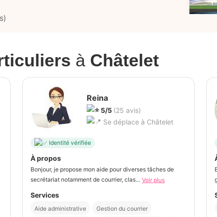
s)
ticuliers
à
Châtelet
Reina
5/5
(25 avis)
Se déplace à Châtelet
Identité vérifiée
À propos
Bonjour, je propose mon aide pour diverses tâches de
secrétariat notamment de courrier, clas...
Voir plus
Services
Aide administrative
Gestion du courrier