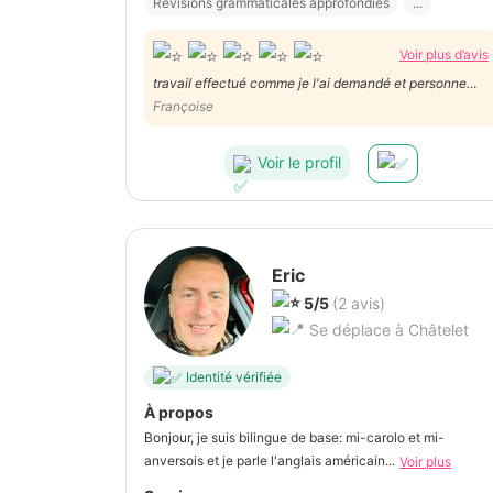
Révisions grammaticales approfondies
...
Voir plus d’avis
travail effectué comme je l'ai demandé et personne
vraiment aimable . A recommander
Françoise
Voir le profil
Eric
5/5
(2 avis)
Se déplace à Châtelet
Identité vérifiée
À propos
Bonjour, je suis bilingue de base: mi-carolo et mi-
anversois et je parle l'anglais américain...
Voir plus