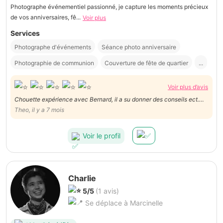
Photographe événementiel passionné, je capture les moments précieux
de vos anniversaires, fê...
Voir plus
Services
Photographe d'événements
Séance photo anniversaire
Photographie de communion
Couverture de fête de quartier
...
Voir plus d’avis
Chouette expérience avec Bernard, il a su donner des conseils ect.
Très gentil et professionnel ! Je recommande
Theo, il y a 7 mois
Voir le profil
Charlie
5/5
(1 avis)
Se déplace à Marcinelle