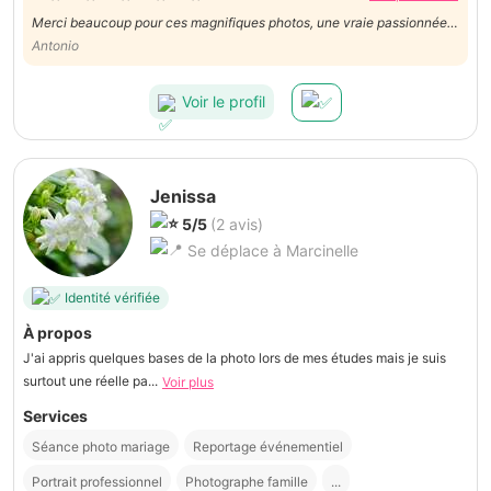
Merci beaucoup pour ces magnifiques photos, une vraie passionnée
qui sait capturer les émotions et sublimer chaque instant comme une
Antonio
professionnelle, et un excellent rapport qualité/prix. Je recommande
sans hésitation.
Voir le profil
Jenissa
5/5
(2 avis)
Se déplace à Marcinelle
Identité vérifiée
À propos
J'ai appris quelques bases de la photo lors de mes études mais je suis
surtout une réelle pa...
Voir plus
Services
Séance photo mariage
Reportage événementiel
Portrait professionnel
Photographe famille
...