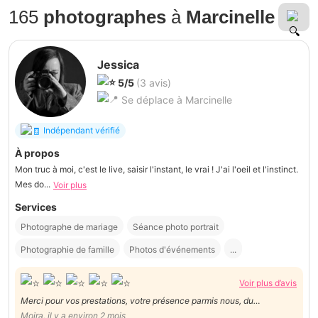
165
photographes
à
Marcinelle
Jessica
5/5
(3 avis)
Se déplace à Marcinelle
Indépendant vérifié
À propos
Mon truc à moi, c'est le live, saisir l'instant, le vrai ! J'ai l'oeil et l'instinct.
Mes do...
Voir plus
Services
Photographe de mariage
Séance photo portrait
Photographie de famille
Photos d'événements
...
Voir plus d’avis
Merci pour vos prestations, votre présence parmis nous, du
maquillage au photos dans la communes de fosses. Dans votre
Moira, il y a environ 2 mois