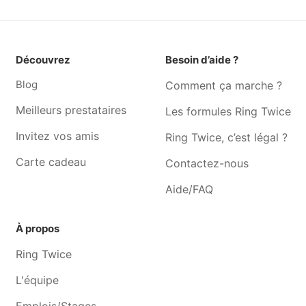
Photographe Jumet
Photographe Goutroux
Photographe Roux
Photographe Châtelineau
Photographe Leernes
Photographe Ransart
Découvrez
Besoin d’aide ?
Photographe Gosselies
Photographe Fontaine-
Blog
Comment ça marche ?
l'evêque
Photographe Souvret
Photographe Nalinnes
Meilleurs prestataires
Les formules Ring Twice
Photographe Gerpinnes
Photographe Farciennes
Invitez vos amis
Ring Twice, c’est légal ?
Carte cadeau
Contactez-nous
Aide/FAQ
À propos
Ring Twice
L'équipe