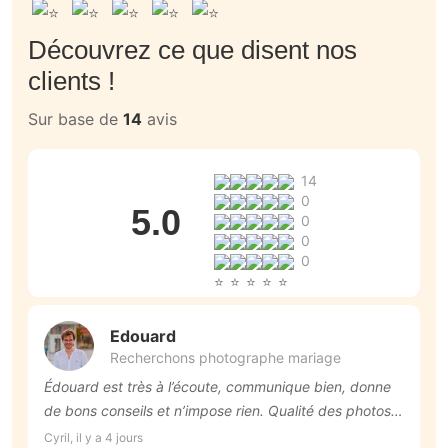
Découvrez ce que disent nos
clients !
Sur base de
14
avis
14
0
5.0
0
0
0
Edouard
Recherchons photographe mariage
Édouard est très à l’écoute, communique bien, donne
D
de bons conseils et n’impose rien. Qualité des photos
c
top et correspond à nos attentes ! Post traitement très
r
Cyril, il y a 4 jours
Su