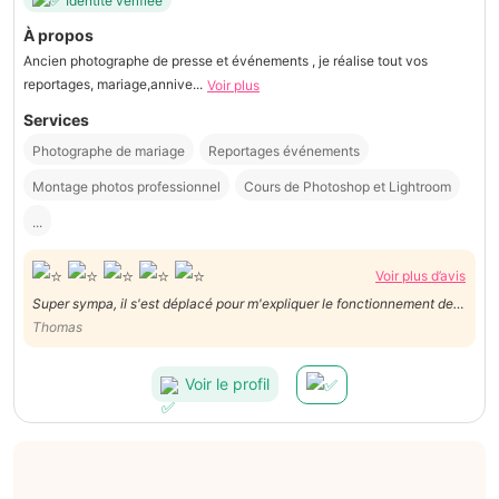
Identité vérifiée
À propos
Ancien photographe de presse et événements , je réalise tout vos
reportages, mariage,annive...
Voir plus
Services
Photographe de mariage
Reportages événements
Montage photos professionnel
Cours de Photoshop et Lightroom
...
Voir plus d’avis
Super sympa, il s'est déplacé pour m'expliquer le fonctionnement de
mon appareil. A l'écoute et disponible. Très bon service, à
Thomas
recommander vivement.
Voir le profil