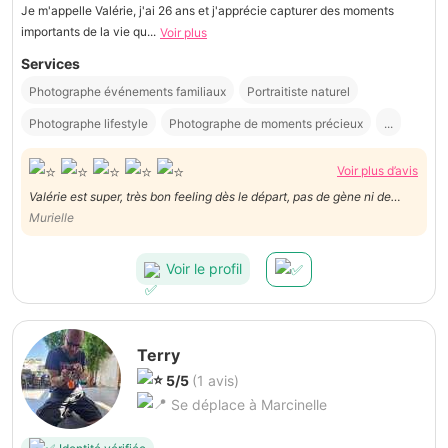
Je m'appelle Valérie, j'ai 26 ans et j'apprécie capturer des moments
importants de la vie qu...
Voir plus
Services
Photographe événements familiaux
Portraitiste naturel
Photographe lifestyle
Photographe de moments précieux
...
Voir plus d’avis
Valérie est super, très bon feeling dès le départ, pas de gène ni de
timidité, elle fait de très belles photos dont j'ai pu voir un aperçu, j'ai
Murielle
hâte de voir les autres , timide de nature, j'ai osé le maillot de bain!!! Le
prix super correct.
Voir le profil
Terry
5/5
(1 avis)
Se déplace à Marcinelle