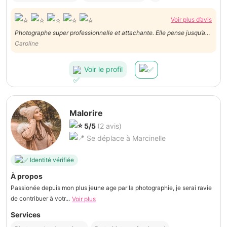
Voir plus d’avis
Photographe super professionnelle et attachante. Elle pense jusqu’au
petit détail. Nous n’hésiterons pas à faire de nouveau appel à ses
Caroline
services!
Voir le profil
Malorire
5/5
(2 avis)
Se déplace à Marcinelle
Identité vérifiée
À propos
Passionée depuis mon plus jeune age par la photographie, je serai ravie
de contribuer à votr...
Voir plus
Services