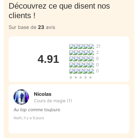
Découvrez ce que disent nos
clients !
Sur base de
23
avis
21
2
4.91
0
0
0
Nicolas
Cours de magie (1)
Au top comme toujours
T
Nath, il y a 9 jours
Na