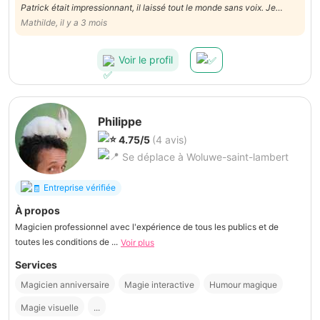
Patrick était impressionnant, il laissé tout le monde sans voix. Je
recommande à 100%. De plus, il a personnalisé un tour
Mathilde, il y a 3 mois
spécifiquement pour la vedette de la soirée, elle a adoré. Merci
Patrick
Voir le profil
Philippe
4.75/5
(4 avis)
Se déplace à Woluwe-saint-lambert
Entreprise vérifiée
À propos
Magicien professionnel avec l'expérience de tous les publics et de
toutes les conditions de ...
Voir plus
Services
Magicien anniversaire
Magie interactive
Humour magique
Magie visuelle
...