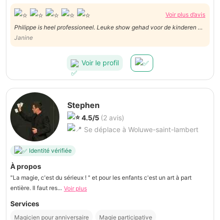
Voir plus d’avis
Philippe is heel professioneel. Leuke show gehad voor de kinderen en
ook voor de volwassenen.
Janine
Voir le profil
Stephen
4.5/5
(2 avis)
Se déplace à Woluwe-saint-lambert
Identité vérifiée
À propos
"La magie, c'est du sérieux ! " et pour les enfants c'est un art à part
entière. Il faut res...
Voir plus
Services
Magicien pour anniversaire
Magie participative