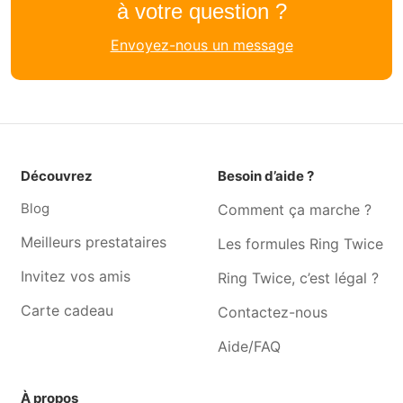
à votre question ?
boitsfort
Envoyez-nous un message
Magicien Neder-over-
Magicien Laeken
heembeek
Magicien Koekelberg
Magicien Ganshoren
Magicien Berchem-sainte-
Magicien La Hulpe
agathe
Magicien Genval
Magicien Rixensart
Découvrez
Besoin d’aide ?
Magicien Waterloo
Magicien Ohain
Blog
Comment ça marche ?
Magicien Lasne
Magicien Braine-l'alleud
Meilleurs prestataires
Les formules Ring Twice
Invitez vos amis
Ring Twice, c’est légal ?
Carte cadeau
Contactez-nous
Aide/FAQ
À propos