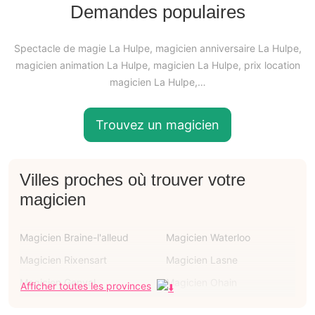
Demandes populaires
Spectacle de magie La Hulpe, magicien anniversaire La Hulpe,
magicien animation La Hulpe, magicien La Hulpe, prix location
magicien La Hulpe,…
Trouvez un magicien
Villes proches où trouver votre
magicien
Magicien Braine-l'alleud
Magicien Waterloo
Magicien Rixensart
Magicien Lasne
Magicien Genval
Magicien Ohain
Afficher toutes les provinces
Magicien Watermael-
Magicien Auderghem