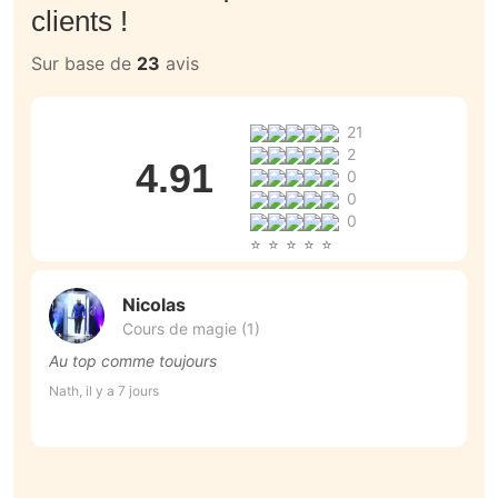
clients !
Sur base de
23
avis
21
2
4.91
0
0
0
Nicolas
Cours de magie (1)
Au top comme toujours
T
Nath, il y a 7 jours
Na