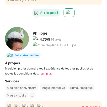
recommande à 100%. De plus, il a personnalisé un tour
Mathilde, il y a 3 mois
spécifiquement pour la vedette de la soirée, elle a adoré. Merci
Patrick
Voir le profil
Philippe
4.75/5
(4 avis)
Se déplace à La Hulpe
Entreprise vérifiée
À propos
Magicien professionnel avec l'expérience de tous les publics et de
toutes les conditions de ...
Voir plus
Services
Magicien anniversaire
Magie interactive
Humour magique
Magie visuelle
...
Voir plus d’avis