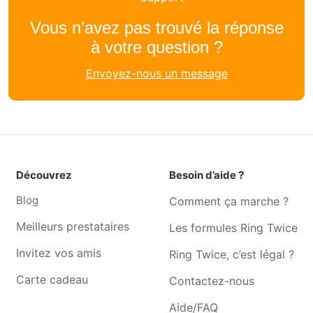
Magicien Koekelberg
Magicien Evere
Vous n’avez pas trouvé la réponse
Magicien Laeken
Magicien Ganshoren
à votre question ?
Magicien Berchem-sainte-
Magicien Woluwe-saint-
Envoyez-nous un message
agathe
pierre
Magicien Auderghem
Magicien Neder-over-
heembeek
Magicien Watermael-
Magicien La Hulpe
boitsfort
Magicien Waterloo
Magicien Genval
Découvrez
Besoin d’aide ?
Magicien Rixensart
Magicien Ohain
Blog
Comment ça marche ?
Magicien Braine-l'alleud
Magicien Lasne
Meilleurs prestataires
Les formules Ring Twice
Invitez vos amis
Ring Twice, c’est légal ?
Carte cadeau
Contactez-nous
Aide/FAQ