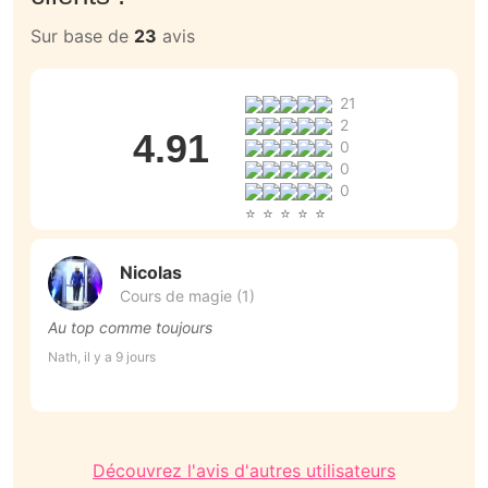
Sur base de
23
avis
21
2
4.91
0
0
0
Nicolas
Cours de magie (1)
Au top comme toujours
T
Nath, il y a 9 jours
Na
Découvrez l'avis d'autres utilisateurs