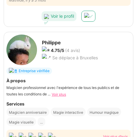
recommande à 100%. De plus, il a personnalisé un tour
Mathilde, il y a 3 mois
spécifiquement pour la vedette de la soirée, elle a adoré. Merci
Patrick
Voir le profil
Philippe
4.75/5
(4 avis)
Se déplace à Bruxelles
Entreprise vérifiée
À propos
Magicien professionnel avec l'expérience de tous les publics et de
toutes les conditions de ...
Voir plus
Services
Magicien anniversaire
Magie interactive
Humour magique
Magie visuelle
...
Voir plus d’avis