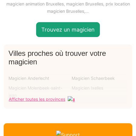
magicien animation Bruxelles, magicien Bruxelles, prix location
magicien Bruxelles,…
Trouvez un magicien
Villes proches où trouver votre
magicien
Magicien Anderlecht
Magicien Schaerbeek
Magicien Molenbeek-saint-
Magicien Ixelles
jean
Afficher toutes les provinces
Magicien Uccle
Magicien Woluwe-saint-
lambert
Magicien Forest
Magicien Jette
Magicien Etterbeek
Magicien Saint-gilles