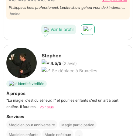
Philippe is heel professioneel. Leuke show gehad voor de kinderen en
ook voor de volwassenen.
Janine
Voir le profil
Stephen
4.5/5
(2 avis)
Se déplace à Bruxelles
Identité vérifiée
À propos
"La magie, c'est du sérieux ! " et pour les enfants c'est un art à part
entière. Il faut res...
Voir plus
Services
Magicien pour anniversaire
Magie participative
Magicien enfants
Magie poétique
...