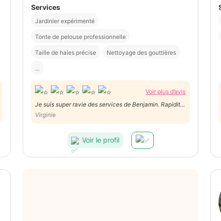
Services
Jardinier expérimenté
Tonte de pelouse professionnelle
Taille de haies précise
Nettoyage des gouttières
...
Voir plus d’avis
Je suis super ravie des services de Benjamin. Rapidité
de réaction, poncutalité, suivi et prestation
Virginie
impeccables. Tout s'est passé exactement comme
prévu. Il a même affronté le froid et la neige, chapeau!
Voir le profil
Je le recommande les yeux fermés.