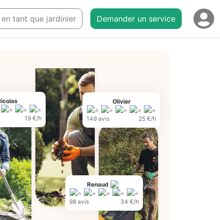
e en tant que jardinier
Demander un service
icolas
Olivier
19 €/h
149 avis
25 €/h
Renaud
98 avis
34 €/h