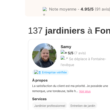
Note moyenne -
4.95/5
(91 avis
137
jardiniers
à
Fon
Samy
5/5
(7 avis)
Se déplace à Fontaine-
l'evêque
Entreprise vérifiée
À propos
La satisfaction du client est ma priorité. Je possède une
remorque, une tondeuse, taille h...
Voir plus
Services
Jardinier professionnel
Entretien de jardin