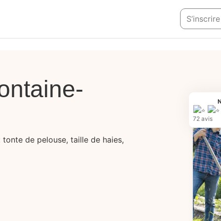
S’inscrir
Fontaine-
N
72 avis
tonte de pelouse, taille de haies,