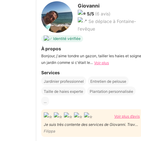
Giovanni
5/5
(6 avis)
Se déplace à Fontaine-
l'evêque
Identité vérifiée
À propos
Bonjour, j'aime tondre un gazon, tailler les haies et soigne
un jardin comme si c'était le...
Voir plus
Services
Jardinier professionnel
Entretien de pelouse
Taille de haies experte
Plantation personnalisée
...
Voir plus d’avis
Je suis très contente des services de Giovanni. Travail
efficace, minutieux . Merci
Filippa