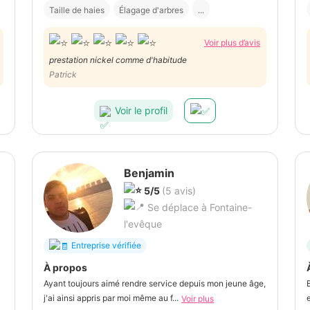
Taille de haies
Élagage d'arbres
...
Voir plus d’avis
prestation nickel comme d'habitude
Patrick
Voir le profil
Benjamin
5/5
(5 avis)
Se déplace à Fontaine-
l'evêque
Entreprise vérifiée
À propos
Ayant toujours aimé rendre service depuis mon jeune âge,
j'ai ainsi appris par moi même au f...
e
Voir plus