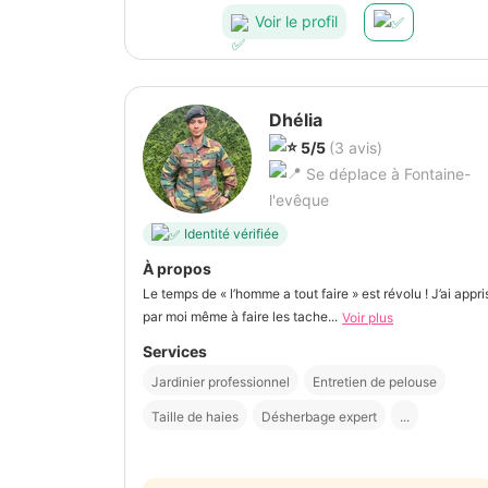
Voir le profil
Dhélia
5/5
(3 avis)
Se déplace à Fontaine-
l'evêque
Identité vérifiée
À propos
Le temps de « l’homme a tout faire » est révolu ! J’ai appri
par moi même à faire les tache...
Voir plus
Services
Jardinier professionnel
Entretien de pelouse
Taille de haies
Désherbage expert
...