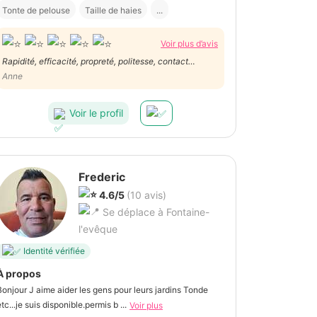
Tonte de pelouse
Taille de haies
...
Voir plus d’avis
Rapidité, efficacité, propreté, politesse, contact
agréable: Tout parfait !
Anne
Voir le profil
Frederic
4.6/5
(10 avis)
Se déplace à Fontaine-
l'evêque
Identité vérifiée
À propos
Bonjour J aime aider les gens pour leurs jardins Tonde
tc...je suis disponible.permis b ...
Voir plus