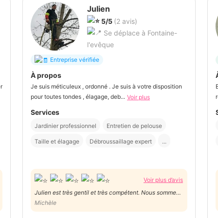
Julien
5/5
(2 avis)
Se déplace à Fontaine-
l'evêque
Entreprise vérifiée
À propos
r
Je suis méticuleux , ordonné . Je suis à votre disposition
pour toutes tondes , élagage, deb...
Voir plus
Services
Jardinier professionnel
Entretien de pelouse
Taille et élagage
Débroussaillage expert
...
Voir plus d’avis
Julien est très gentil et très compétent. Nous sommes
ravis de son travail.
Michèle