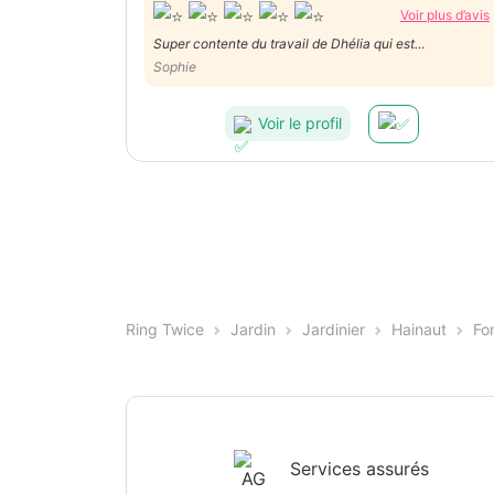
Voir plus d’avis
Super contente du travail de Dhélia qui est
professionnelle et efficace. Je vous recommande
Sophie
Dhélia à 200%!
Voir le profil
Ring Twice
Jardin
Jardinier
Hainaut
Fo
Services assurés