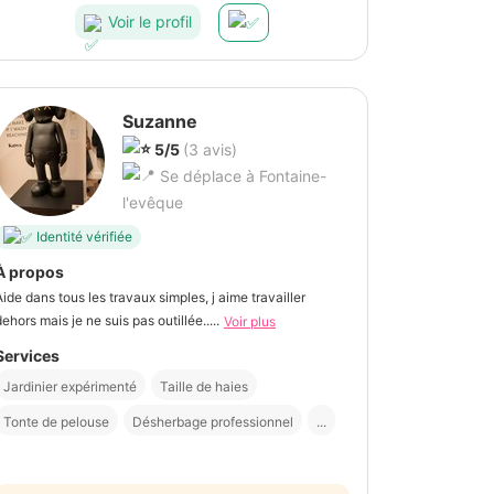
Voir le profil
Suzanne
5/5
(3 avis)
Se déplace à Fontaine-
l'evêque
Identité vérifiée
À propos
Aide dans tous les travaux simples, j aime travailler
dehors mais je ne suis pas outillée.....
Voir plus
Services
Jardinier expérimenté
Taille de haies
Tonte de pelouse
Désherbage professionnel
...