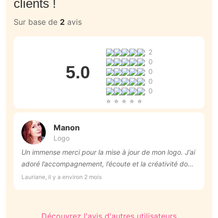
clients !
Sur base de
2
avis
2
0
5.0
0
0
0
Manon
Logo
Un immense merci pour la mise à jour de mon logo. J’ai
T
adoré l’accompagnement, l’écoute et la créativité dont
Ro
Manon a fait preuve. Le résultat est exactement ce
Lauriane, il y a environ 2 mois
que j’espérais.
Découvrez l'avis d'autres utilisateurs