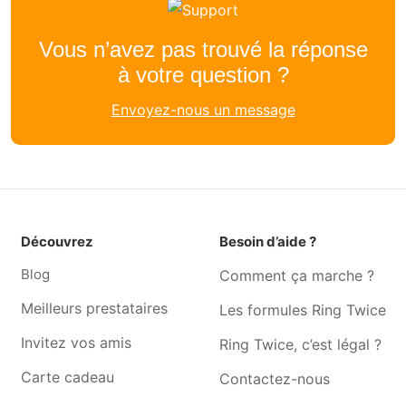
Graphiste Denée
Graphiste Villers-poterie
Graphiste Lesve
Graphiste Gerpinnes
Vous n’avez pas trouvé la réponse
Graphiste Hastière-lavaux
Graphiste Profondeville
à votre question ?
Graphiste Somzée
Graphiste Bois-de-villers
Envoyez-nous un message
Graphiste Tamines
Graphiste Floreffe
Graphiste Châtelet
Graphiste Nalinnes
Graphiste Loverval
Graphiste Auvelais
Graphiste Châtelineau
Graphiste Farciennes
Graphiste Malonne
Graphiste Montignies-sur-
Découvrez
Besoin d’aide ?
sambre
Blog
Comment ça marche ?
Graphiste Yvoir
Graphiste Couillet
Meilleurs prestataires
Les formules Ring Twice
Invitez vos amis
Ring Twice, c’est légal ?
Carte cadeau
Contactez-nous