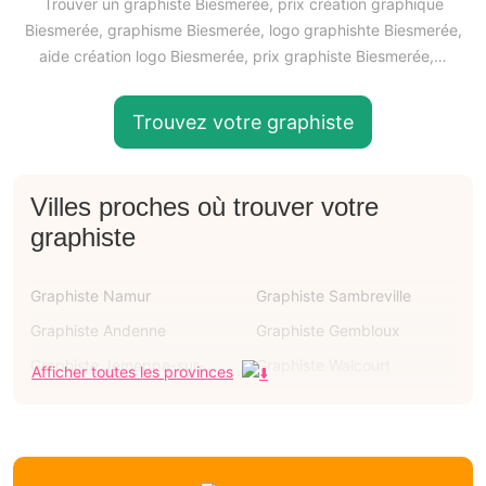
Trouver un graphiste Biesmerée, prix création graphique
Biesmerée, graphisme Biesmerée, logo graphishte Biesmerée,
aide création logo Biesmerée, prix graphiste Biesmerée,…
Trouvez votre graphiste
Villes proches où trouver votre
graphiste
Graphiste Namur
Graphiste Sambreville
Graphiste Andenne
Graphiste Gembloux
Graphiste Jemeppe-sur-
Graphiste Walcourt
Afficher toutes les provinces
sambre
Graphiste Ciney
Graphiste Eghezée
Graphiste Mettet
Graphiste Dinant